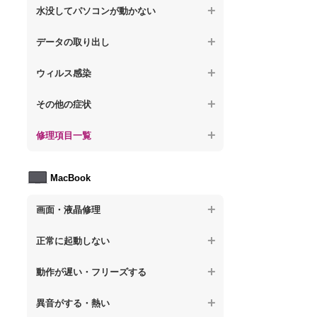
【ノートパソコン】操作中にフリーズする
【ノートパソコン】パソコンから異音がす
水没してパソコンが動かない
る
【ノートパソコン】電源を入れた後、画面
【ノートパソコン】動作が遅いその他の問
が固まる
【ノートパソコン】水没してパソコンが動
題
データの取り出し
【ノートパソコン】パソコン本体が熱い
かない
【ノートパソコン】起動した後再起動を繰
【ノートパソコン】起動しないPCのデータ
【ノートパソコン】異音や熱に関するその
ウィルス感染
り返す
を復旧
他の問題
【ノートパソコン】特定のプログラムを削
【ノートパソコン】修復モードから復旧で
その他の症状
【ノートパソコン】ログインできないPCの
除したい
きない
データ復旧
【ノートパソコン】事例紹介
修理項目一覧
【ノートパソコン】ウィルスにより正常動
【ノートパソコン】その他の起動しない問
【ノートパソコン】誤って削除したデータ
作しない
題
を復旧
【ノートパソコン】HDD交換
MacBook
【ノートパソコン】セキュリティ対策をし
【ノートパソコン】データ取り出しのその
【ノートパソコン】キーボード修理
てほしい
他の問題
画面・液晶修理
【ノートパソコン】電源故障
【ノートパソコン】ウィルス感染のその他
の問題
【macbook】画面の割れ・破損
【ノートパソコン】液晶ディスプレイ交換
正常に起動しない
【macbook】画面に何も表示されない
【ノートパソコン】マザーボード修理
【macbook】電源ボタンを押しても反応が
動作が遅い・フリーズする
無い
【macbook】チラつき・色彩異常(線や帯状
【ノートパソコン】SSD換装
のノイズが入る、色がおかしい、チラつく
異音がする・熱い
【macbook】電源は入るが画面は真っ暗で
等)