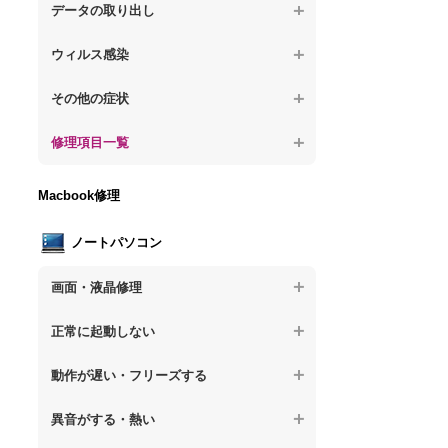
が固まる
【デスクトップPC】水没してパソコンが動
題
データの取り出し
【デスクトップPC】パソコン本体が熱い
かない
【パソコン】PCを起動すると再起動を繰り
【デスクトップPC】起動しないPCのデー
【デスクトップPC】異音や熱に関するその
ウィルス感染
返す
タを復旧
他の問題
【デスクトップPC】特定のプログラムを削
【デスクトップPC】修復モードから復旧で
その他の症状
【デスクトップPC】ログインできないPC
除したい
きない
のデータ復旧
【デスクトップPC】事例紹介
修理項目一覧
【デスクトップPC】ウィルスにより正常動
【デスクトップPC】その他の起動しない問
【デスクトップPC】誤って削除したデータ
作しない
題
を復旧
【デスクトップPC】HDD交換
Macbook修理
【デスクトップPC】セキュリティ対策をし
【デスクトップPC】データ取り出しのその
【デスクトップPC】キーボード交換
てほしい
他の問題
ノートパソコン
【デスクトップPC】電源故障
【デスクトップPC】ウィルス感染のその他
の問題
画面・液晶修理
【デスクトップPC】液晶ディスプレイ交換
【ノートパソコン】画面の割れ・破損
【デスクトップPC】マザーボード交換
正常に起動しない
【ノートパソコン】表示不良
【デスクトップPC】OS再インストール
【ノートパソコン】電源を押しても反応が
動作が遅い・フリーズする
ない
【ノートパソコン】チラつき・色彩異常
【ノートパソコン】操作中の動作が重い
異音がする・熱い
【ノートパソコン】電源を押しても何も表
【ノートパソコン】その他の液晶不具合
示されない