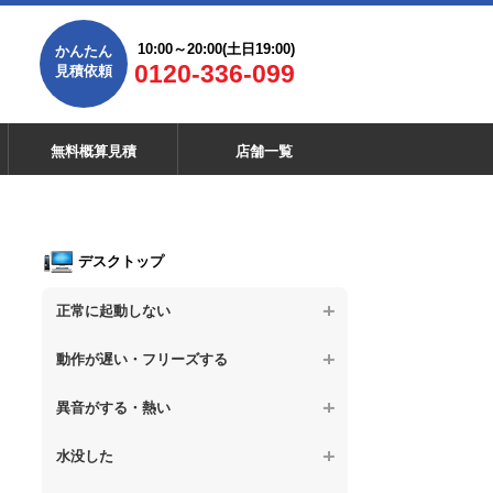
10:00～20:00(土日19:00)
かんたん
0120-336-099
見積依頼
無料概算見積
店舗一覧
デスクトップ
正常に起動しない
【デスクトップPC】電源を押しても反応が
動作が遅い・フリーズする
ない
【デスクトップPC】操作中の動作が遅い
異音がする・熱い
【デスクトップPC】電源を入れても何も表
示されない
【デスクトップPC】操作中にフリーズする
【デスクトップPC】パソコンから異音がす
水没した
る
【デスクトップPC】電源を入れた後、画面
【デスクトップPC】動作が遅いその他の問