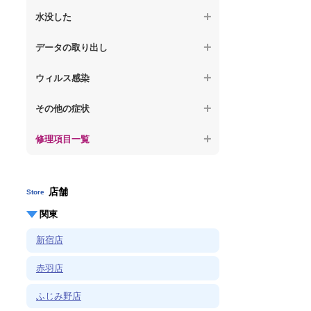
【ノートパソコン】OS再インストール
何も表示されない
【macbook】パソコンから異音がする
水没した
【macbook】症状が選択肢にない、よく分
【macbook】デスクトップ画面に行かない
からない
【macbook】パソコン自体が熱かったり、
【macbook】水没してパソコンが動かない
データの取り出し
熱風が出ている
【macbook】症状が選択肢にない、よく分
からない
【macbook】起動しないパソコンのデータ
【macbook】症状が選択肢にない、よく分
ウィルス感染
を復旧
からない
【macbook】特定のプログラムを削除した
その他の症状
【macbook】ログインできないパソコンの
い
データを復旧
修理項目一覧
【macbook】症状が選択肢にない、よく分
【macbook】症状が選択肢にない、よく分
からない
からない
店舗
Store
関東
新宿店
赤羽店
ふじみ野店