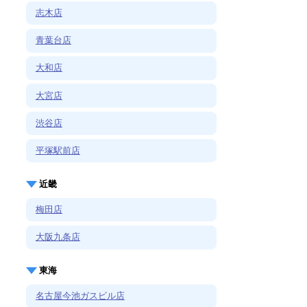
志木店
青葉台店
大和店
大宮店
渋谷店
平塚駅前店
近畿
梅田店
大阪九条店
東海
名古屋今池ガスビル店