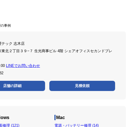
修理の事例
理テック 志木店
東北２丁目３９−７ 生光商事ビル 4階 シェアオフィスセカンドプレ
:00
LINEでお問い合わせ
82
店舗の詳細
見積依頼
dows
Mac
修理 (121)
電源・バッテリー修理 (14)