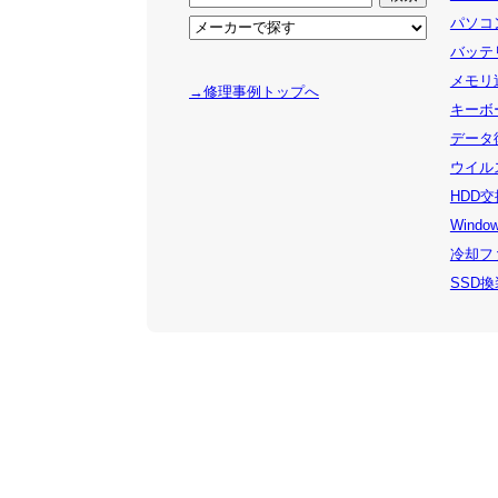
パソコン
バッテリ
メモリ追
→修理事例トップへ
キーボー
データ復
ウイルス
HDD交
Windo
冷却ファ
SSD換装