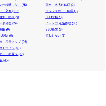
が起動しない (75)
冠水・水濡れ修理 (2)
ー交換 (113)
ロジックボード修理 (1)
加・拡張 (9)
HDD交換 (3)
ド修理 (29)
ノート型 液晶修理 (35)
旧 (9)
SSD換装 (8)
駆除 (0)
起動しない (3)
換・容量アップ (26)
wsトラブル (61)
ン・熱暴走 (37)
 (45)