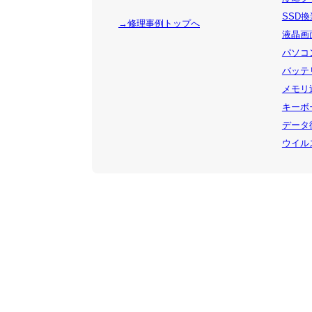
SSD換装
→修理事例トップへ
液晶画面
パソコン
バッテリ
メモリ追
キーボー
データ復
ウイルス