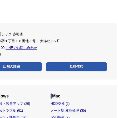
理テック 赤羽店
赤羽１丁目１６番地３号 太洋ビル２F
:00
LINEでお問い合わせ
3
店舗の詳細
見積依頼
dows
Mac
換・容量アップ (26)
HDD交換 (2)
wsトラブル (61)
ノート型 液晶修理 (35)
ン・熱暴走 (37)
SSD換装 (7)