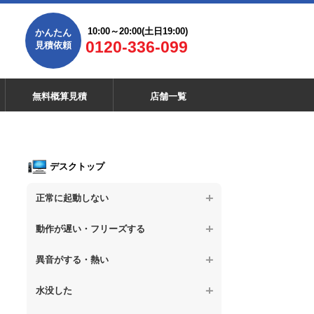
10:00～20:00(土日19:00)
かんたん
0120-336-099
見積依頼
無料概算見積
店舗一覧
デスクトップ
正常に起動しない
【デスクトップPC】電源を押しても反応が
動作が遅い・フリーズする
ない
【デスクトップPC】操作中の動作が遅い
異音がする・熱い
【デスクトップPC】電源を入れても何も表
示されない
【デスクトップPC】操作中にフリーズする
【デスクトップPC】パソコンから異音がす
水没した
る
【デスクトップPC】電源を入れた後、画面
【デスクトップPC】動作が遅いその他の問