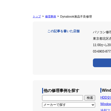
トップ
修理事例
Dynabook液晶不良修理
この記事を書いた店舗
パソコン修
東京都北区
11:00から20
03-6903-877
Win
他の修理事例を探す
HDD交
Windo
冷却ファ