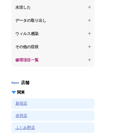
【ノートパソコン】OS再インストール
何も表示されない
【macbook】パソコンから異音がする
水没した
【macbook】症状が選択肢にない、よく分
【macbook】デスクトップ画面に行かない
からない
【macbook】パソコン自体が熱かったり、
【macbook】水没してパソコンが動かない
データの取り出し
熱風が出ている
【macbook】症状が選択肢にない、よく分
からない
【macbook】起動しないパソコンのデータ
【macbook】症状が選択肢にない、よく分
ウィルス感染
を復旧
からない
【macbook】特定のプログラムを削除した
その他の症状
【macbook】ログインできないパソコンの
い
データを復旧
修理項目一覧
【macbook】症状が選択肢にない、よく分
【macbook】症状が選択肢にない、よく分
からない
からない
店舗
Store
関東
新宿店
赤羽店
ふじみ野店