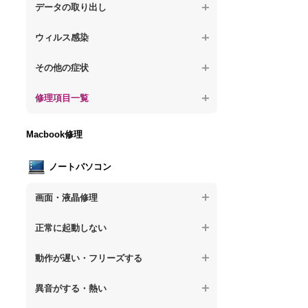
が固まる
【デスクトップPC】水没してパソコンが動
題
データの取り出し
【デスクトップPC】パソコン本体が熱い
かない
【パソコン】PCを起動すると再起動を繰り
【デスクトップPC】起動しないPCのデー
【デスクトップPC】異音や熱に関するその
ウィルス感染
返す
タを復旧
他の問題
【デスクトップPC】特定のプログラムを削
【デスクトップPC】修復モードから復旧で
その他の症状
【デスクトップPC】ログインできないPC
除したい
きない
のデータ復旧
【デスクトップPC】事例紹介
修理項目一覧
【デスクトップPC】ウィルスにより正常動
【デスクトップPC】その他の起動しない問
【デスクトップPC】誤って削除したデータ
作しない
題
を復旧
【デスクトップPC】HDD交換
Macbook修理
【デスクトップPC】セキュリティ対策をし
【デスクトップPC】データ取り出しのその
【デスクトップPC】キーボード交換
てほしい
他の問題
ノートパソコン
【デスクトップPC】電源故障
【デスクトップPC】ウィルス感染のその他
の問題
画面・液晶修理
【デスクトップPC】液晶ディスプレイ交換
【ノートパソコン】画面の割れ・破損
【デスクトップPC】マザーボード交換
正常に起動しない
【ノートパソコン】表示不良
【デスクトップPC】OS再インストール
【ノートパソコン】電源を押しても反応が
動作が遅い・フリーズする
ない
【ノートパソコン】チラつき・色彩異常
【ノートパソコン】操作中の動作が重い
異音がする・熱い
【ノートパソコン】電源を押しても何も表
【ノートパソコン】その他の液晶不具合
示されない