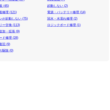
 (45)
起動しない (2)
修理 (121)
電源・バッテリー修理 (14)
が起動しない (75)
冠水・水濡れ修理 (2)
ー交換 (113)
ロジックボード修理 (1)
加・拡張 (9)
ド修理 (28)
旧 (9)
駆除 (0)