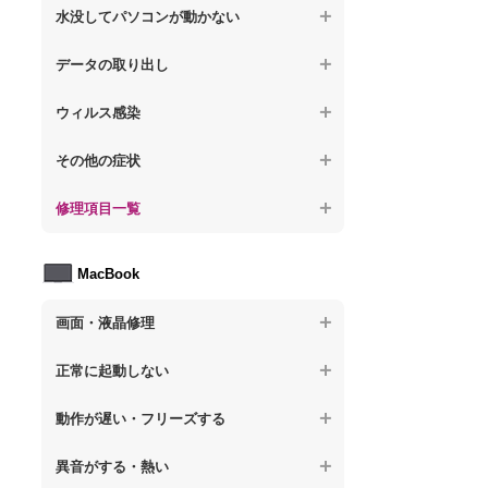
【ノートパソコン】操作中にフリーズする
【ノートパソコン】パソコンから異音がす
水没してパソコンが動かない
る
【ノートパソコン】電源を入れた後、画面
【ノートパソコン】動作が遅いその他の問
が固まる
【ノートパソコン】水没してパソコンが動
題
データの取り出し
【ノートパソコン】パソコン本体が熱い
かない
【ノートパソコン】起動した後再起動を繰
【ノートパソコン】起動しないPCのデータ
【ノートパソコン】異音や熱に関するその
ウィルス感染
り返す
を復旧
他の問題
【ノートパソコン】特定のプログラムを削
【ノートパソコン】修復モードから復旧で
その他の症状
【ノートパソコン】ログインできないPCの
除したい
きない
データ復旧
【ノートパソコン】事例紹介
修理項目一覧
【ノートパソコン】ウィルスにより正常動
【ノートパソコン】その他の起動しない問
【ノートパソコン】誤って削除したデータ
作しない
題
を復旧
【ノートパソコン】HDD交換
MacBook
【ノートパソコン】セキュリティ対策をし
【ノートパソコン】データ取り出しのその
【ノートパソコン】キーボード修理
てほしい
他の問題
画面・液晶修理
【ノートパソコン】電源故障
【ノートパソコン】ウィルス感染のその他
の問題
【macbook】画面の割れ・破損
【ノートパソコン】液晶ディスプレイ交換
正常に起動しない
【macbook】画面に何も表示されない
【ノートパソコン】マザーボード修理
【macbook】電源ボタンを押しても反応が
動作が遅い・フリーズする
無い
【macbook】チラつき・色彩異常(線や帯状
【ノートパソコン】SSD換装
のノイズが入る、色がおかしい、チラつく
異音がする・熱い
【macbook】電源は入るが画面は真っ暗で
等)