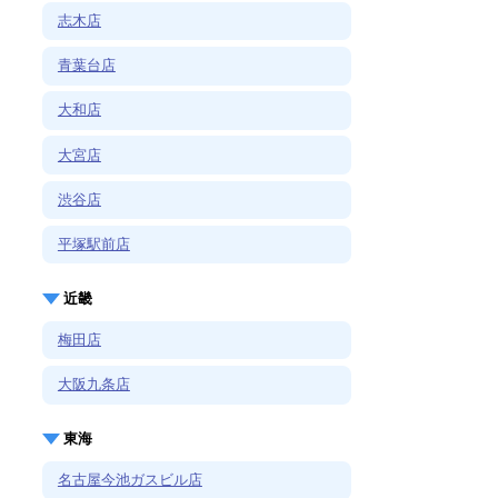
志木店
青葉台店
大和店
大宮店
渋谷店
平塚駅前店
近畿
梅田店
大阪九条店
東海
名古屋今池ガスビル店