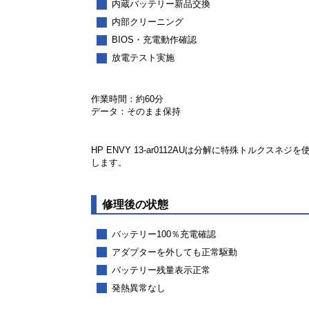
内蔵バッテリー新品交換
内部クリーニング
BIOS・充電動作確認
放電テスト実施
作業時間：約60分
データ：そのまま保持
HP ENVY 13-ar0112AUは分解に特殊トル
します。
修理後の状態
バッテリー100％充電確認
アダプターを外しても正常駆動
バッテリー残量表示正常
発熱異常なし