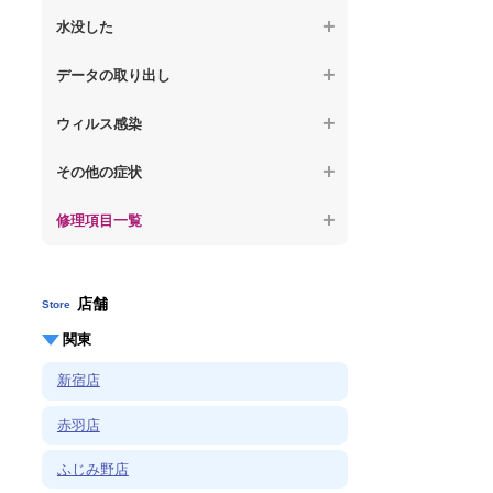
【ノートパソコン】OS再インストール
何も表示されない
【macbook】パソコンから異音がする
水没した
【macbook】症状が選択肢にない、よく分
【macbook】デスクトップ画面に行かない
からない
【macbook】パソコン自体が熱かったり、
【macbook】水没してパソコンが動かない
データの取り出し
熱風が出ている
【macbook】症状が選択肢にない、よく分
からない
【macbook】起動しないパソコンのデータ
【macbook】症状が選択肢にない、よく分
ウィルス感染
を復旧
からない
【macbook】特定のプログラムを削除した
その他の症状
【macbook】ログインできないパソコンの
い
データを復旧
修理項目一覧
【macbook】症状が選択肢にない、よく分
【macbook】症状が選択肢にない、よく分
からない
からない
店舗
Store
関東
新宿店
赤羽店
ふじみ野店