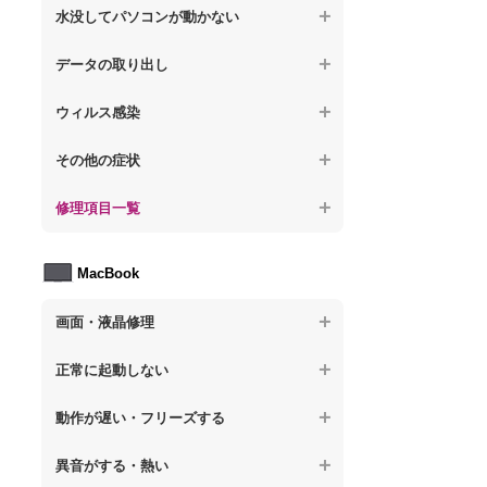
【ノートパソコン】操作中にフリーズする
【ノートパソコン】パソコンから異音がす
水没してパソコンが動かない
る
【ノートパソコン】電源を入れた後、画面
【ノートパソコン】動作が遅いその他の問
が固まる
【ノートパソコン】水没してパソコンが動
題
データの取り出し
【ノートパソコン】パソコン本体が熱い
かない
【ノートパソコン】起動した後再起動を繰
【ノートパソコン】起動しないPCのデータ
【ノートパソコン】異音や熱に関するその
ウィルス感染
り返す
を復旧
他の問題
【ノートパソコン】特定のプログラムを削
【ノートパソコン】修復モードから復旧で
その他の症状
【ノートパソコン】ログインできないPCの
除したい
きない
データ復旧
【ノートパソコン】事例紹介
修理項目一覧
【ノートパソコン】ウィルスにより正常動
【ノートパソコン】その他の起動しない問
【ノートパソコン】誤って削除したデータ
作しない
題
を復旧
【ノートパソコン】HDD交換
MacBook
【ノートパソコン】セキュリティ対策をし
【ノートパソコン】データ取り出しのその
【ノートパソコン】キーボード修理
てほしい
他の問題
画面・液晶修理
【ノートパソコン】電源故障
【ノートパソコン】ウィルス感染のその他
の問題
【macbook】画面の割れ・破損
【ノートパソコン】液晶ディスプレイ交換
正常に起動しない
【macbook】画面に何も表示されない
【ノートパソコン】マザーボード修理
【macbook】電源ボタンを押しても反応が
動作が遅い・フリーズする
無い
【macbook】チラつき・色彩異常(線や帯状
【ノートパソコン】SSD換装
のノイズが入る、色がおかしい、チラつく
異音がする・熱い
【macbook】電源は入るが画面は真っ暗で
等)