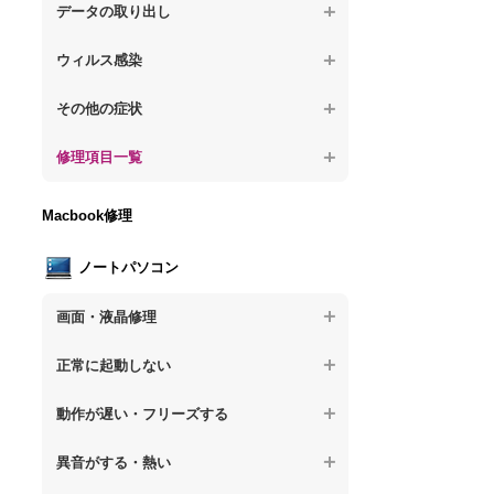
が固まる
【デスクトップPC】水没してパソコンが動
題
データの取り出し
【デスクトップPC】パソコン本体が熱い
かない
【パソコン】PCを起動すると再起動を繰り
【デスクトップPC】起動しないPCのデー
【デスクトップPC】異音や熱に関するその
ウィルス感染
返す
タを復旧
他の問題
【デスクトップPC】特定のプログラムを削
【デスクトップPC】修復モードから復旧で
その他の症状
【デスクトップPC】ログインできないPC
除したい
きない
のデータ復旧
【デスクトップPC】事例紹介
修理項目一覧
【デスクトップPC】ウィルスにより正常動
【デスクトップPC】その他の起動しない問
【デスクトップPC】誤って削除したデータ
作しない
題
を復旧
【デスクトップPC】HDD交換
Macbook修理
【デスクトップPC】セキュリティ対策をし
【デスクトップPC】データ取り出しのその
【デスクトップPC】キーボード交換
てほしい
他の問題
ノートパソコン
【デスクトップPC】電源故障
【デスクトップPC】ウィルス感染のその他
の問題
画面・液晶修理
【デスクトップPC】液晶ディスプレイ交換
【ノートパソコン】画面の割れ・破損
【デスクトップPC】マザーボード交換
正常に起動しない
【ノートパソコン】表示不良
【デスクトップPC】OS再インストール
【ノートパソコン】電源を押しても反応が
動作が遅い・フリーズする
ない
【ノートパソコン】チラつき・色彩異常
【ノートパソコン】操作中の動作が重い
異音がする・熱い
【ノートパソコン】電源を押しても何も表
【ノートパソコン】その他の液晶不具合
示されない