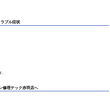
トラブル症状
す。
ン修理テック赤羽店へ