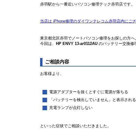
赤羽駅から一番近いパソコン修理テック赤羽店です。
当店は iPhone修理のダイワンテレコム赤羽店内にご
東京都北区赤羽でノートパソコン修理をお探しの方へ
今回は、
HP ENVY 13-ar0112AU
のバッテリー交換修
ご相談内容
お客様より、
電源アダプターを抜くとすぐに電源が落ちる
「バッテリーを検出していません」と表示され
充電ランプが点灯しない
といった症状でご相談いただきました。