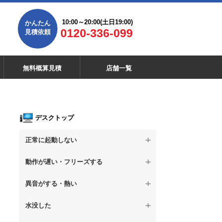
10:00～20:00(土日19:00)
かんたん
0120-336-099
見積依頼
無料概算見積
店舗一覧
デスクトップ
正常に起動しない
【デスクトップPC】電源を押しても反応が
動作が遅い・フリーズする
ない
【デスクトップPC】操作中の動作が遅い
異音がする・熱い
【デスクトップPC】電源を入れても何も表
示されない
【デスクトップPC】操作中にフリーズする
【デスクトップPC】パソコンから異音がす
水没した
る
【デスクトップPC】電源を入れた後、画面
【デスクトップPC】動作が遅いその他の問