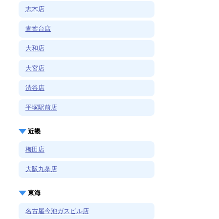
志木店
青葉台店
大和店
大宮店
渋谷店
平塚駅前店
近畿
梅田店
大阪九条店
東海
名古屋今池ガスビル店