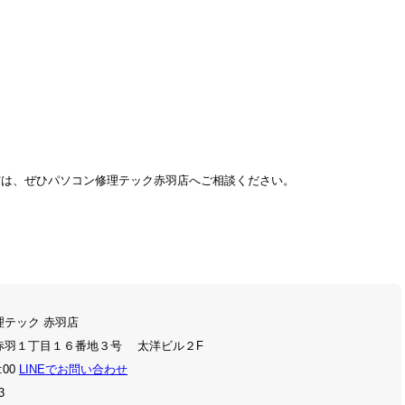
方は、ぜひパソコン修理テック赤羽店へご相談ください。
理テック 赤羽店
赤羽１丁目１６番地３号 太洋ビル２F
:00
LINEでお問い合わせ
3