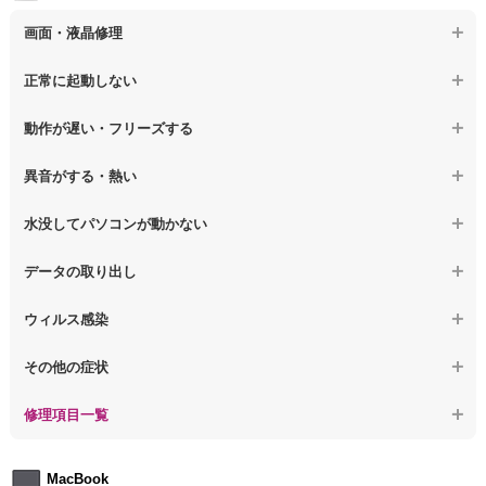
【デスクトップPC】電源故障
画面・液晶修理
【デスクトップPC】液晶ディスプレイ交換
【ノートパソコン】画面の割れ・破損
正常に起動しない
【デスクトップPC】マザーボード交換
【ノートパソコン】表示不良
【デスクトップPC】OS再インストール
【ノートパソコン】電源を押しても反応がない
動作が遅い・フリーズする
【ノートパソコン】チラつき・色彩異常
【ノートパソコン】電源を押しても何も表示されない
【ノートパソコン】操作中の動作が重い
異音がする・熱い
【ノートパソコン】その他の液晶不具合
【ノートパソコン】電源を入れた後、画面が固まる
【ノートパソコン】操作中にフリーズする
【ノートパソコン】パソコンから異音がする
水没してパソコンが動かない
【ノートパソコン】起動した後再起動を繰り返す
【ノートパソコン】動作が遅いその他の問題
【ノートパソコン】パソコン本体が熱い
【ノートパソコン】水没してパソコンが動かない
データの取り出し
【ノートパソコン】修復モードから復旧できない
【ノートパソコン】異音や熱に関するその他の問題
【ノートパソコン】起動しないPCのデータを復旧
ウィルス感染
【ノートパソコン】その他の起動しない問題
【ノートパソコン】ログインできないPCのデータ復旧
【ノートパソコン】特定のプログラムを削除したい
その他の症状
【ノートパソコン】誤って削除したデータを復旧
【ノートパソコン】ウィルスにより正常動作しない
【ノートパソコン】事例紹介
修理項目一覧
【ノートパソコン】データ取り出しのその他の問題
【ノートパソコン】セキュリティ対策をしてほしい
【ノートパソコン】HDD交換
MacBook
【ノートパソコン】ウィルス感染のその他の問題