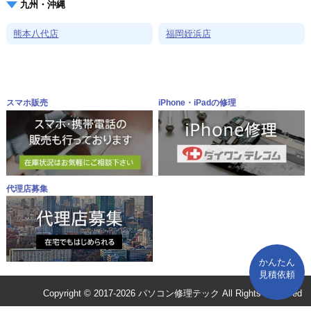
九州・沖縄
熊本八代店
福岡姪浜店
スマホ販売
iPhone・iPadの修理
代理店募集
かんたん
見積依頼
Copyright © 2017-2026 パソコン修理テック All Rights Reserved