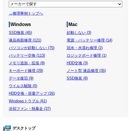
→修理事例トップへ
Windows
Mac
SSD換装 (45)
起動しない (3)
液晶画面修理 (121)
電源・バッテリー修理 (14)
パソコンが起動しない (75)
冠水・水濡れ修理 (2)
バッテリー交換 (113)
ロジックボード修理 (1)
メモリ追加・拡張 (9)
HDD交換 (3)
キーボード修理 (29)
ノート型 液晶修理 (35)
データ復旧 (9)
SSD換装 (8)
ウイルス駆除 (0)
HDD交換・容量アップ (26)
Windowsトラブル (61)
冷却ファン・熱暴走 (37)
デスクトップ