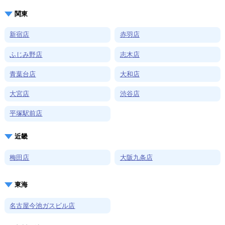
関東
新宿店
赤羽店
ふじみ野店
志木店
青葉台店
大和店
大宮店
渋谷店
平塚駅前店
近畿
梅田店
大阪九条店
東海
名古屋今池ガスビル店