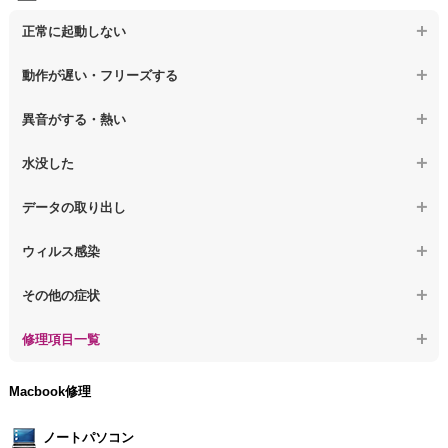
正常に起動しない
【デスクトップPC】電源を押しても反応がない
動作が遅い・フリーズする
【デスクトップPC】電源を入れても何も表示されない
【デスクトップPC】操作中の動作が遅い
異音がする・熱い
【デスクトップPC】電源を入れた後、画面が固まる
【デスクトップPC】操作中にフリーズする
【デスクトップPC】パソコンから異音がする
水没した
【パソコン】PCを起動すると再起動を繰り返す
【デスクトップPC】動作が遅いその他の問題
【デスクトップPC】パソコン本体が熱い
【デスクトップPC】水没してパソコンが動かない
データの取り出し
【デスクトップPC】修復モードから復旧できない
【デスクトップPC】異音や熱に関するその他の問題
【デスクトップPC】起動しないPCのデータを復旧
ウィルス感染
【デスクトップPC】その他の起動しない問題
【デスクトップPC】ログインできないPCのデータ復旧
【デスクトップPC】特定のプログラムを削除したい
その他の症状
【デスクトップPC】誤って削除したデータを復旧
【デスクトップPC】ウィルスにより正常動作しない
【デスクトップPC】事例紹介
修理項目一覧
【デスクトップPC】データ取り出しのその他の問題
【デスクトップPC】セキュリティ対策をしてほしい
【デスクトップPC】HDD交換
Macbook修理
【デスクトップPC】ウィルス感染のその他の問題
【デスクトップPC】キーボード交換
ノートパソコン