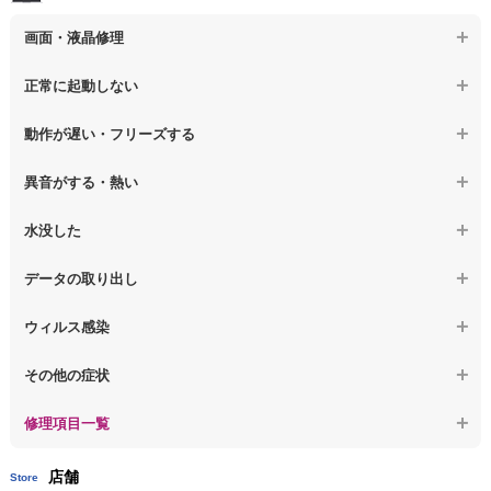
【ノートパソコン】キーボード修理
画面・液晶修理
【ノートパソコン】電源故障
【macbook】画面の割れ・破損
正常に起動しない
【ノートパソコン】液晶ディスプレイ交換
【macbook】画面に何も表示されない
【macbook】電源ボタンを押しても反応が無い
【ノートパソコン】マザーボード修理
動作が遅い・フリーズする
【macbook】チラつき・色彩異常(線や帯状のノイズが入る、色がお
【macbook】電源は入るが画面は真っ暗で何も表示されない
【ノートパソコン】SSD換装
かしい、チラつく等)
異音がする・熱い
【macbook】デスクトップ画面に行かない
【ノートパソコン】OS再インストール
【macbook】症状が選択肢にない、よく分からない
【macbook】パソコンから異音がする
水没した
【macbook】症状が選択肢にない、よく分からない
【macbook】パソコン自体が熱かったり、熱風が出ている
【macbook】水没してパソコンが動かない
データの取り出し
【macbook】症状が選択肢にない、よく分からない
【macbook】起動しないパソコンのデータを復旧
ウィルス感染
【macbook】ログインできないパソコンのデータを復旧
【macbook】特定のプログラムを削除したい
その他の症状
【macbook】症状が選択肢にない、よく分からない
【macbook】症状が選択肢にない、よく分からない
修理項目一覧
店舗
Store