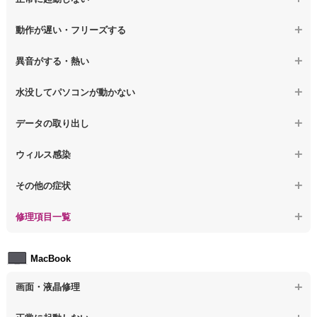
【ノートパソコン】表示不良
【デスクトップPC】OS再インストール
【ノートパソコン】電源を押しても反応がない
動作が遅い・フリーズする
【ノートパソコン】チラつき・色彩異常
【ノートパソコン】電源を押しても何も表示されない
【ノートパソコン】操作中の動作が重い
異音がする・熱い
【ノートパソコン】その他の液晶不具合
【ノートパソコン】電源を入れた後、画面が固まる
【ノートパソコン】操作中にフリーズする
【ノートパソコン】パソコンから異音がする
水没してパソコンが動かない
【ノートパソコン】起動した後再起動を繰り返す
【ノートパソコン】動作が遅いその他の問題
【ノートパソコン】パソコン本体が熱い
【ノートパソコン】水没してパソコンが動かない
データの取り出し
【ノートパソコン】修復モードから復旧できない
【ノートパソコン】異音や熱に関するその他の問題
【ノートパソコン】起動しないPCのデータを復旧
ウィルス感染
【ノートパソコン】その他の起動しない問題
【ノートパソコン】ログインできないPCのデータ復旧
【ノートパソコン】特定のプログラムを削除したい
その他の症状
【ノートパソコン】誤って削除したデータを復旧
【ノートパソコン】ウィルスにより正常動作しない
【ノートパソコン】事例紹介
修理項目一覧
【ノートパソコン】データ取り出しのその他の問題
【ノートパソコン】セキュリティ対策をしてほしい
【ノートパソコン】HDD交換
MacBook
【ノートパソコン】ウィルス感染のその他の問題
【ノートパソコン】キーボード修理
画面・液晶修理
【ノートパソコン】電源故障
【macbook】画面の割れ・破損