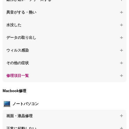
【デスクトップPC】電源を入れても何も表示されない
【デスクトップPC】操作中の動作が遅い
異音がする・熱い
【デスクトップPC】電源を入れた後、画面が固まる
【デスクトップPC】操作中にフリーズする
【デスクトップPC】パソコンから異音がする
水没した
【パソコン】PCを起動すると再起動を繰り返す
【デスクトップPC】動作が遅いその他の問題
【デスクトップPC】パソコン本体が熱い
【デスクトップPC】水没してパソコンが動かない
データの取り出し
【デスクトップPC】修復モードから復旧できない
【デスクトップPC】異音や熱に関するその他の問題
【デスクトップPC】起動しないPCのデータを復旧
ウィルス感染
【デスクトップPC】その他の起動しない問題
【デスクトップPC】ログインできないPCのデータ復旧
【デスクトップPC】特定のプログラムを削除したい
その他の症状
【デスクトップPC】誤って削除したデータを復旧
【デスクトップPC】ウィルスにより正常動作しない
【デスクトップPC】事例紹介
修理項目一覧
【デスクトップPC】データ取り出しのその他の問題
【デスクトップPC】セキュリティ対策をしてほしい
【デスクトップPC】HDD交換
Macbook修理
【デスクトップPC】ウィルス感染のその他の問題
【デスクトップPC】キーボード交換
ノートパソコン
【デスクトップPC】電源故障
画面・液晶修理
【デスクトップPC】液晶ディスプレイ交換
【ノートパソコン】画面の割れ・破損
正常に起動しない
【デスクトップPC】マザーボード交換