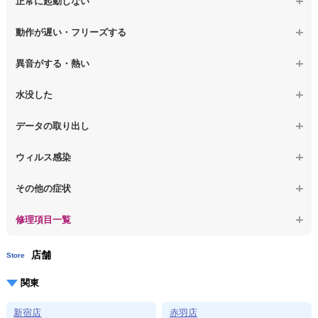
正常に起動しない
【ノートパソコン】液晶ディスプレイ交換
【macbook】画面に何も表示されない
【macbook】電源ボタンを押しても反応が無い
【ノートパソコン】マザーボード修理
動作が遅い・フリーズする
【macbook】チラつき・色彩異常(線や帯状のノイズが入る、色がお
【macbook】電源は入るが画面は真っ暗で何も表示されない
【ノートパソコン】SSD換装
かしい、チラつく等)
異音がする・熱い
【macbook】デスクトップ画面に行かない
【ノートパソコン】OS再インストール
【macbook】症状が選択肢にない、よく分からない
【macbook】パソコンから異音がする
水没した
【macbook】症状が選択肢にない、よく分からない
【macbook】パソコン自体が熱かったり、熱風が出ている
【macbook】水没してパソコンが動かない
データの取り出し
【macbook】症状が選択肢にない、よく分からない
【macbook】起動しないパソコンのデータを復旧
ウィルス感染
【macbook】ログインできないパソコンのデータを復旧
【macbook】特定のプログラムを削除したい
その他の症状
【macbook】症状が選択肢にない、よく分からない
【macbook】症状が選択肢にない、よく分からない
修理項目一覧
店舗
Store
関東
新宿店
赤羽店