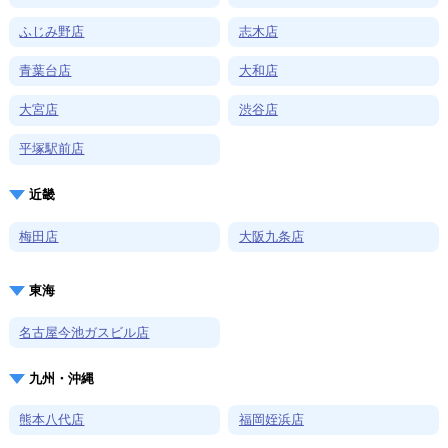
ふじみ野店
志木店
青葉台店
大和店
大宮店
渋谷店
平塚駅前店
近畿
梅田店
大阪九条店
東海
名古屋今池ガスビル店
九州・沖縄
熊本八代店
福岡姪浜店