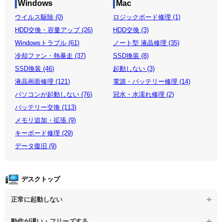
Windows
Mac
ウイルス駆除 (0)
ロジックボード修理 (1)
HDD交換・容量アップ (26)
HDD交換 (3)
Windowsトラブル (61)
ノート型 液晶修理 (35)
冷却ファン・熱暴走 (37)
SSD換装 (8)
SSD換装 (46)
起動しない (3)
液晶画面修理 (121)
電源・バッテリー修理 (14)
パソコンが起動しない (76)
冠水・水濡れ修理 (2)
バッテリー交換 (113)
メモリ追加・拡張 (9)
キーボード修理 (29)
データ復旧 (9)
デスクトップ
正常に起動しない
【デスクトップPC】電源を押しても反応がない
動作が遅い・フリーズする