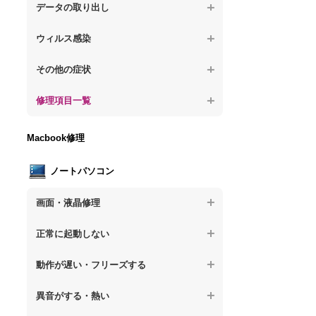
が固まる
【デスクトップPC】水没してパソコンが動
題
データの取り出し
【デスクトップPC】パソコン本体が熱い
かない
【パソコン】PCを起動すると再起動を繰り
【デスクトップPC】起動しないPCのデー
【デスクトップPC】異音や熱に関するその
ウィルス感染
返す
タを復旧
他の問題
【デスクトップPC】特定のプログラムを削
【デスクトップPC】修復モードから復旧で
その他の症状
【デスクトップPC】ログインできないPC
除したい
きない
のデータ復旧
【デスクトップPC】事例紹介
修理項目一覧
【デスクトップPC】ウィルスにより正常動
【デスクトップPC】その他の起動しない問
【デスクトップPC】誤って削除したデータ
作しない
題
を復旧
【デスクトップPC】HDD交換
Macbook修理
【デスクトップPC】セキュリティ対策をし
【デスクトップPC】データ取り出しのその
【デスクトップPC】キーボード交換
てほしい
他の問題
ノートパソコン
【デスクトップPC】電源故障
【デスクトップPC】ウィルス感染のその他
の問題
画面・液晶修理
【デスクトップPC】液晶ディスプレイ交換
【ノートパソコン】画面の割れ・破損
【デスクトップPC】マザーボード交換
正常に起動しない
【ノートパソコン】表示不良
【デスクトップPC】OS再インストール
【ノートパソコン】電源を押しても反応が
動作が遅い・フリーズする
ない
【ノートパソコン】チラつき・色彩異常
【ノートパソコン】操作中の動作が重い
異音がする・熱い
【ノートパソコン】電源を押しても何も表
【ノートパソコン】その他の液晶不具合
示されない