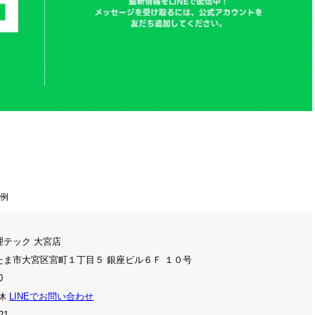
事例
理テック 大宮店
たま市大宮区宮町１丁目５ 銀座ビル６Ｆ １０号
0
定休
LINEでお問い合わせ
21