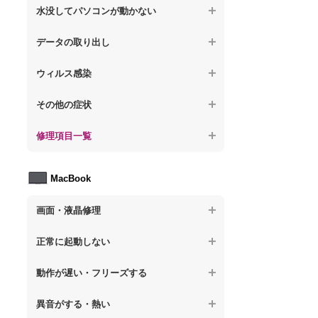
【ノートパソコン】操作中にフリーズする
【ノートパソコン】パソコンから異音がす
水没してパソコンが動かない
る
【ノートパソコン】電源を入れた後、画面
【ノートパソコン】動作が遅いその他の問
が固まる
【ノートパソコン】水没してパソコンが動
題
データの取り出し
【ノートパソコン】パソコン本体が熱い
かない
【ノートパソコン】起動した後再起動を繰
【ノートパソコン】起動しないPCのデータ
【ノートパソコン】異音や熱に関するその
ウィルス感染
り返す
を復旧
他の問題
【ノートパソコン】特定のプログラムを削
【ノートパソコン】修復モードから復旧で
その他の症状
【ノートパソコン】ログインできないPCの
除したい
きない
データ復旧
【ノートパソコン】事例紹介
修理項目一覧
【ノートパソコン】ウィルスにより正常動
【ノートパソコン】その他の起動しない問
【ノートパソコン】誤って削除したデータ
作しない
題
を復旧
【ノートパソコン】HDD交換
MacBook
【ノートパソコン】セキュリティ対策をし
【ノートパソコン】データ取り出しのその
【ノートパソコン】キーボード修理
てほしい
他の問題
画面・液晶修理
【ノートパソコン】電源故障
【ノートパソコン】ウィルス感染のその他
の問題
【macbook】画面の割れ・破損
【ノートパソコン】液晶ディスプレイ交換
正常に起動しない
【macbook】画面に何も表示されない
【ノートパソコン】マザーボード修理
【macbook】電源ボタンを押しても反応が
動作が遅い・フリーズする
無い
【macbook】チラつき・色彩異常(線や帯状
【ノートパソコン】SSD換装
のノイズが入る、色がおかしい、チラつく
異音がする・熱い
【macbook】電源は入るが画面は真っ暗で
等)