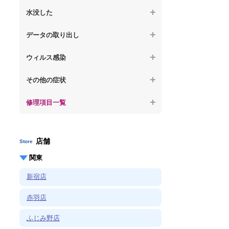
【ノートパソコン】OS再インストール
何も表示されない
【macbook】パソコンから異音がする
水没した
【macbook】症状が選択肢にない、よく分
【macbook】デスクトップ画面に行かない
からない
【macbook】パソコン自体が熱かったり、
【macbook】水没してパソコンが動かない
データの取り出し
熱風が出ている
【macbook】症状が選択肢にない、よく分
からない
【macbook】起動しないパソコンのデータ
【macbook】症状が選択肢にない、よく分
ウィルス感染
を復旧
からない
【macbook】特定のプログラムを削除した
その他の症状
【macbook】ログインできないパソコンの
い
データを復旧
修理項目一覧
【macbook】症状が選択肢にない、よく分
【macbook】症状が選択肢にない、よく分
からない
からない
店舗
Store
関東
新宿店
赤羽店
ふじみ野店