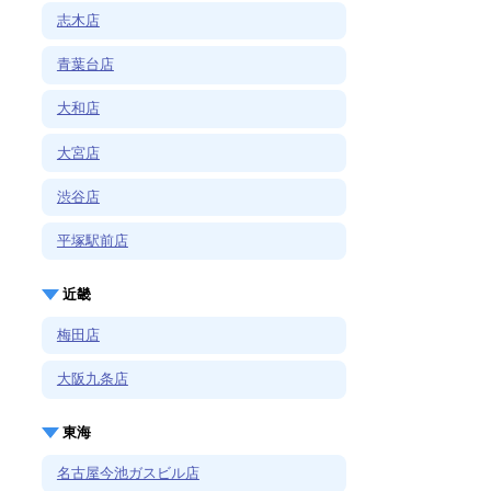
志木店
青葉台店
大和店
大宮店
渋谷店
平塚駅前店
近畿
梅田店
大阪九条店
東海
名古屋今池ガスビル店