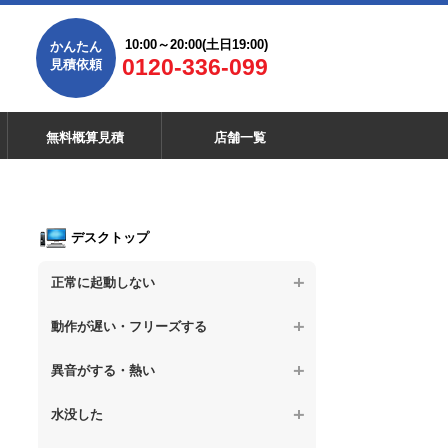
10:00～20:00(土日19:00)
かんたん
0120-336-099
見積依頼
無料概算見積
店舗一覧
デスクトップ
正常に起動しない
【デスクトップPC】電源を押しても反応が
動作が遅い・フリーズする
ない
【デスクトップPC】操作中の動作が遅い
異音がする・熱い
【デスクトップPC】電源を入れても何も表
示されない
【デスクトップPC】操作中にフリーズする
【デスクトップPC】パソコンから異音がす
水没した
る
【デスクトップPC】電源を入れた後、画面
【デスクトップPC】動作が遅いその他の問