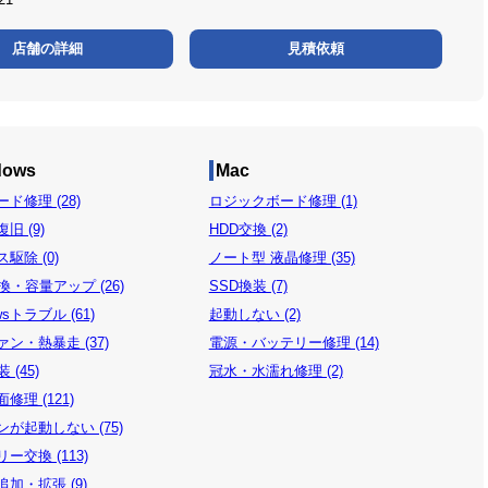
店舗の詳細
見積依頼
dows
Mac
ド修理 (28)
ロジックボード修理 (1)
旧 (9)
HDD交換 (2)
駆除 (0)
ノート型 液晶修理 (35)
換・容量アップ (26)
SSD換装 (7)
wsトラブル (61)
起動しない (2)
ン・熱暴走 (37)
電源・バッテリー修理 (14)
 (45)
冠水・水濡れ修理 (2)
修理 (121)
が起動しない (75)
ー交換 (113)
加・拡張 (9)