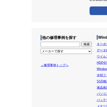
Win
他の修理事例を探す
キーボー
データ復
ウイルス
HDD交
→修理事例トップへ
Windo
冷却ファ
SSD換装
液晶画面
パソコン
バッテリ
メモリ追