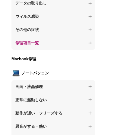
が固まる
【デスクトップPC】水没してパソコンが動
題
データの取り出し
【デスクトップPC】パソコン本体が熱い
かない
【パソコン】PCを起動すると再起動を繰り
【デスクトップPC】起動しないPCのデー
【デスクトップPC】異音や熱に関するその
ウィルス感染
返す
タを復旧
他の問題
【デスクトップPC】特定のプログラムを削
【デスクトップPC】修復モードから復旧で
その他の症状
【デスクトップPC】ログインできないPC
除したい
きない
のデータ復旧
【デスクトップPC】事例紹介
修理項目一覧
【デスクトップPC】ウィルスにより正常動
【デスクトップPC】その他の起動しない問
【デスクトップPC】誤って削除したデータ
作しない
題
を復旧
【デスクトップPC】HDD交換
Macbook修理
【デスクトップPC】セキュリティ対策をし
【デスクトップPC】データ取り出しのその
【デスクトップPC】キーボード交換
てほしい
他の問題
ノートパソコン
【デスクトップPC】電源故障
【デスクトップPC】ウィルス感染のその他
の問題
画面・液晶修理
【デスクトップPC】液晶ディスプレイ交換
【ノートパソコン】画面の割れ・破損
【デスクトップPC】マザーボード交換
正常に起動しない
【ノートパソコン】表示不良
【デスクトップPC】OS再インストール
【ノートパソコン】電源を押しても反応が
動作が遅い・フリーズする
ない
【ノートパソコン】チラつき・色彩異常
【ノートパソコン】操作中の動作が重い
異音がする・熱い
【ノートパソコン】電源を押しても何も表
【ノートパソコン】その他の液晶不具合
示されない