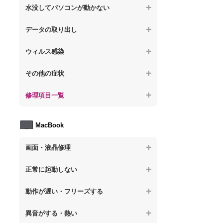
【ノートパソコン】操作中にフリーズする
【ノートパソコン】パソコンから異音がす
水没してパソコンが動かない
る
【ノートパソコン】電源を入れた後、画面
【ノートパソコン】動作が遅いその他の問
が固まる
【ノートパソコン】水没してパソコンが動
題
データの取り出し
【ノートパソコン】パソコン本体が熱い
かない
【ノートパソコン】起動した後再起動を繰
【ノートパソコン】起動しないPCのデータ
【ノートパソコン】異音や熱に関するその
ウィルス感染
り返す
を復旧
他の問題
【ノートパソコン】特定のプログラムを削
【ノートパソコン】修復モードから復旧で
その他の症状
【ノートパソコン】ログインできないPCの
除したい
きない
データ復旧
【ノートパソコン】事例紹介
修理項目一覧
【ノートパソコン】ウィルスにより正常動
【ノートパソコン】その他の起動しない問
【ノートパソコン】誤って削除したデータ
作しない
題
を復旧
【ノートパソコン】HDD交換
MacBook
【ノートパソコン】セキュリティ対策をし
【ノートパソコン】データ取り出しのその
【ノートパソコン】キーボード修理
てほしい
他の問題
画面・液晶修理
【ノートパソコン】電源故障
【ノートパソコン】ウィルス感染のその他
の問題
【macbook】画面の割れ・破損
【ノートパソコン】液晶ディスプレイ交換
正常に起動しない
【macbook】画面に何も表示されない
【ノートパソコン】マザーボード修理
【macbook】電源ボタンを押しても反応が
動作が遅い・フリーズする
無い
【macbook】チラつき・色彩異常(線や帯状
【ノートパソコン】SSD換装
のノイズが入る、色がおかしい、チラつく
異音がする・熱い
【macbook】電源は入るが画面は真っ暗で
等)