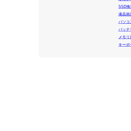
SSD換装
液晶画面
パソコン
バッテリ
メモリ追
キーボー