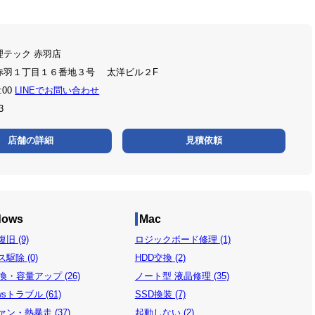
理テック 赤羽店
赤羽１丁目１６番地３号 太洋ビル２F
:00
LINEでお問い合わせ
3
店舗の詳細
見積依頼
dows
Mac
旧 (9)
ロジックボード修理 (1)
駆除 (0)
HDD交換 (2)
換・容量アップ (26)
ノート型 液晶修理 (35)
wsトラブル (61)
SSD換装 (7)
ン・熱暴走 (37)
起動しない (2)