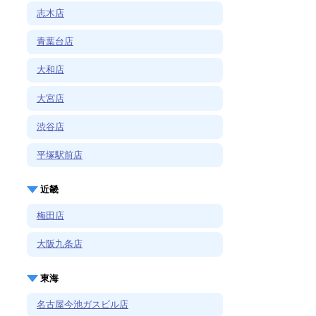
志木店
青葉台店
大和店
大宮店
渋谷店
平塚駅前店
近畿
梅田店
大阪九条店
東海
名古屋今池ガスビル店