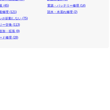
 (45)
電源・バッテリー修理 (14)
修理 (121)
冠水・水濡れ修理 (2)
が起動しない (75)
ー交換 (113)
加・拡張 (9)
ド修理 (28)