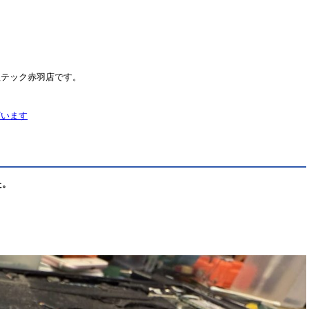
理テック赤羽店です。
ざいます
た。