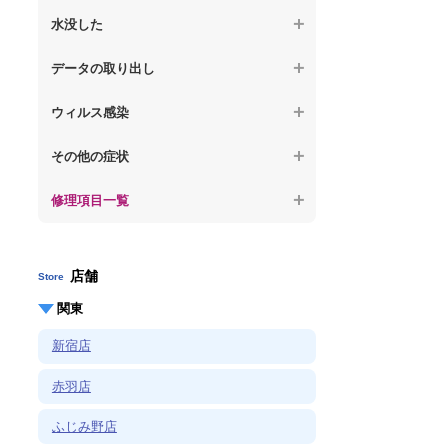
【ノートパソコン】OS再インストール
何も表示されない
【macbook】パソコンから異音がする
水没した
【macbook】症状が選択肢にない、よく分
【macbook】デスクトップ画面に行かない
からない
【macbook】パソコン自体が熱かったり、
【macbook】水没してパソコンが動かない
データの取り出し
熱風が出ている
【macbook】症状が選択肢にない、よく分
からない
【macbook】起動しないパソコンのデータ
【macbook】症状が選択肢にない、よく分
ウィルス感染
を復旧
からない
【macbook】特定のプログラムを削除した
その他の症状
【macbook】ログインできないパソコンの
い
データを復旧
修理項目一覧
【macbook】症状が選択肢にない、よく分
【macbook】症状が選択肢にない、よく分
からない
からない
店舗
Store
関東
新宿店
赤羽店
ふじみ野店