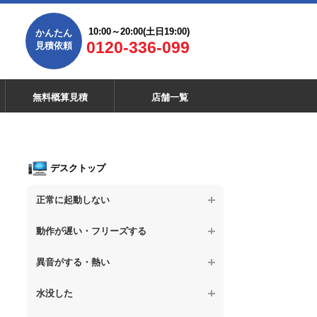
10:00～20:00(土日19:00)
かんたん
0120-336-099
見積依頼
無料概算見積
店舗一覧
デスクトップ
正常に起動しない
【デスクトップPC】電源を押しても反応が
動作が遅い・フリーズする
ない
【デスクトップPC】操作中の動作が遅い
異音がする・熱い
【デスクトップPC】電源を入れても何も表
示されない
【デスクトップPC】操作中にフリーズする
【デスクトップPC】パソコンから異音がす
水没した
る
【デスクトップPC】電源を入れた後、画面
【デスクトップPC】動作が遅いその他の問