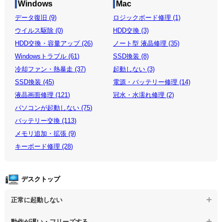
Windows
Mac
データ復旧 (9)
ロジックボード修理 (1)
ウイルス駆除 (0)
HDD交換 (3)
HDD交換・容量アップ (26)
ノート型 液晶修理 (35)
Windowsトラブル (61)
SSD換装 (8)
冷却ファン・熱暴走 (37)
起動しない (3)
SSD換装 (45)
電源・バッテリー修理 (14)
液晶画面修理 (121)
冠水・水濡れ修理 (2)
パソコンが起動しない (75)
バッテリー交換 (113)
メモリ追加・拡張 (9)
キーボード修理 (28)
デスクトップ
正常に起動しない
【デスクトップPC】電源を押しても反応がない
動作が遅い・フリーズする