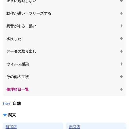
正常に起動しない
【ノートパソコン】液晶ディスプレイ交換
【macbook】画面に何も表示されない
【macbook】電源ボタンを押しても反応が無い
【ノートパソコン】マザーボード修理
動作が遅い・フリーズする
【macbook】チラつき・色彩異常(線や帯状のノイズが入る、色がお
【macbook】電源は入るが画面は真っ暗で何も表示されない
【ノートパソコン】SSD換装
かしい、チラつく等)
異音がする・熱い
【macbook】デスクトップ画面に行かない
【ノートパソコン】OS再インストール
【macbook】症状が選択肢にない、よく分からない
【macbook】パソコンから異音がする
水没した
【macbook】症状が選択肢にない、よく分からない
【macbook】パソコン自体が熱かったり、熱風が出ている
【macbook】水没してパソコンが動かない
データの取り出し
【macbook】症状が選択肢にない、よく分からない
【macbook】起動しないパソコンのデータを復旧
ウィルス感染
【macbook】ログインできないパソコンのデータを復旧
【macbook】特定のプログラムを削除したい
その他の症状
【macbook】症状が選択肢にない、よく分からない
【macbook】症状が選択肢にない、よく分からない
修理項目一覧
店舗
Store
関東
新宿店
赤羽店