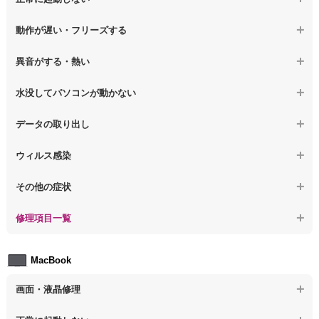
【ノートパソコン】表示不良
【デスクトップPC】OS再インストール
【ノートパソコン】電源を押しても反応がない
動作が遅い・フリーズする
【ノートパソコン】チラつき・色彩異常
【ノートパソコン】電源を押しても何も表示されない
【ノートパソコン】操作中の動作が重い
異音がする・熱い
【ノートパソコン】その他の液晶不具合
【ノートパソコン】電源を入れた後、画面が固まる
【ノートパソコン】操作中にフリーズする
【ノートパソコン】パソコンから異音がする
水没してパソコンが動かない
【ノートパソコン】起動した後再起動を繰り返す
【ノートパソコン】動作が遅いその他の問題
【ノートパソコン】パソコン本体が熱い
【ノートパソコン】水没してパソコンが動かない
データの取り出し
【ノートパソコン】修復モードから復旧できない
【ノートパソコン】異音や熱に関するその他の問題
【ノートパソコン】起動しないPCのデータを復旧
ウィルス感染
【ノートパソコン】その他の起動しない問題
【ノートパソコン】ログインできないPCのデータ復旧
【ノートパソコン】特定のプログラムを削除したい
その他の症状
【ノートパソコン】誤って削除したデータを復旧
【ノートパソコン】ウィルスにより正常動作しない
【ノートパソコン】事例紹介
修理項目一覧
【ノートパソコン】データ取り出しのその他の問題
【ノートパソコン】セキュリティ対策をしてほしい
【ノートパソコン】HDD交換
MacBook
【ノートパソコン】ウィルス感染のその他の問題
【ノートパソコン】キーボード修理
画面・液晶修理
【ノートパソコン】電源故障
【macbook】画面の割れ・破損