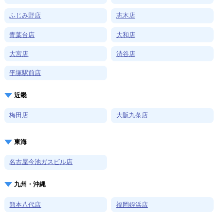
ふじみ野店
志木店
青葉台店
大和店
大宮店
渋谷店
平塚駅前店
近畿
梅田店
大阪九条店
東海
名古屋今池ガスビル店
九州・沖縄
熊本八代店
福岡姪浜店