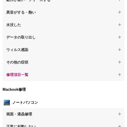
【デスクトップPC】電源を入れても何も表示されない
【デスクトップPC】操作中の動作が遅い
異音がする・熱い
【デスクトップPC】電源を入れた後、画面が固まる
【デスクトップPC】操作中にフリーズする
【デスクトップPC】パソコンから異音がする
水没した
【パソコン】PCを起動すると再起動を繰り返す
【デスクトップPC】動作が遅いその他の問題
【デスクトップPC】パソコン本体が熱い
【デスクトップPC】水没してパソコンが動かない
データの取り出し
【デスクトップPC】修復モードから復旧できない
【デスクトップPC】異音や熱に関するその他の問題
【デスクトップPC】起動しないPCのデータを復旧
ウィルス感染
【デスクトップPC】その他の起動しない問題
【デスクトップPC】ログインできないPCのデータ復旧
【デスクトップPC】特定のプログラムを削除したい
その他の症状
【デスクトップPC】誤って削除したデータを復旧
【デスクトップPC】ウィルスにより正常動作しない
【デスクトップPC】事例紹介
修理項目一覧
【デスクトップPC】データ取り出しのその他の問題
【デスクトップPC】セキュリティ対策をしてほしい
【デスクトップPC】HDD交換
Macbook修理
【デスクトップPC】ウィルス感染のその他の問題
【デスクトップPC】キーボード交換
ノートパソコン
【デスクトップPC】電源故障
画面・液晶修理
【デスクトップPC】液晶ディスプレイ交換
【ノートパソコン】画面の割れ・破損
正常に起動しない
【デスクトップPC】マザーボード交換