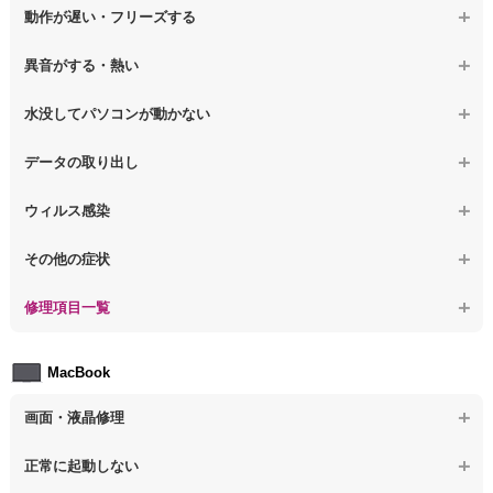
【ノートパソコン】表示不良
【デスクトップPC】OS再インストール
【ノートパソコン】電源を押しても反応がない
動作が遅い・フリーズする
【ノートパソコン】チラつき・色彩異常
【ノートパソコン】電源を押しても何も表示されない
【ノートパソコン】操作中の動作が重い
異音がする・熱い
【ノートパソコン】その他の液晶不具合
【ノートパソコン】電源を入れた後、画面が固まる
【ノートパソコン】操作中にフリーズする
【ノートパソコン】パソコンから異音がする
水没してパソコンが動かない
【ノートパソコン】起動した後再起動を繰り返す
【ノートパソコン】動作が遅いその他の問題
【ノートパソコン】パソコン本体が熱い
【ノートパソコン】水没してパソコンが動かない
データの取り出し
【ノートパソコン】修復モードから復旧できない
【ノートパソコン】異音や熱に関するその他の問題
【ノートパソコン】起動しないPCのデータを復旧
ウィルス感染
【ノートパソコン】その他の起動しない問題
【ノートパソコン】ログインできないPCのデータ復旧
【ノートパソコン】特定のプログラムを削除したい
その他の症状
【ノートパソコン】誤って削除したデータを復旧
【ノートパソコン】ウィルスにより正常動作しない
【ノートパソコン】事例紹介
修理項目一覧
【ノートパソコン】データ取り出しのその他の問題
【ノートパソコン】セキュリティ対策をしてほしい
【ノートパソコン】HDD交換
MacBook
【ノートパソコン】ウィルス感染のその他の問題
【ノートパソコン】キーボード修理
画面・液晶修理
【ノートパソコン】電源故障
【macbook】画面の割れ・破損
正常に起動しない
【ノートパソコン】液晶ディスプレイ交換