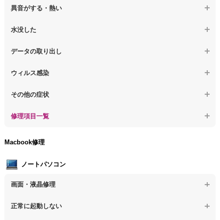
【デスクトップPC】電源を入れても何も表示されない
【デスクトップPC】操作中の動作が遅い
異音がする・熱い
【デスクトップPC】電源を入れた後、画面が固まる
【デスクトップPC】操作中にフリーズする
【デスクトップPC】パソコンから異音がする
水没した
【パソコン】PCを起動すると再起動を繰り返す
【デスクトップPC】動作が遅いその他の問題
【デスクトップPC】パソコン本体が熱い
【デスクトップPC】水没してパソコンが動かない
データの取り出し
【デスクトップPC】修復モードから復旧できない
【デスクトップPC】異音や熱に関するその他の問題
【デスクトップPC】起動しないPCのデータを復旧
ウィルス感染
【デスクトップPC】その他の起動しない問題
【デスクトップPC】ログインできないPCのデータ復旧
【デスクトップPC】特定のプログラムを削除したい
その他の症状
【デスクトップPC】誤って削除したデータを復旧
【デスクトップPC】ウィルスにより正常動作しない
【デスクトップPC】事例紹介
修理項目一覧
【デスクトップPC】データ取り出しのその他の問題
【デスクトップPC】セキュリティ対策をしてほしい
【デスクトップPC】HDD交換
Macbook修理
【デスクトップPC】ウィルス感染のその他の問題
【デスクトップPC】キーボード交換
ノートパソコン
【デスクトップPC】電源故障
画面・液晶修理
【デスクトップPC】液晶ディスプレイ交換
【ノートパソコン】画面の割れ・破損
正常に起動しない
【デスクトップPC】マザーボード交換