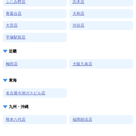
ふじみ野店
志木店
青葉台店
大和店
大宮店
渋谷店
平塚駅前店
近畿
梅田店
大阪九条店
東海
名古屋今池ガスビル店
九州・沖縄
熊本八代店
福岡姪浜店