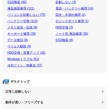
SSD換装 (45)
起動しない (3)
液晶画面修理 (121)
電源・バッテリー修理 (14)
パソコンが起動しない (75)
冠水・水濡れ修理 (2)
バッテリー交換 (113)
ロジックボード修理 (1)
メモリ追加・拡張 (9)
HDD交換 (3)
キーボード修理 (29)
ノート型 液晶修理 (35)
データ復旧 (9)
SSD換装 (8)
ウイルス駆除 (0)
HDD交換・容量アップ (26)
Windowsトラブル (61)
冷却ファン・熱暴走 (37)
デスクトップ
正常に起動しない
【デスクトップPC】電源を押しても反応がない
動作が遅い・フリーズする