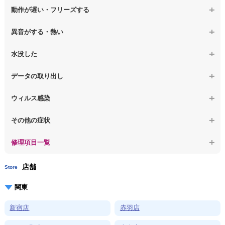
【macbook】画面に何も表示されない
【macbook】電源ボタンを押しても反応が無い
【ノートパソコン】マザーボード修理
動作が遅い・フリーズする
【macbook】チラつき・色彩異常(線や帯状のノイズが入る、色がお
【macbook】電源は入るが画面は真っ暗で何も表示されない
【ノートパソコン】SSD換装
かしい、チラつく等)
異音がする・熱い
【macbook】デスクトップ画面に行かない
【ノートパソコン】OS再インストール
【macbook】症状が選択肢にない、よく分からない
【macbook】パソコンから異音がする
水没した
【macbook】症状が選択肢にない、よく分からない
【macbook】パソコン自体が熱かったり、熱風が出ている
【macbook】水没してパソコンが動かない
データの取り出し
【macbook】症状が選択肢にない、よく分からない
【macbook】起動しないパソコンのデータを復旧
ウィルス感染
【macbook】ログインできないパソコンのデータを復旧
【macbook】特定のプログラムを削除したい
その他の症状
【macbook】症状が選択肢にない、よく分からない
【macbook】症状が選択肢にない、よく分からない
修理項目一覧
店舗
Store
関東
新宿店
赤羽店