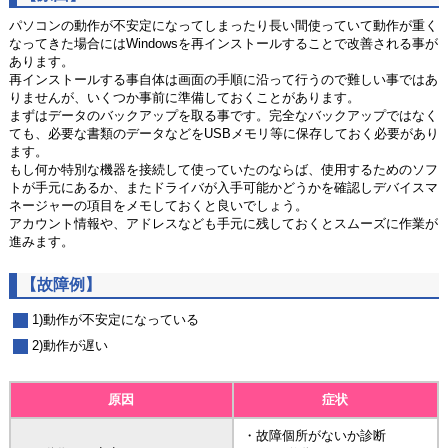
パソコンの動作が不安定になってしまったり長い間使っていて動作が重く
なってきた場合にはWindowsを再インストールすることで改善される事が
あります。
再インストールする事自体は画面の手順に沿って行うので難しい事ではあ
りませんが、いくつか事前に準備しておくことがあります。
まずはデータのバックアップを取る事です。完全なバックアップではなく
ても、必要な書類のデータなどをUSBメモリ等に保存しておく必要があり
ます。
もし何か特別な機器を接続して使っていたのならば、使用するためのソフ
トが手元にあるか、またドライバが入手可能かどうかを確認しデバイスマ
ネージャーの項目をメモしておくと良いでしょう。
アカウント情報や、アドレスなども手元に残しておくとスムーズに作業が
進みます。
【故障例】
1)動作が不安定になっている
2)動作が遅い
原因
症状
・故障個所がないか診断