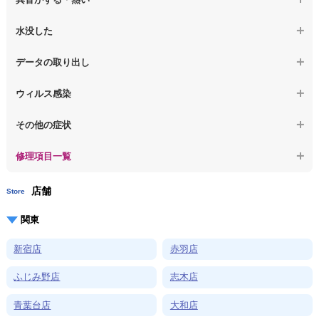
【macbook】デスクトップ画面に行かない
【ノートパソコン】OS再インストール
【macbook】症状が選択肢にない、よく分からない
【macbook】パソコンから異音がする
水没した
【macbook】症状が選択肢にない、よく分からない
【macbook】パソコン自体が熱かったり、熱風が出ている
【macbook】水没してパソコンが動かない
データの取り出し
【macbook】症状が選択肢にない、よく分からない
【macbook】起動しないパソコンのデータを復旧
ウィルス感染
【macbook】ログインできないパソコンのデータを復旧
【macbook】特定のプログラムを削除したい
その他の症状
【macbook】症状が選択肢にない、よく分からない
【macbook】症状が選択肢にない、よく分からない
修理項目一覧
店舗
Store
関東
新宿店
赤羽店
ふじみ野店
志木店
青葉台店
大和店