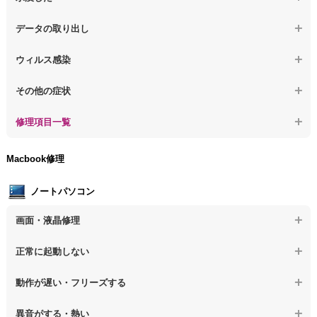
【パソコン】PCを起動すると再起動を繰り返す
【デスクトップPC】動作が遅いその他の問題
【デスクトップPC】パソコン本体が熱い
【デスクトップPC】水没してパソコンが動かない
データの取り出し
【デスクトップPC】修復モードから復旧できない
【デスクトップPC】異音や熱に関するその他の問題
【デスクトップPC】起動しないPCのデータを復旧
ウィルス感染
【デスクトップPC】その他の起動しない問題
【デスクトップPC】ログインできないPCのデータ復旧
【デスクトップPC】特定のプログラムを削除したい
その他の症状
【デスクトップPC】誤って削除したデータを復旧
【デスクトップPC】ウィルスにより正常動作しない
【デスクトップPC】事例紹介
修理項目一覧
【デスクトップPC】データ取り出しのその他の問題
【デスクトップPC】セキュリティ対策をしてほしい
【デスクトップPC】HDD交換
Macbook修理
【デスクトップPC】ウィルス感染のその他の問題
【デスクトップPC】キーボード交換
ノートパソコン
【デスクトップPC】電源故障
画面・液晶修理
【デスクトップPC】液晶ディスプレイ交換
【ノートパソコン】画面の割れ・破損
正常に起動しない
【デスクトップPC】マザーボード交換
【ノートパソコン】表示不良
【デスクトップPC】OS再インストール
【ノートパソコン】電源を押しても反応がない
動作が遅い・フリーズする
【ノートパソコン】チラつき・色彩異常
【ノートパソコン】電源を押しても何も表示されない
【ノートパソコン】操作中の動作が重い
異音がする・熱い