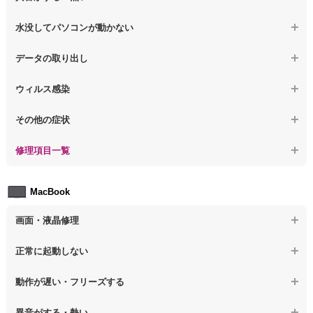
【ノートパソコン】その他の液晶不具合
【ノートパソコン】電源を入れた後、画面が固まる
【ノートパソコン】操作中にフリーズする
【ノートパソコン】パソコンから異音がする
水没してパソコンが動かない
【ノートパソコン】起動した後再起動を繰り返す
【ノートパソコン】動作が遅いその他の問題
【ノートパソコン】パソコン本体が熱い
【ノートパソコン】水没してパソコンが動かない
データの取り出し
【ノートパソコン】修復モードから復旧できない
【ノートパソコン】異音や熱に関するその他の問題
【ノートパソコン】起動しないPCのデータを復旧
ウィルス感染
【ノートパソコン】その他の起動しない問題
【ノートパソコン】ログインできないPCのデータ復旧
【ノートパソコン】特定のプログラムを削除したい
その他の症状
【ノートパソコン】誤って削除したデータを復旧
【ノートパソコン】ウィルスにより正常動作しない
【ノートパソコン】事例紹介
修理項目一覧
【ノートパソコン】データ取り出しのその他の問題
【ノートパソコン】セキュリティ対策をしてほしい
【ノートパソコン】HDD交換
MacBook
【ノートパソコン】ウィルス感染のその他の問題
【ノートパソコン】キーボード修理
画面・液晶修理
【ノートパソコン】電源故障
【macbook】画面の割れ・破損
正常に起動しない
【ノートパソコン】液晶ディスプレイ交換
【macbook】画面に何も表示されない
【macbook】電源ボタンを押しても反応が無い
【ノートパソコン】マザーボード修理
動作が遅い・フリーズする
【macbook】チラつき・色彩異常(線や帯状のノイズが入る、色がお
【macbook】電源は入るが画面は真っ暗で何も表示されない
【ノートパソコン】SSD換装
かしい、チラつく等)
異音がする・熱い