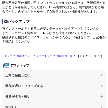
動作不安定等が原因で再インストールを考えている場合は、故障個所があ
るかどうかを確認してください。OSが原因ではなく、別の故障がある場
合ですと、再インストールをしても改善されない可能性があります。
②バックアップ
再インストールをする前に必要なデータをバックアップしてください。
また、アカウント情報やアドレスなどを控えておいてください。
接続された機器のデバイスドライバが手に入るか、特殊なソフトが必要か
を確認してください。
トップ
修理メニュー
デスクトップ
修理項目一覧
【デスクトップPC】O
デスクトップ
正常に起動しない
【デスクトップPC】電源を押しても反応がない
動作が遅い・フリーズする
【デスクトップPC】電源を入れても何も表示されない
【デスクトップPC】操作中の動作が遅い
異音がする・熱い
【デスクトップPC】電源を入れた後、画面が固まる
【デスクトップPC】操作中にフリーズする
【デスクトップPC】パソコンから異音がする
水没した