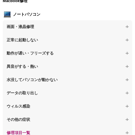
Macbook修理
【デスクトップPC】ウィルス感染のその他の問題
【デスクトップPC】キーボード交換
ノートパソコン
【デスクトップPC】電源故障
画面・液晶修理
【デスクトップPC】液晶ディスプレイ交換
【ノートパソコン】画面の割れ・破損
正常に起動しない
【デスクトップPC】マザーボード交換
【ノートパソコン】表示不良
【デスクトップPC】OS再インストール
【ノートパソコン】電源を押しても反応がない
動作が遅い・フリーズする
【ノートパソコン】チラつき・色彩異常
【ノートパソコン】電源を押しても何も表示されない
【ノートパソコン】操作中の動作が重い
異音がする・熱い
【ノートパソコン】その他の液晶不具合
【ノートパソコン】電源を入れた後、画面が固まる
【ノートパソコン】操作中にフリーズする
【ノートパソコン】パソコンから異音がする
水没してパソコンが動かない
【ノートパソコン】起動した後再起動を繰り返す
【ノートパソコン】動作が遅いその他の問題
【ノートパソコン】パソコン本体が熱い
【ノートパソコン】水没してパソコンが動かない
データの取り出し
【ノートパソコン】修復モードから復旧できない
【ノートパソコン】異音や熱に関するその他の問題
【ノートパソコン】起動しないPCのデータを復旧
ウィルス感染
【ノートパソコン】その他の起動しない問題
【ノートパソコン】ログインできないPCのデータ復旧
【ノートパソコン】特定のプログラムを削除したい
その他の症状
【ノートパソコン】誤って削除したデータを復旧
【ノートパソコン】ウィルスにより正常動作しない
【ノートパソコン】事例紹介
修理項目一覧