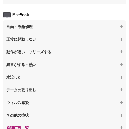
【ノートパソコン】データ取り出しのその他の問題
【ノートパソコン】セキュリティ対策をしてほしい
【ノートパソコン】HDD交換
MacBook
【ノートパソコン】ウィルス感染のその他の問題
【ノートパソコン】キーボード修理
画面・液晶修理
【ノートパソコン】電源故障
【macbook】画面の割れ・破損
正常に起動しない
【ノートパソコン】液晶ディスプレイ交換
【macbook】画面に何も表示されない
【macbook】電源ボタンを押しても反応が無い
【ノートパソコン】マザーボード修理
動作が遅い・フリーズする
【macbook】チラつき・色彩異常(線や帯状のノイズが入る、色がお
【macbook】電源は入るが画面は真っ暗で何も表示されない
【ノートパソコン】SSD換装
かしい、チラつく等)
異音がする・熱い
【macbook】デスクトップ画面に行かない
【ノートパソコン】OS再インストール
【macbook】症状が選択肢にない、よく分からない
【macbook】パソコンから異音がする
水没した
【macbook】症状が選択肢にない、よく分からない
【macbook】パソコン自体が熱かったり、熱風が出ている
【macbook】水没してパソコンが動かない
データの取り出し
【macbook】症状が選択肢にない、よく分からない
【macbook】起動しないパソコンのデータを復旧
ウィルス感染
【macbook】ログインできないパソコンのデータを復旧
【macbook】特定のプログラムを削除したい
その他の症状
【macbook】症状が選択肢にない、よく分からない
【macbook】症状が選択肢にない、よく分からない
修理項目一覧