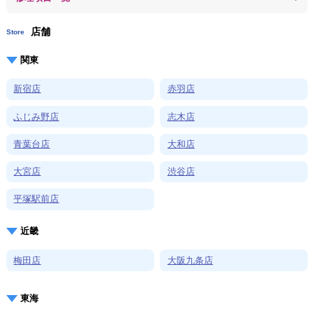
店舗
Store
関東
新宿店
赤羽店
ふじみ野店
志木店
青葉台店
大和店
大宮店
渋谷店
平塚駅前店
近畿
梅田店
大阪九条店
東海