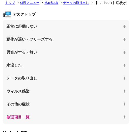
トップ
修理メニュー
MacBook
データの取り出し
【macbook】症状が
デスクトップ
正常に起動しない
【デスクトップPC】電源を押しても反応がない
動作が遅い・フリーズする
【デスクトップPC】電源を入れても何も表示されない
【デスクトップPC】操作中の動作が遅い
異音がする・熱い
【デスクトップPC】電源を入れた後、画面が固まる
【デスクトップPC】操作中にフリーズする
【デスクトップPC】パソコンから異音がする
水没した
【パソコン】PCを起動すると再起動を繰り返す
【デスクトップPC】動作が遅いその他の問題
【デスクトップPC】パソコン本体が熱い
【デスクトップPC】水没してパソコンが動かない
データの取り出し
【デスクトップPC】修復モードから復旧できない
【デスクトップPC】異音や熱に関するその他の問題
【デスクトップPC】起動しないPCのデータを復旧
ウィルス感染
【デスクトップPC】その他の起動しない問題
【デスクトップPC】ログインできないPCのデータ復旧
【デスクトップPC】特定のプログラムを削除したい
その他の症状
【デスクトップPC】誤って削除したデータを復旧
【デスクトップPC】ウィルスにより正常動作しない
【デスクトップPC】事例紹介
修理項目一覧
【デスクトップPC】データ取り出しのその他の問題
【デスクトップPC】セキュリティ対策をしてほしい
【デスクトップPC】HDD交換