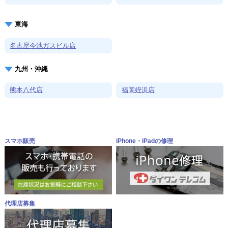
東海
名古屋今池ガスビル店
九州・沖縄
熊本八代店
福岡姪浜店
スマホ販売
iPhone・iPadの修理
代理店募集