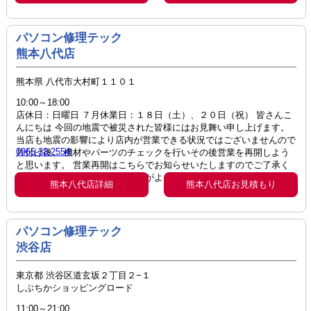
パソコン修理テック
熊本八代店
熊本県 八代市大村町１１０１
10:00～18:00
店休日：日曜日 ７月休業日：１８日（土）、２０日（祝） 皆さんこ
んにちは 今回の地震で被災された皆様にはお見舞い申し上げます。
当店も地震の影響により店内が営業できる状況ではございませんので
0965-32-2554
片付け後、 機材やパーツのチェックを行いその後営業を再開しよう
と思います。 営業再開はこちらでお知らせいたしますのでご了承く
ださい。 ご迷惑をおかけしますがよろしくお願いいたします。 スタ
熊本八代店詳細
熊本八代店お見積もり
ッフ一同
パソコン修理テック
渋谷店
東京都 渋谷区道玄坂２丁目２−１
しぶちかショッピングロード
11:00～21:00