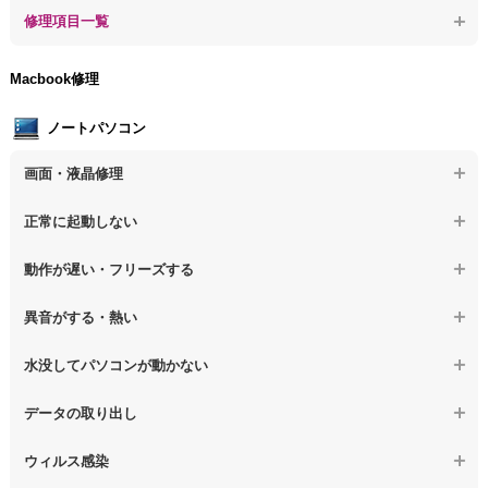
【デスクトップPC】ウィルスにより正常動作しない
【デスクトップPC】事例紹介
修理項目一覧
【デスクトップPC】データ取り出しのその他の問題
【デスクトップPC】セキュリティ対策をしてほしい
【デスクトップPC】HDD交換
Macbook修理
【デスクトップPC】ウィルス感染のその他の問題
【デスクトップPC】キーボード交換
ノートパソコン
【デスクトップPC】電源故障
画面・液晶修理
【デスクトップPC】液晶ディスプレイ交換
【ノートパソコン】画面の割れ・破損
正常に起動しない
【デスクトップPC】マザーボード交換
【ノートパソコン】表示不良
【デスクトップPC】OS再インストール
【ノートパソコン】電源を押しても反応がない
動作が遅い・フリーズする
【ノートパソコン】チラつき・色彩異常
【ノートパソコン】電源を押しても何も表示されない
【ノートパソコン】操作中の動作が重い
異音がする・熱い
【ノートパソコン】その他の液晶不具合
【ノートパソコン】電源を入れた後、画面が固まる
【ノートパソコン】操作中にフリーズする
【ノートパソコン】パソコンから異音がする
水没してパソコンが動かない
【ノートパソコン】起動した後再起動を繰り返す
【ノートパソコン】動作が遅いその他の問題
【ノートパソコン】パソコン本体が熱い
【ノートパソコン】水没してパソコンが動かない
データの取り出し
【ノートパソコン】修復モードから復旧できない
【ノートパソコン】異音や熱に関するその他の問題
【ノートパソコン】起動しないPCのデータを復旧
ウィルス感染
【ノートパソコン】その他の起動しない問題