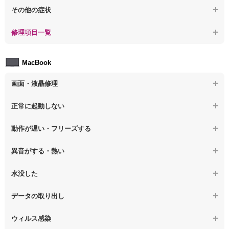
【ノートパソコン】ログインできないPCのデータ復旧
【ノートパソコン】特定のプログラムを削除したい
その他の症状
【ノートパソコン】誤って削除したデータを復旧
【ノートパソコン】ウィルスにより正常動作しない
【ノートパソコン】事例紹介
修理項目一覧
【ノートパソコン】データ取り出しのその他の問題
【ノートパソコン】セキュリティ対策をしてほしい
【ノートパソコン】HDD交換
MacBook
【ノートパソコン】ウィルス感染のその他の問題
【ノートパソコン】キーボード修理
画面・液晶修理
【ノートパソコン】電源故障
【macbook】画面の割れ・破損
正常に起動しない
【ノートパソコン】液晶ディスプレイ交換
【macbook】画面に何も表示されない
【macbook】電源ボタンを押しても反応が無い
【ノートパソコン】マザーボード修理
動作が遅い・フリーズする
【macbook】チラつき・色彩異常(線や帯状のノイズが入る、色がお
【macbook】電源は入るが画面は真っ暗で何も表示されない
【ノートパソコン】SSD換装
かしい、チラつく等)
異音がする・熱い
【macbook】デスクトップ画面に行かない
【ノートパソコン】OS再インストール
【macbook】症状が選択肢にない、よく分からない
【macbook】パソコンから異音がする
水没した
【macbook】症状が選択肢にない、よく分からない
【macbook】パソコン自体が熱かったり、熱風が出ている
【macbook】水没してパソコンが動かない
データの取り出し
【macbook】症状が選択肢にない、よく分からない
【macbook】起動しないパソコンのデータを復旧
ウィルス感染