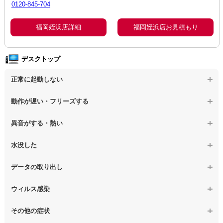
0120-845-704
福岡姪浜店詳細
福岡姪浜店お見積もり
デスクトップ
正常に起動しない
【デスクトップPC】電源を押しても反応がない
動作が遅い・フリーズする
【デスクトップPC】電源を入れても何も表示されない
【デスクトップPC】操作中の動作が遅い
異音がする・熱い
【デスクトップPC】電源を入れた後、画面が固まる
【デスクトップPC】操作中にフリーズする
【デスクトップPC】パソコンから異音がする
水没した
【パソコン】PCを起動すると再起動を繰り返す
【デスクトップPC】動作が遅いその他の問題
【デスクトップPC】パソコン本体が熱い
【デスクトップPC】水没してパソコンが動かない
データの取り出し
【デスクトップPC】修復モードから復旧できない
【デスクトップPC】異音や熱に関するその他の問題
【デスクトップPC】起動しないPCのデータを復旧
ウィルス感染
【デスクトップPC】その他の起動しない問題
【デスクトップPC】ログインできないPCのデータ復旧
【デスクトップPC】特定のプログラムを削除したい
その他の症状
【デスクトップPC】誤って削除したデータを復旧