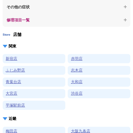
【macbook】ログインできないパソコンのデータを復旧
【macbook】特定のプログラムを削除したい
その他の症状
【macbook】症状が選択肢にない、よく分からない
【macbook】症状が選択肢にない、よく分からない
修理項目一覧
店舗
Store
関東
新宿店
赤羽店
ふじみ野店
志木店
青葉台店
大和店
大宮店
渋谷店
平塚駅前店
近畿
梅田店
大阪九条店