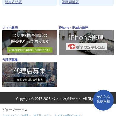
熊本八代店
福岡姪浜店
スマホ販売
iPhone・iPadの修理
代理店募集
かんたん
Copyright © 2017-2026 パソコン修理テック All Rights Reserved
見積依頼
グループサービス
スマホ・パソコン修理
中古リユース
スマホ・WiFiレンタル