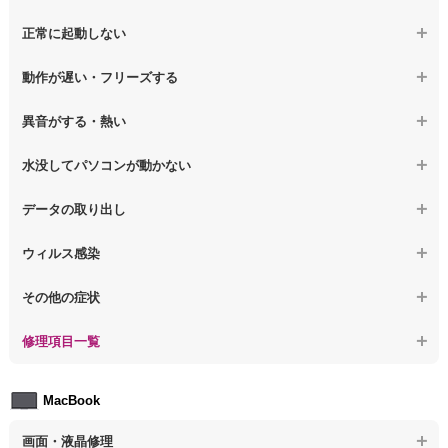
【ノートパソコン】画面の割れ・破損
正常に起動しない
【デスクトップPC】マザーボード交換
【ノートパソコン】表示不良
【デスクトップPC】OS再インストール
【ノートパソコン】電源を押しても反応がない
動作が遅い・フリーズする
【ノートパソコン】チラつき・色彩異常
【ノートパソコン】電源を押しても何も表示されない
【ノートパソコン】操作中の動作が重い
異音がする・熱い
【ノートパソコン】その他の液晶不具合
【ノートパソコン】電源を入れた後、画面が固まる
【ノートパソコン】操作中にフリーズする
【ノートパソコン】パソコンから異音がする
水没してパソコンが動かない
【ノートパソコン】起動した後再起動を繰り返す
【ノートパソコン】動作が遅いその他の問題
【ノートパソコン】パソコン本体が熱い
【ノートパソコン】水没してパソコンが動かない
データの取り出し
【ノートパソコン】修復モードから復旧できない
【ノートパソコン】異音や熱に関するその他の問題
【ノートパソコン】起動しないPCのデータを復旧
ウィルス感染
【ノートパソコン】その他の起動しない問題
【ノートパソコン】ログインできないPCのデータ復旧
【ノートパソコン】特定のプログラムを削除したい
その他の症状
【ノートパソコン】誤って削除したデータを復旧
【ノートパソコン】ウィルスにより正常動作しない
【ノートパソコン】事例紹介
修理項目一覧
【ノートパソコン】データ取り出しのその他の問題
【ノートパソコン】セキュリティ対策をしてほしい
【ノートパソコン】HDD交換
MacBook
【ノートパソコン】ウィルス感染のその他の問題
【ノートパソコン】キーボード修理
画面・液晶修理