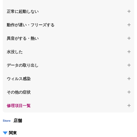
【ノートパソコン】電源故障
【macbook】画面の割れ・破損
正常に起動しない
【ノートパソコン】液晶ディスプレイ交換
【macbook】画面に何も表示されない
【macbook】電源ボタンを押しても反応が無い
【ノートパソコン】マザーボード修理
動作が遅い・フリーズする
【macbook】チラつき・色彩異常(線や帯状のノイズが入る、色がお
【macbook】電源は入るが画面は真っ暗で何も表示されない
【ノートパソコン】SSD換装
かしい、チラつく等)
異音がする・熱い
【macbook】デスクトップ画面に行かない
【ノートパソコン】OS再インストール
【macbook】症状が選択肢にない、よく分からない
【macbook】パソコンから異音がする
水没した
【macbook】症状が選択肢にない、よく分からない
【macbook】パソコン自体が熱かったり、熱風が出ている
【macbook】水没してパソコンが動かない
データの取り出し
【macbook】症状が選択肢にない、よく分からない
【macbook】起動しないパソコンのデータを復旧
ウィルス感染
【macbook】ログインできないパソコンのデータを復旧
【macbook】特定のプログラムを削除したい
その他の症状
【macbook】症状が選択肢にない、よく分からない
【macbook】症状が選択肢にない、よく分からない
修理項目一覧
店舗
Store
関東