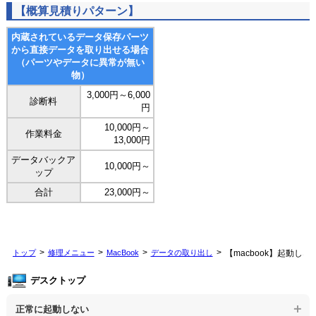
【概算見積りパターン】
内蔵されているデータ保存パーツ
から直接データを取り出せる場合
（パーツやデータに異常が無い
物）
3,000円～6,000
診断料
円
10,000円～
作業料金
13,000円
データバックア
10,000円～
ップ
合計
23,000円～
トップ
修理メニュー
MacBook
データの取り出し
【macbook】起動し
デスクトップ
正常に起動しない