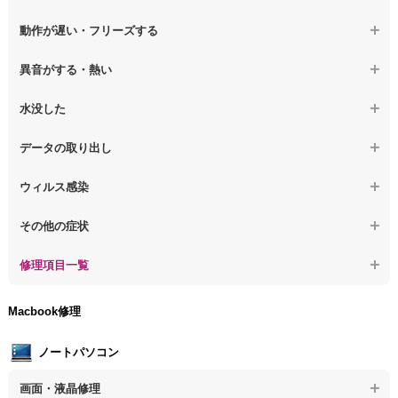
【デスクトップPC】電源を押しても反応がない
動作が遅い・フリーズする
【デスクトップPC】電源を入れても何も表示されない
【デスクトップPC】操作中の動作が遅い
異音がする・熱い
【デスクトップPC】電源を入れた後、画面が固まる
【デスクトップPC】操作中にフリーズする
【デスクトップPC】パソコンから異音がする
水没した
【パソコン】PCを起動すると再起動を繰り返す
【デスクトップPC】動作が遅いその他の問題
【デスクトップPC】パソコン本体が熱い
【デスクトップPC】水没してパソコンが動かない
データの取り出し
【デスクトップPC】修復モードから復旧できない
【デスクトップPC】異音や熱に関するその他の問題
【デスクトップPC】起動しないPCのデータを復旧
ウィルス感染
【デスクトップPC】その他の起動しない問題
【デスクトップPC】ログインできないPCのデータ復旧
【デスクトップPC】特定のプログラムを削除したい
その他の症状
【デスクトップPC】誤って削除したデータを復旧
【デスクトップPC】ウィルスにより正常動作しない
【デスクトップPC】事例紹介
修理項目一覧
【デスクトップPC】データ取り出しのその他の問題
【デスクトップPC】セキュリティ対策をしてほしい
【デスクトップPC】HDD交換
Macbook修理
【デスクトップPC】ウィルス感染のその他の問題
【デスクトップPC】キーボード交換
ノートパソコン
【デスクトップPC】電源故障
画面・液晶修理
【デスクトップPC】液晶ディスプレイ交換