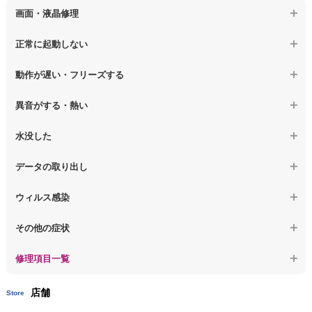
画面・液晶修理
【ノートパソコン】電源故障
【macbook】画面の割れ・破損
正常に起動しない
【ノートパソコン】液晶ディスプレイ交換
【macbook】画面に何も表示されない
【macbook】電源ボタンを押しても反応が無い
【ノートパソコン】マザーボード修理
動作が遅い・フリーズする
【macbook】チラつき・色彩異常(線や帯状のノイズが入る、色がお
【macbook】電源は入るが画面は真っ暗で何も表示されない
【ノートパソコン】SSD換装
かしい、チラつく等)
異音がする・熱い
【macbook】デスクトップ画面に行かない
【ノートパソコン】OS再インストール
【macbook】症状が選択肢にない、よく分からない
【macbook】パソコンから異音がする
水没した
【macbook】症状が選択肢にない、よく分からない
【macbook】パソコン自体が熱かったり、熱風が出ている
【macbook】水没してパソコンが動かない
データの取り出し
【macbook】症状が選択肢にない、よく分からない
【macbook】起動しないパソコンのデータを復旧
ウィルス感染
【macbook】ログインできないパソコンのデータを復旧
【macbook】特定のプログラムを削除したい
その他の症状
【macbook】症状が選択肢にない、よく分からない
【macbook】症状が選択肢にない、よく分からない
修理項目一覧
店舗
Store