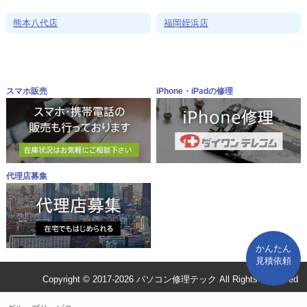
熊本八代店
福岡姪浜店
スマホ販売
iPhone・iPadの修理
代理店募集
かんたん
見積依頼
Copyright © 2017-2026 パソコン修理テック All Rights Reserved