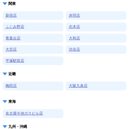
関東
新宿店
赤羽店
ふじみ野店
志木店
青葉台店
大和店
大宮店
渋谷店
平塚駅前店
近畿
梅田店
大阪九条店
東海
名古屋今池ガスビル店
九州・沖縄