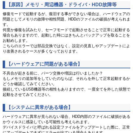
【原因】メモリ・周辺機器・ドライバ・HDD故障等
修復モードで起動するが、復旧する事ができない場合は、ハードウェアの
問題としてメモリの故障や相性問題、HDDのファイルの破損が考えられま
す。
何度か修復を試みたり、セーフモードで起動させることで正常に起動する
場合もありますので、起動した時にはきちんとバックアップを取ることを
お勧めします。
こちらのエラーでは部品交換ではなく、設定の見直しやアップデートによ
り改善されるケースが多くなっております。
【ハードウェアに問題がある場合】
不具合が起きる前に、パーツ交換や増設は行いましたか？
もしメモリの追加等をしていたのならば、それらを外して正常起動するか
どうか確認してみてください。
接続しているUSB機器等の相性もありますので、一度全てを外した状態で
起動をさせてみてください。
【システムに異常がある場合】
ハードウェアに異常が見られない場合、HDD内部のファイルに破損がある
かウィルスに感染している可能性も考えられます。
デバイスドライバと呼ばれる設定ファイルをアップデートした際に、正常
にアップデートできずにエラーが出ている場合もあります。