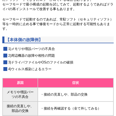
セーフモードで最小構成の起動を試してみて、起動するようであればドラ
イバの再インストールで改善する事もあります。
セーフモードで起動するのであれば、常駐ソフト（セキュリティソフト）
等を一時的に止める事で修復モードから正常に起動する可能性もありま
す。
【本体側の故障例】
1)メモリや増設パーツの不具合
2)周辺機器の故障や相性の問題
3)ドライバファイルやOSのファイルの破損
4)ウィルス感染によるエラー
原因
症状
メモリや増設パー
・接続の見直しや、部品の交換
ツの不具合
接続の見直しや、
・接続を再確認する（全て外してみる）
部品の交換