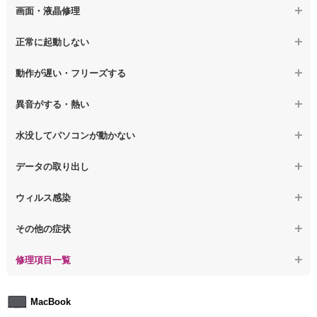
画面・液晶修理
【デスクトップPC】液晶ディスプレイ交換
【ノートパソコン】画面の割れ・破損
正常に起動しない
【デスクトップPC】マザーボード交換
【ノートパソコン】表示不良
【デスクトップPC】OS再インストール
【ノートパソコン】電源を押しても反応がない
動作が遅い・フリーズする
【ノートパソコン】チラつき・色彩異常
【ノートパソコン】電源を押しても何も表示されない
【ノートパソコン】操作中の動作が重い
異音がする・熱い
【ノートパソコン】その他の液晶不具合
【ノートパソコン】電源を入れた後、画面が固まる
【ノートパソコン】操作中にフリーズする
【ノートパソコン】パソコンから異音がする
水没してパソコンが動かない
【ノートパソコン】起動した後再起動を繰り返す
【ノートパソコン】動作が遅いその他の問題
【ノートパソコン】パソコン本体が熱い
【ノートパソコン】水没してパソコンが動かない
データの取り出し
【ノートパソコン】修復モードから復旧できない
【ノートパソコン】異音や熱に関するその他の問題
【ノートパソコン】起動しないPCのデータを復旧
ウィルス感染
【ノートパソコン】その他の起動しない問題
【ノートパソコン】ログインできないPCのデータ復旧
【ノートパソコン】特定のプログラムを削除したい
その他の症状
【ノートパソコン】誤って削除したデータを復旧
【ノートパソコン】ウィルスにより正常動作しない
【ノートパソコン】事例紹介
修理項目一覧
【ノートパソコン】データ取り出しのその他の問題
【ノートパソコン】セキュリティ対策をしてほしい
【ノートパソコン】HDD交換
MacBook
【ノートパソコン】ウィルス感染のその他の問題
【ノートパソコン】キーボード修理