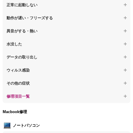
正常に起動しない
【デスクトップPC】電源を押しても反応がない
動作が遅い・フリーズする
【デスクトップPC】電源を入れても何も表示されない
【デスクトップPC】操作中の動作が遅い
異音がする・熱い
【デスクトップPC】電源を入れた後、画面が固まる
【デスクトップPC】操作中にフリーズする
【デスクトップPC】パソコンから異音がする
水没した
【パソコン】PCを起動すると再起動を繰り返す
【デスクトップPC】動作が遅いその他の問題
【デスクトップPC】パソコン本体が熱い
【デスクトップPC】水没してパソコンが動かない
データの取り出し
【デスクトップPC】修復モードから復旧できない
【デスクトップPC】異音や熱に関するその他の問題
【デスクトップPC】起動しないPCのデータを復旧
ウィルス感染
【デスクトップPC】その他の起動しない問題
【デスクトップPC】ログインできないPCのデータ復旧
【デスクトップPC】特定のプログラムを削除したい
その他の症状
【デスクトップPC】誤って削除したデータを復旧
【デスクトップPC】ウィルスにより正常動作しない
【デスクトップPC】事例紹介
修理項目一覧
【デスクトップPC】データ取り出しのその他の問題
【デスクトップPC】セキュリティ対策をしてほしい
【デスクトップPC】HDD交換
Macbook修理
【デスクトップPC】ウィルス感染のその他の問題
【デスクトップPC】キーボード交換
ノートパソコン
【デスクトップPC】電源故障