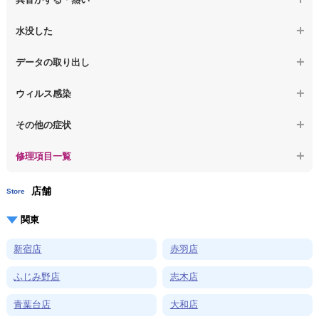
【macbook】デスクトップ画面に行かない
【ノートパソコン】OS再インストール
【macbook】症状が選択肢にない、よく分からない
【macbook】パソコンから異音がする
水没した
【macbook】症状が選択肢にない、よく分からない
【macbook】パソコン自体が熱かったり、熱風が出ている
【macbook】水没してパソコンが動かない
データの取り出し
【macbook】症状が選択肢にない、よく分からない
【macbook】起動しないパソコンのデータを復旧
ウィルス感染
【macbook】ログインできないパソコンのデータを復旧
【macbook】特定のプログラムを削除したい
その他の症状
【macbook】症状が選択肢にない、よく分からない
【macbook】症状が選択肢にない、よく分からない
修理項目一覧
店舗
Store
関東
新宿店
赤羽店
ふじみ野店
志木店
青葉台店
大和店