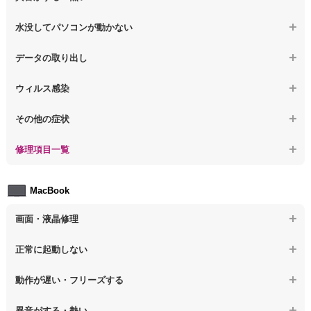
【ノートパソコン】その他の液晶不具合
【ノートパソコン】電源を入れた後、画面が固まる
【ノートパソコン】操作中にフリーズする
【ノートパソコン】パソコンから異音がする
水没してパソコンが動かない
【ノートパソコン】起動した後再起動を繰り返す
【ノートパソコン】動作が遅いその他の問題
【ノートパソコン】パソコン本体が熱い
【ノートパソコン】水没してパソコンが動かない
データの取り出し
【ノートパソコン】修復モードから復旧できない
【ノートパソコン】異音や熱に関するその他の問題
【ノートパソコン】起動しないPCのデータを復旧
ウィルス感染
【ノートパソコン】その他の起動しない問題
【ノートパソコン】ログインできないPCのデータ復旧
【ノートパソコン】特定のプログラムを削除したい
その他の症状
【ノートパソコン】誤って削除したデータを復旧
【ノートパソコン】ウィルスにより正常動作しない
【ノートパソコン】事例紹介
修理項目一覧
【ノートパソコン】データ取り出しのその他の問題
【ノートパソコン】セキュリティ対策をしてほしい
【ノートパソコン】HDD交換
MacBook
【ノートパソコン】ウィルス感染のその他の問題
【ノートパソコン】キーボード修理
画面・液晶修理
【ノートパソコン】電源故障
【macbook】画面の割れ・破損
正常に起動しない
【ノートパソコン】液晶ディスプレイ交換
【macbook】画面に何も表示されない
【macbook】電源ボタンを押しても反応が無い
【ノートパソコン】マザーボード修理
動作が遅い・フリーズする
【macbook】チラつき・色彩異常(線や帯状のノイズが入る、色がお
【macbook】電源は入るが画面は真っ暗で何も表示されない
【ノートパソコン】SSD換装
かしい、チラつく等)
異音がする・熱い