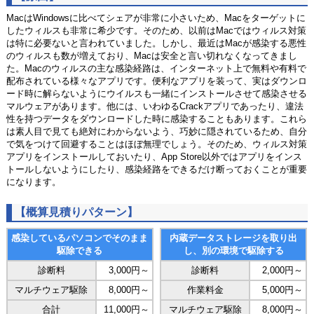
MacはWindowsに比べてシェアが非常に小さいため、Macをターゲットに
したウィルスも非常に希少です。そのため、以前はMacではウィルス対策
は特に必要ないと言われていました。しかし、最近はMacが感染する悪性
のウィルスも数が増えており、Macは安全と言い切れなくなってきまし
た。Macのウィルスの主な感染経路は、インターネット上で無料や有料で
配布されている様々なアプリです。便利なアプリを装って、実はダウンロ
ード時に解らないようにウイルスも一緒にインストールさせて感染させる
マルウェアがあります。他には、いわゆるCrackアプリであったり、違法
性を持つデータをダウンロードした時に感染することもあります。これら
は素人目で見ても絶対にわからないよう、巧妙に隠されているため、自分
で気をつけて回避することはほぼ無理でしょう。そのため、ウィルス対策
アプリをインストールしておいたり、App Store以外ではアプリをインス
トールしないようにしたり、感染経路をできるだけ断っておくことが重要
になります。
【概算見積りパターン】
感染しているパソコンでそのまま
内蔵データストレージを取り出
駆除できる
し、別の環境で駆除する
診断料
3,000円～
診断料
2,000円～
マルチウェア駆除
8,000円～
作業料金
5,000円～
合計
11,000円～
マルチウェア駆除
8,000円～