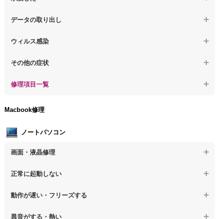
【パソコン】PCを起動すると再起動を繰り返す
【デスクトップPC】動作が遅いその他の問題
【デスクトップPC】パソコン本体が熱い
【デスクトップPC】水没してパソコンが動かない
データの取り出し
【デスクトップPC】修復モードから復旧できない
【デスクトップPC】異音や熱に関するその他の問題
【デスクトップPC】起動しないPCのデータを復旧
ウィルス感染
【デスクトップPC】その他の起動しない問題
【デスクトップPC】ログインできないPCのデータ復旧
【デスクトップPC】特定のプログラムを削除したい
その他の症状
【デスクトップPC】誤って削除したデータを復旧
【デスクトップPC】ウィルスにより正常動作しない
【デスクトップPC】事例紹介
修理項目一覧
【デスクトップPC】データ取り出しのその他の問題
【デスクトップPC】セキュリティ対策をしてほしい
【デスクトップPC】HDD交換
Macbook修理
【デスクトップPC】ウィルス感染のその他の問題
【デスクトップPC】キーボード交換
ノートパソコン
【デスクトップPC】電源故障
画面・液晶修理
【デスクトップPC】液晶ディスプレイ交換
【ノートパソコン】画面の割れ・破損
正常に起動しない
【デスクトップPC】マザーボード交換
【ノートパソコン】表示不良
【デスクトップPC】OS再インストール
【ノートパソコン】電源を押しても反応がない
動作が遅い・フリーズする
【ノートパソコン】チラつき・色彩異常
【ノートパソコン】電源を押しても何も表示されない
【ノートパソコン】操作中の動作が重い
異音がする・熱い