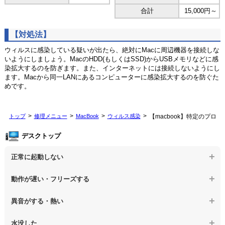
合計
15,000円～
【対処法】
ウィルスに感染している疑いが出たら、絶対にMacに周辺機器を接続しな
いようにしましょう。MacのHDD(もしくはSSD)からUSBメモリなどに感
染拡大するのを防ぎます。また、インターネットには接続しないようにし
ます。Macから同一LANにあるコンピューターに感染拡大するのを防ぐた
めです。
トップ
修理メニュー
MacBook
ウィルス感染
【macbook】特定のプロ
デスクトップ
正常に起動しない
【デスクトップPC】電源を押しても反応がない
動作が遅い・フリーズする
【デスクトップPC】電源を入れても何も表示されない
【デスクトップPC】操作中の動作が遅い
異音がする・熱い
【デスクトップPC】電源を入れた後、画面が固まる
【デスクトップPC】操作中にフリーズする
【デスクトップPC】パソコンから異音がする
水没した