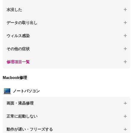
【デスクトップPC】電源を入れた後、画面が固まる
【デスクトップPC】操作中にフリーズする
【デスクトップPC】パソコンから異音がする
水没した
【パソコン】PCを起動すると再起動を繰り返す
【デスクトップPC】動作が遅いその他の問題
【デスクトップPC】パソコン本体が熱い
【デスクトップPC】水没してパソコンが動かない
データの取り出し
【デスクトップPC】修復モードから復旧できない
【デスクトップPC】異音や熱に関するその他の問題
【デスクトップPC】起動しないPCのデータを復旧
ウィルス感染
【デスクトップPC】その他の起動しない問題
【デスクトップPC】ログインできないPCのデータ復旧
【デスクトップPC】特定のプログラムを削除したい
その他の症状
【デスクトップPC】誤って削除したデータを復旧
【デスクトップPC】ウィルスにより正常動作しない
【デスクトップPC】事例紹介
修理項目一覧
【デスクトップPC】データ取り出しのその他の問題
【デスクトップPC】セキュリティ対策をしてほしい
【デスクトップPC】HDD交換
Macbook修理
【デスクトップPC】ウィルス感染のその他の問題
【デスクトップPC】キーボード交換
ノートパソコン
【デスクトップPC】電源故障
画面・液晶修理
【デスクトップPC】液晶ディスプレイ交換
【ノートパソコン】画面の割れ・破損
正常に起動しない
【デスクトップPC】マザーボード交換
【ノートパソコン】表示不良
【デスクトップPC】OS再インストール
【ノートパソコン】電源を押しても反応がない
動作が遅い・フリーズする