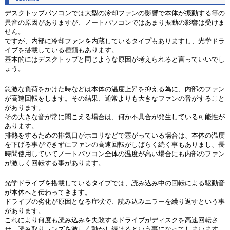
デスクトップパソコンでは大型の冷却ファンの影響で本体が振動する等の
異音の原因がありますが、ノートパソコンではあまり振動の影響は受けま
せん。
ですが、内部に冷却ファンを内蔵しているタイプもありますし、光学ドラ
イブを搭載している種類もあります。
基本的にはデスクトップと同じような原因が考えられると言っていいでし
ょう。
急激な負荷をかけた時などは本体の温度上昇を抑える為に、内部のファン
が高速回転をします。その結果、通常よりも大きなファンの音がすること
があります。
その大きな音が常に聞こえる場合は、何か不具合が発生している可能性が
あります。
排熱をするための排気口がホコリなどで塞がっている場合は、本体の温度
を下げる事ができずにファンの高速回転がしばらく続く事もありまし、長
時間使用していてノートパソコン全体の温度が高い場合にも内部のファン
が激しく回転する事があります。
光学ドライブを搭載しているタイプでは、読み込み中の回転による駆動音
が本体へと伝わってきます。
ドライブの劣化が原因となる症状で、読み込みエラーを繰り返すという事
があります。
これにより何度も読み込みを失敗するドライブがディスクを高速回転さ
せ、読み取りレンズを激しく動かし続けるという事になってしまいます。