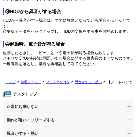
③HDDから異音がする場合
HDDから異音がする場合は、すでに故障となっている場合がほとんどで
す。
必要なデータをバックアップし、HDDの交換をする事をお勧めします。
④起動時、電子音が鳴る場合
起動したときに、「ピー」という電子音が鳴る場合もあります。
メモリやCPUの接続に問題がある場合に発する警告音のようなものです。
一度電源を落とし、接続を再確認してみてください。
トップ
修理メニュー
ノートパソコン
異音がする・熱い
【ノートパソコン
デスクトップ
正常に起動しない
【デスクトップPC】電源を押しても反応がない
動作が遅い・フリーズする
【デスクトップPC】電源を入れても何も表示されない
【デスクトップPC】操作中の動作が遅い
異音がする・熱い