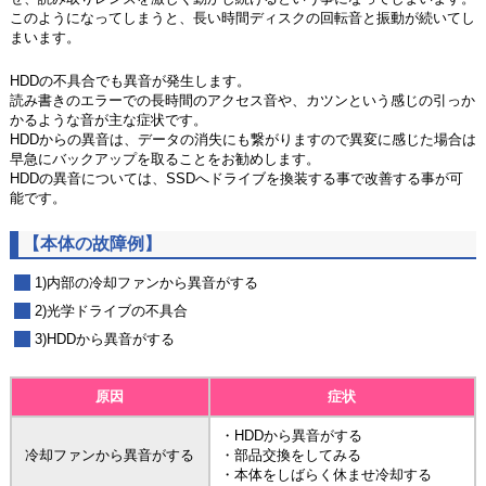
このようになってしまうと、長い時間ディスクの回転音と振動が続いてし
まいます。
HDDの不具合でも異音が発生します。
読み書きのエラーでの長時間のアクセス音や、カツンという感じの引っか
かるような音が主な症状です。
HDDからの異音は、データの消失にも繋がりますので異変に感じた場合は
早急にバックアップを取ることをお勧めします。
HDDの異音については、SSDへドライブを換装する事で改善する事が可
能です。
【本体の故障例】
1)内部の冷却ファンから異音がする
2)光学ドライブの不具合
3)HDDから異音がする
原因
症状
・HDDから異音がする
冷却ファンから異音がする
・部品交換をしてみる
・本体をしばらく休ませ冷却する