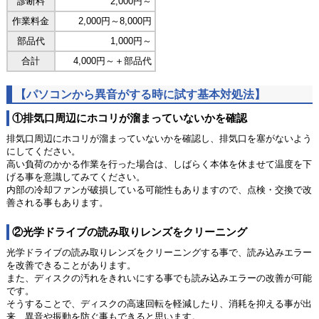
診断料
2,000円～
作業料金
2,000円～8,000円
部品代
1,000円～
合計
4,000円～＋部品代
【パソコンから異音がする時に試す基本対処法】
①排気口周辺にホコリが溜まっていないかを確認
排気口周辺にホコリが溜まっていないかを確認し、排気口を塞がないよう
にしてください。
高い負荷のかかる作業を行った場合は、しばらく本体を休ませて温度を下
げる事を意識してみてください。
内部の冷却ファンが破損している可能性もありますので、点検・交換で改
善される事もあります。
②光学ドライブの読み取りレンズをクリーニング
光学ドライブの読み取りレンズをクリーニングする事で、読み込みエラー
を改善できることがあります。
また、ディスクの汚れをきれいにする事でも読み込みエラーの改善が可能
です。
そうすることで、ディスクの高速回転を軽減したり、消耗を抑える事が出
来、異音や振動を防ぐ事もできると思います。