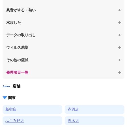
【macbook】チラつき・色彩異常(線や帯状のノイズが入る、色がお
【macbook】電源は入るが画面は真っ暗で何も表示されない
【ノートパソコン】SSD換装
かしい、チラつく等)
異音がする・熱い
【macbook】デスクトップ画面に行かない
【ノートパソコン】OS再インストール
【macbook】症状が選択肢にない、よく分からない
【macbook】パソコンから異音がする
水没した
【macbook】症状が選択肢にない、よく分からない
【macbook】パソコン自体が熱かったり、熱風が出ている
【macbook】水没してパソコンが動かない
データの取り出し
【macbook】症状が選択肢にない、よく分からない
【macbook】起動しないパソコンのデータを復旧
ウィルス感染
【macbook】ログインできないパソコンのデータを復旧
【macbook】特定のプログラムを削除したい
その他の症状
【macbook】症状が選択肢にない、よく分からない
【macbook】症状が選択肢にない、よく分からない
修理項目一覧
店舗
Store
関東
新宿店
赤羽店
ふじみ野店
志木店