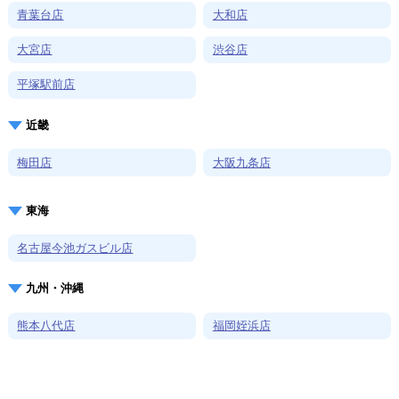
青葉台店
大和店
大宮店
渋谷店
平塚駅前店
近畿
梅田店
大阪九条店
東海
名古屋今池ガスビル店
九州・沖縄
熊本八代店
福岡姪浜店