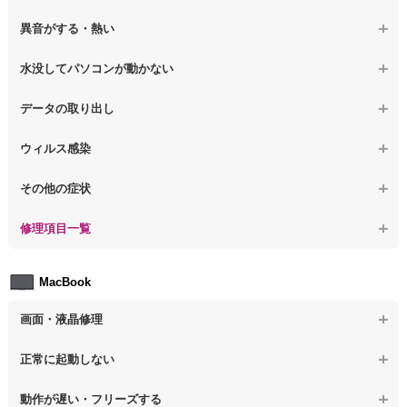
【ノートパソコン】チラつき・色彩異常
【ノートパソコン】電源を押しても何も表示されない
【ノートパソコン】操作中の動作が重い
異音がする・熱い
【ノートパソコン】その他の液晶不具合
【ノートパソコン】電源を入れた後、画面が固まる
【ノートパソコン】操作中にフリーズする
【ノートパソコン】パソコンから異音がする
水没してパソコンが動かない
【ノートパソコン】起動した後再起動を繰り返す
【ノートパソコン】動作が遅いその他の問題
【ノートパソコン】パソコン本体が熱い
【ノートパソコン】水没してパソコンが動かない
データの取り出し
【ノートパソコン】修復モードから復旧できない
【ノートパソコン】異音や熱に関するその他の問題
【ノートパソコン】起動しないPCのデータを復旧
ウィルス感染
【ノートパソコン】その他の起動しない問題
【ノートパソコン】ログインできないPCのデータ復旧
【ノートパソコン】特定のプログラムを削除したい
その他の症状
【ノートパソコン】誤って削除したデータを復旧
【ノートパソコン】ウィルスにより正常動作しない
【ノートパソコン】事例紹介
修理項目一覧
【ノートパソコン】データ取り出しのその他の問題
【ノートパソコン】セキュリティ対策をしてほしい
【ノートパソコン】HDD交換
MacBook
【ノートパソコン】ウィルス感染のその他の問題
【ノートパソコン】キーボード修理
画面・液晶修理
【ノートパソコン】電源故障
【macbook】画面の割れ・破損
正常に起動しない
【ノートパソコン】液晶ディスプレイ交換
【macbook】画面に何も表示されない
【macbook】電源ボタンを押しても反応が無い
【ノートパソコン】マザーボード修理
動作が遅い・フリーズする