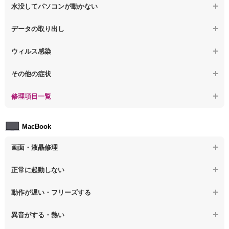
【ノートパソコン】パソコンから異音がする
水没してパソコンが動かない
【ノートパソコン】起動した後再起動を繰り返す
【ノートパソコン】動作が遅いその他の問題
【ノートパソコン】パソコン本体が熱い
【ノートパソコン】水没してパソコンが動かない
データの取り出し
【ノートパソコン】修復モードから復旧できない
【ノートパソコン】異音や熱に関するその他の問題
【ノートパソコン】起動しないPCのデータを復旧
ウィルス感染
【ノートパソコン】その他の起動しない問題
【ノートパソコン】ログインできないPCのデータ復旧
【ノートパソコン】特定のプログラムを削除したい
その他の症状
【ノートパソコン】誤って削除したデータを復旧
【ノートパソコン】ウィルスにより正常動作しない
【ノートパソコン】事例紹介
修理項目一覧
【ノートパソコン】データ取り出しのその他の問題
【ノートパソコン】セキュリティ対策をしてほしい
【ノートパソコン】HDD交換
MacBook
【ノートパソコン】ウィルス感染のその他の問題
【ノートパソコン】キーボード修理
画面・液晶修理
【ノートパソコン】電源故障
【macbook】画面の割れ・破損
正常に起動しない
【ノートパソコン】液晶ディスプレイ交換
【macbook】画面に何も表示されない
【macbook】電源ボタンを押しても反応が無い
【ノートパソコン】マザーボード修理
動作が遅い・フリーズする
【macbook】チラつき・色彩異常(線や帯状のノイズが入る、色がお
【macbook】電源は入るが画面は真っ暗で何も表示されない
【ノートパソコン】SSD換装
かしい、チラつく等)
異音がする・熱い
【macbook】デスクトップ画面に行かない
【ノートパソコン】OS再インストール