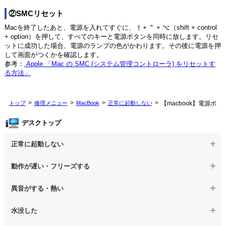
②SMCリセット
Macを終了したあと、電源を入れてすぐに、 ⇧ + ⌃ + ⌥（shift + control
+ option）を押して、すべてのキーと電源ボタンを同時に放します。リセ
ットに成功した場合、電源のランプの色がかわります。その後に電源を押
して画面がつくかを確認します。
参考：
Apple 「Mac の SMC (システム管理コントローラ) をリセットす
る方法」
トップ
修理メニュー
MacBook
正常に起動しない
【macbook】電源ボ
デスクトップ
正常に起動しない
【デスクトップPC】電源を押しても反応がない
動作が遅い・フリーズする
【デスクトップPC】電源を入れても何も表示されない
【デスクトップPC】操作中の動作が遅い
異音がする・熱い
【デスクトップPC】電源を入れた後、画面が固まる
【デスクトップPC】操作中にフリーズする
【デスクトップPC】パソコンから異音がする
水没した
【パソコン】PCを起動すると再起動を繰り返す
【デスクトップPC】動作が遅いその他の問題
【デスクトップPC】パソコン本体が熱い