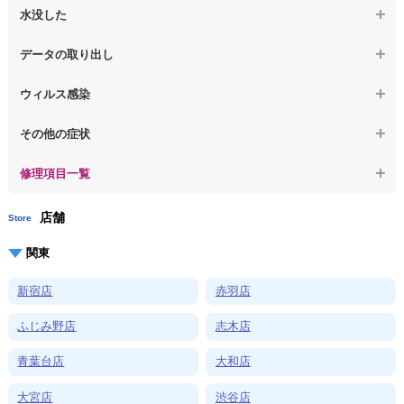
【macbook】症状が選択肢にない、よく分からない
【macbook】パソコンから異音がする
水没した
【macbook】症状が選択肢にない、よく分からない
【macbook】パソコン自体が熱かったり、熱風が出ている
【macbook】水没してパソコンが動かない
データの取り出し
【macbook】症状が選択肢にない、よく分からない
【macbook】起動しないパソコンのデータを復旧
ウィルス感染
【macbook】ログインできないパソコンのデータを復旧
【macbook】特定のプログラムを削除したい
その他の症状
【macbook】症状が選択肢にない、よく分からない
【macbook】症状が選択肢にない、よく分からない
修理項目一覧
店舗
Store
関東
新宿店
赤羽店
ふじみ野店
志木店
青葉台店
大和店
大宮店
渋谷店