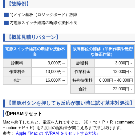
【故障例】
1)メイン基板（ロジックボード）故障
2)電源スイッチ経路の断線や接触不良
【概算見積りパターン】
電源スイッチ経路の断線や接触不
故障部位の補修（半田作業や緻密
良
な修正作業）
診断料
3,000円～
診断料
3,000円～
作業料金
13,000円～
作業料金
13,000円～
合計
16,000円～
特殊技術料
6,000円～40,000円
合計
22,000円～
【電源ボタンを押しても反応が無い時に試す基本対処法】
①PRAMリセット
Macを終了したあと、電源を入れてすぐに、 ⌘ + ⌥ + P + R（command
+ option + P + R）を2 度目の起動音が聞こえるまで押し続けます。
参考：
Apple「Mac の NVRAM をリセットする方法」