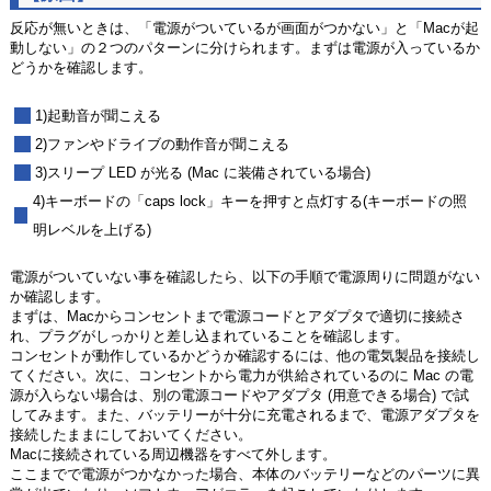
反応が無いときは、「電源がついているが画面がつかない」と「Macが起
動しない」の２つのパターンに分けられます。まずは電源が入っているか
どうかを確認します。
1)起動音が聞こえる
2)ファンやドライブの動作音が聞こえる
3)スリープ LED が光る (Mac に装備されている場合)
4)キーボードの「caps lock」キーを押すと点灯する(キーボードの照
明レベルを上げる)
電源がついていない事を確認したら、以下の手順で電源周りに問題がない
か確認します。
まずは、Macからコンセントまで電源コードとアダプタで適切に接続さ
れ、プラグがしっかりと差し込まれていることを確認します。
コンセントが動作しているかどうか確認するには、他の電気製品を接続し
てください。次に、コンセントから電力が供給されているのに Mac の電
源が入らない場合は、別の電源コードやアダプタ (用意できる場合) で試
してみます。また、バッテリーが十分に充電されるまで、電源アダプタを
接続したままにしておいてください。
Macに接続されている周辺機器をすべて外します。
ここまでで電源がつかなかった場合、本体のバッテリーなどのパーツに異