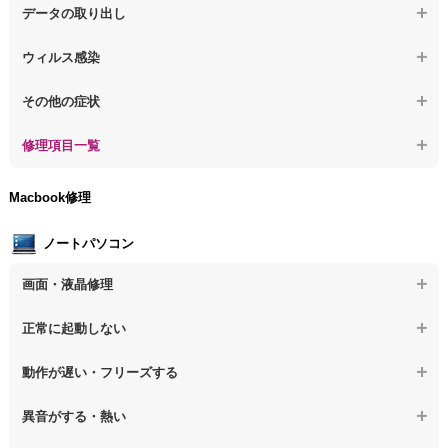
【デスクトップPC】水没してパソコンが動かない
データの取り出し
【デスクトップPC】修復モードから復旧できない
【デスクトップPC】異音や熱に関するその他の問題
【デスクトップPC】起動しないPCのデータを復旧
ウィルス感染
【デスクトップPC】その他の起動しない問題
【デスクトップPC】ログインできないPCのデータ復旧
【デスクトップPC】特定のプログラムを削除したい
その他の症状
【デスクトップPC】誤って削除したデータを復旧
【デスクトップPC】ウィルスにより正常動作しない
【デスクトップPC】事例紹介
修理項目一覧
【デスクトップPC】データ取り出しのその他の問題
【デスクトップPC】セキュリティ対策をしてほしい
【デスクトップPC】HDD交換
Macbook修理
【デスクトップPC】ウィルス感染のその他の問題
【デスクトップPC】キーボード交換
ノートパソコン
【デスクトップPC】電源故障
画面・液晶修理
【デスクトップPC】液晶ディスプレイ交換
【ノートパソコン】画面の割れ・破損
正常に起動しない
【デスクトップPC】マザーボード交換
【ノートパソコン】表示不良
【デスクトップPC】OS再インストール
【ノートパソコン】電源を押しても反応がない
動作が遅い・フリーズする
【ノートパソコン】チラつき・色彩異常
【ノートパソコン】電源を押しても何も表示されない
【ノートパソコン】操作中の動作が重い
異音がする・熱い
【ノートパソコン】その他の液晶不具合
【ノートパソコン】電源を入れた後、画面が固まる
【ノートパソコン】操作中にフリーズする