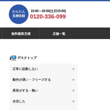
10:00～20:00(土日19:00)
かんたん
0120-336-099
見積依頼
無料概算見積
店舗一覧
デスクトップ
正常に起動しない
【デスクトップPC】電源を押しても反応が
動作が遅い・フリーズする
ない
【デスクトップPC】操作中の動作が遅い
異音がする・熱い
【デスクトップPC】電源を入れても何も表
示されない
【デスクトップPC】操作中にフリーズする
【デスクトップPC】パソコンから異音がす
水没した
る
【デスクトップPC】電源を入れた後、画面
【デスクトップPC】動作が遅いその他の問