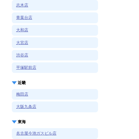
志木店
青葉台店
大和店
大宮店
渋谷店
平塚駅前店
近畿
梅田店
大阪九条店
東海
名古屋今池ガスビル店