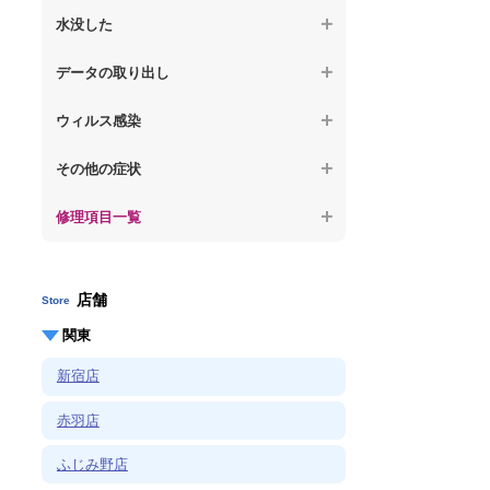
何も表示されない
【macbook】パソコンから異音がする
水没した
【macbook】症状が選択肢にない、よく分
【macbook】デスクトップ画面に行かない
からない
【macbook】パソコン自体が熱かったり、
【macbook】水没してパソコンが動かない
データの取り出し
熱風が出ている
【macbook】症状が選択肢にない、よく分
からない
【macbook】起動しないパソコンのデータ
【macbook】症状が選択肢にない、よく分
ウィルス感染
を復旧
からない
【macbook】特定のプログラムを削除した
その他の症状
【macbook】ログインできないパソコンの
い
データを復旧
修理項目一覧
【macbook】症状が選択肢にない、よく分
【macbook】症状が選択肢にない、よく分
からない
からない
店舗
Store
関東
新宿店
赤羽店
ふじみ野店