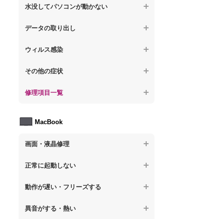
【ノートパソコン】パソコンから異音がす
水没してパソコンが動かない
る
【ノートパソコン】電源を入れた後、画面
【ノートパソコン】動作が遅いその他の問
が固まる
【ノートパソコン】水没してパソコンが動
題
データの取り出し
【ノートパソコン】パソコン本体が熱い
かない
【ノートパソコン】起動した後再起動を繰
【ノートパソコン】起動しないPCのデータ
【ノートパソコン】異音や熱に関するその
ウィルス感染
り返す
を復旧
他の問題
【ノートパソコン】特定のプログラムを削
【ノートパソコン】修復モードから復旧で
その他の症状
【ノートパソコン】ログインできないPCの
除したい
きない
データ復旧
【ノートパソコン】事例紹介
修理項目一覧
【ノートパソコン】ウィルスにより正常動
【ノートパソコン】その他の起動しない問
【ノートパソコン】誤って削除したデータ
作しない
題
を復旧
【ノートパソコン】HDD交換
MacBook
【ノートパソコン】セキュリティ対策をし
【ノートパソコン】データ取り出しのその
【ノートパソコン】キーボード修理
てほしい
他の問題
画面・液晶修理
【ノートパソコン】電源故障
【ノートパソコン】ウィルス感染のその他
の問題
【macbook】画面の割れ・破損
【ノートパソコン】液晶ディスプレイ交換
正常に起動しない
【macbook】画面に何も表示されない
【ノートパソコン】マザーボード修理
【macbook】電源ボタンを押しても反応が
動作が遅い・フリーズする
無い
【macbook】チラつき・色彩異常(線や帯状
【ノートパソコン】SSD換装
のノイズが入る、色がおかしい、チラつく
異音がする・熱い
【macbook】電源は入るが画面は真っ暗で
等)
【ノートパソコン】OS再インストール