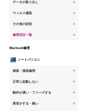
が固まる
【デスクトップPC】水没してパソコンが動
題
データの取り出し
【デスクトップPC】パソコン本体が熱い
かない
【パソコン】PCを起動すると再起動を繰り
【デスクトップPC】起動しないPCのデー
【デスクトップPC】異音や熱に関するその
ウィルス感染
返す
タを復旧
他の問題
【デスクトップPC】特定のプログラムを削
【デスクトップPC】修復モードから復旧で
その他の症状
【デスクトップPC】ログインできないPC
除したい
きない
のデータ復旧
【デスクトップPC】事例紹介
修理項目一覧
【デスクトップPC】ウィルスにより正常動
【デスクトップPC】その他の起動しない問
【デスクトップPC】誤って削除したデータ
作しない
題
を復旧
【デスクトップPC】HDD交換
Macbook修理
【デスクトップPC】セキュリティ対策をし
【デスクトップPC】データ取り出しのその
【デスクトップPC】キーボード交換
てほしい
他の問題
ノートパソコン
【デスクトップPC】電源故障
【デスクトップPC】ウィルス感染のその他
の問題
画面・液晶修理
【デスクトップPC】液晶ディスプレイ交換
【ノートパソコン】画面の割れ・破損
【デスクトップPC】マザーボード交換
正常に起動しない
【ノートパソコン】表示不良
【デスクトップPC】OS再インストール
【ノートパソコン】電源を押しても反応が
動作が遅い・フリーズする
ない
【ノートパソコン】チラつき・色彩異常
【ノートパソコン】操作中の動作が重い
異音がする・熱い
【ノートパソコン】電源を押しても何も表
【ノートパソコン】その他の液晶不具合
示されない
【ノートパソコン】操作中にフリーズする