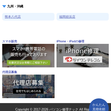
九州・沖縄
熊本八代店
福岡姪浜店
スマホ販売
iPhone・iPadの修理
代理店募集
かんたん
見積依頼
Copyright © 2017-2026 パソコン修理テック All Rights Reserved