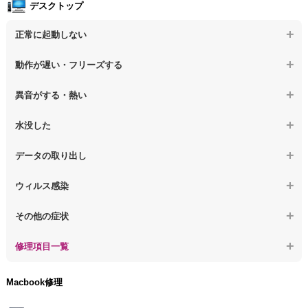
デスクトップ
正常に起動しない
【デスクトップPC】電源を押しても反応がない
動作が遅い・フリーズする
【デスクトップPC】電源を入れても何も表示されない
【デスクトップPC】操作中の動作が遅い
異音がする・熱い
【デスクトップPC】電源を入れた後、画面が固まる
【デスクトップPC】操作中にフリーズする
【デスクトップPC】パソコンから異音がする
水没した
【パソコン】PCを起動すると再起動を繰り返す
【デスクトップPC】動作が遅いその他の問題
【デスクトップPC】パソコン本体が熱い
【デスクトップPC】水没してパソコンが動かない
データの取り出し
【デスクトップPC】修復モードから復旧できない
【デスクトップPC】異音や熱に関するその他の問題
【デスクトップPC】起動しないPCのデータを復旧
ウィルス感染
【デスクトップPC】その他の起動しない問題
【デスクトップPC】ログインできないPCのデータ復旧
【デスクトップPC】特定のプログラムを削除したい
その他の症状
【デスクトップPC】誤って削除したデータを復旧
【デスクトップPC】ウィルスにより正常動作しない
【デスクトップPC】事例紹介
修理項目一覧
【デスクトップPC】データ取り出しのその他の問題
【デスクトップPC】セキュリティ対策をしてほしい
【デスクトップPC】HDD交換
Macbook修理
【デスクトップPC】ウィルス感染のその他の問題
【デスクトップPC】キーボード交換