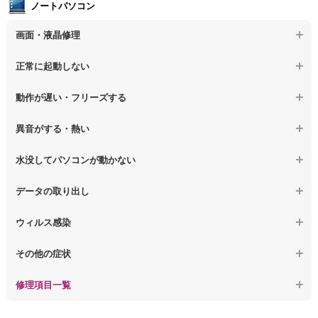
ノートパソコン
【デスクトップPC】電源故障
画面・液晶修理
【デスクトップPC】液晶ディスプレイ交換
【ノートパソコン】画面の割れ・破損
正常に起動しない
【デスクトップPC】マザーボード交換
【ノートパソコン】表示不良
【デスクトップPC】OS再インストール
【ノートパソコン】電源を押しても反応がない
動作が遅い・フリーズする
【ノートパソコン】チラつき・色彩異常
【ノートパソコン】電源を押しても何も表示されない
【ノートパソコン】操作中の動作が重い
異音がする・熱い
【ノートパソコン】その他の液晶不具合
【ノートパソコン】電源を入れた後、画面が固まる
【ノートパソコン】操作中にフリーズする
【ノートパソコン】パソコンから異音がする
水没してパソコンが動かない
【ノートパソコン】起動した後再起動を繰り返す
【ノートパソコン】動作が遅いその他の問題
【ノートパソコン】パソコン本体が熱い
【ノートパソコン】水没してパソコンが動かない
データの取り出し
【ノートパソコン】修復モードから復旧できない
【ノートパソコン】異音や熱に関するその他の問題
【ノートパソコン】起動しないPCのデータを復旧
ウィルス感染
【ノートパソコン】その他の起動しない問題
【ノートパソコン】ログインできないPCのデータ復旧
【ノートパソコン】特定のプログラムを削除したい
その他の症状
【ノートパソコン】誤って削除したデータを復旧
【ノートパソコン】ウィルスにより正常動作しない
【ノートパソコン】事例紹介
修理項目一覧
【ノートパソコン】データ取り出しのその他の問題
【ノートパソコン】セキュリティ対策をしてほしい
【ノートパソコン】HDD交換