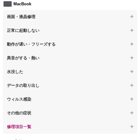
MacBook
【ノートパソコン】ウィルス感染のその他の問題
【ノートパソコン】キーボード修理
画面・液晶修理
【ノートパソコン】電源故障
【macbook】画面の割れ・破損
正常に起動しない
【ノートパソコン】液晶ディスプレイ交換
【macbook】画面に何も表示されない
【macbook】電源ボタンを押しても反応が無い
【ノートパソコン】マザーボード修理
動作が遅い・フリーズする
【macbook】チラつき・色彩異常(線や帯状のノイズが入る、色がお
【macbook】電源は入るが画面は真っ暗で何も表示されない
【ノートパソコン】SSD換装
かしい、チラつく等)
異音がする・熱い
【macbook】デスクトップ画面に行かない
【ノートパソコン】OS再インストール
【macbook】症状が選択肢にない、よく分からない
【macbook】パソコンから異音がする
水没した
【macbook】症状が選択肢にない、よく分からない
【macbook】パソコン自体が熱かったり、熱風が出ている
【macbook】水没してパソコンが動かない
データの取り出し
【macbook】症状が選択肢にない、よく分からない
【macbook】起動しないパソコンのデータを復旧
ウィルス感染
【macbook】ログインできないパソコンのデータを復旧
【macbook】特定のプログラムを削除したい
その他の症状
【macbook】症状が選択肢にない、よく分からない
【macbook】症状が選択肢にない、よく分からない
修理項目一覧