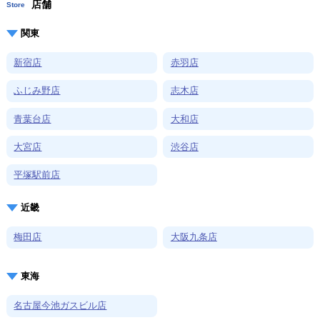
店舗
Store
関東
新宿店
赤羽店
ふじみ野店
志木店
青葉台店
大和店
大宮店
渋谷店
平塚駅前店
近畿
梅田店
大阪九条店
東海
名古屋今池ガスビル店