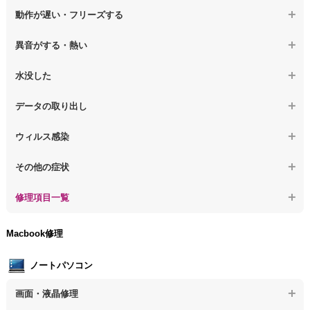
【デスクトップPC】電源を押しても反応がない
動作が遅い・フリーズする
【デスクトップPC】電源を入れても何も表示されない
【デスクトップPC】操作中の動作が遅い
異音がする・熱い
【デスクトップPC】電源を入れた後、画面が固まる
【デスクトップPC】操作中にフリーズする
【デスクトップPC】パソコンから異音がする
水没した
【パソコン】PCを起動すると再起動を繰り返す
【デスクトップPC】動作が遅いその他の問題
【デスクトップPC】パソコン本体が熱い
【デスクトップPC】水没してパソコンが動かない
データの取り出し
【デスクトップPC】修復モードから復旧できない
【デスクトップPC】異音や熱に関するその他の問題
【デスクトップPC】起動しないPCのデータを復旧
ウィルス感染
【デスクトップPC】その他の起動しない問題
【デスクトップPC】ログインできないPCのデータ復旧
【デスクトップPC】特定のプログラムを削除したい
その他の症状
【デスクトップPC】誤って削除したデータを復旧
【デスクトップPC】ウィルスにより正常動作しない
【デスクトップPC】事例紹介
修理項目一覧
【デスクトップPC】データ取り出しのその他の問題
【デスクトップPC】セキュリティ対策をしてほしい
【デスクトップPC】HDD交換
Macbook修理
【デスクトップPC】ウィルス感染のその他の問題
【デスクトップPC】キーボード交換
ノートパソコン
【デスクトップPC】電源故障
画面・液晶修理
【デスクトップPC】液晶ディスプレイ交換