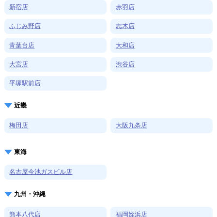
新宿店
赤羽店
ふじみ野店
志木店
青葉台店
大和店
大宮店
渋谷店
平塚駅前店
近畿
梅田店
大阪九条店
東海
名古屋今池ガスビル店
九州・沖縄
熊本八代店
福岡姪浜店