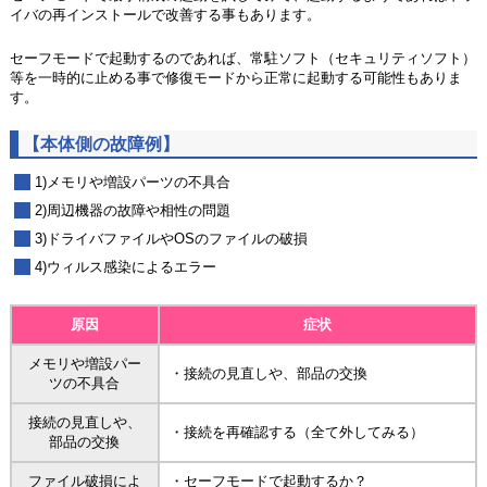
イバの再インストールで改善する事もあります。
セーフモードで起動するのであれば、常駐ソフト（セキュリティソフト）
等を一時的に止める事で修復モードから正常に起動する可能性もありま
す。
【本体側の故障例】
1)メモリや増設パーツの不具合
2)周辺機器の故障や相性の問題
3)ドライバファイルやOSのファイルの破損
4)ウィルス感染によるエラー
原因
症状
メモリや増設パー
・接続の見直しや、部品の交換
ツの不具合
接続の見直しや、
・接続を再確認する（全て外してみる）
部品の交換
ファイル破損によ
・セーフモードで起動するか？