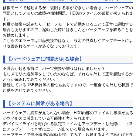
修復モードで起動するが、復旧する事ができない場合は、ハードウェアの
問題としてメモリの故障や相性問題、HDDのファイルの破損が考えられま
す。
何度か修復を試みたり、セーフモードで起動させることで正常に起動する
場合もありますので、起動した時にはきちんとバックアップを取ることを
お勧めします。
こちらのエラーでは部品交換ではなく、設定の見直しやアップデートによ
り改善されるケースが多くなっております。
【ハードウェアに問題がある場合】
不具合が起きる前に、パーツ交換や増設は行いましたか？
もしメモリの追加等をしていたのならば、それらを外して正常起動するか
どうか確認してみてください。
接続しているUSB機器等の相性もありますので、一度全てを外した状態で
起動をさせてみてください。
【システムに異常がある場合】
ハードウェアに異常が見られない場合、HDD内部のファイルに破損がある
かウィルスに感染している可能性も考えられます。
デバイスドライバと呼ばれる設定ファイルをアップデートした際に、正常
にアップデートできずにエラーが出ている場合もあります。
セーフモードで最小構成の起動を試してみて、起動するようであればドラ