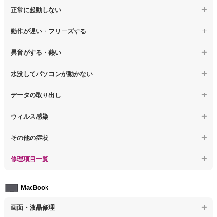
【ノートパソコン】画面の割れ・破損
正常に起動しない
【デスクトップPC】マザーボード交換
【ノートパソコン】表示不良
【デスクトップPC】OS再インストール
【ノートパソコン】電源を押しても反応がない
動作が遅い・フリーズする
【ノートパソコン】チラつき・色彩異常
【ノートパソコン】電源を押しても何も表示されない
【ノートパソコン】操作中の動作が重い
異音がする・熱い
【ノートパソコン】その他の液晶不具合
【ノートパソコン】電源を入れた後、画面が固まる
【ノートパソコン】操作中にフリーズする
【ノートパソコン】パソコンから異音がする
水没してパソコンが動かない
【ノートパソコン】起動した後再起動を繰り返す
【ノートパソコン】動作が遅いその他の問題
【ノートパソコン】パソコン本体が熱い
【ノートパソコン】水没してパソコンが動かない
データの取り出し
【ノートパソコン】修復モードから復旧できない
【ノートパソコン】異音や熱に関するその他の問題
【ノートパソコン】起動しないPCのデータを復旧
ウィルス感染
【ノートパソコン】その他の起動しない問題
【ノートパソコン】ログインできないPCのデータ復旧
【ノートパソコン】特定のプログラムを削除したい
その他の症状
【ノートパソコン】誤って削除したデータを復旧
【ノートパソコン】ウィルスにより正常動作しない
【ノートパソコン】事例紹介
修理項目一覧
【ノートパソコン】データ取り出しのその他の問題
【ノートパソコン】セキュリティ対策をしてほしい
【ノートパソコン】HDD交換
MacBook
【ノートパソコン】ウィルス感染のその他の問題
【ノートパソコン】キーボード修理
画面・液晶修理
【ノートパソコン】電源故障