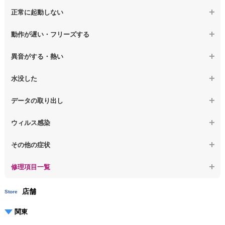
【macbook】画面の割れ・破損
正常に起動しない
【ノートパソコン】液晶ディスプレイ交換
【macbook】画面に何も表示されない
【macbook】電源ボタンを押しても反応が無い
【ノートパソコン】マザーボード修理
動作が遅い・フリーズする
【macbook】チラつき・色彩異常(線や帯状のノイズが入る、色がお
【macbook】電源は入るが画面は真っ暗で何も表示されない
【ノートパソコン】SSD換装
かしい、チラつく等)
異音がする・熱い
【macbook】デスクトップ画面に行かない
【ノートパソコン】OS再インストール
【macbook】症状が選択肢にない、よく分からない
【macbook】パソコンから異音がする
水没した
【macbook】症状が選択肢にない、よく分からない
【macbook】パソコン自体が熱かったり、熱風が出ている
【macbook】水没してパソコンが動かない
データの取り出し
【macbook】症状が選択肢にない、よく分からない
【macbook】起動しないパソコンのデータを復旧
ウィルス感染
【macbook】ログインできないパソコンのデータを復旧
【macbook】特定のプログラムを削除したい
その他の症状
【macbook】症状が選択肢にない、よく分からない
【macbook】症状が選択肢にない、よく分からない
修理項目一覧
店舗
Store
関東