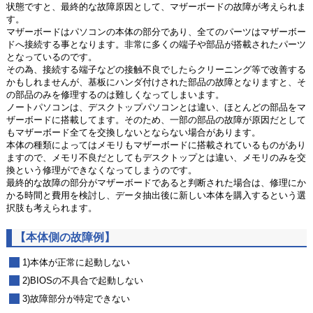
状態ですと、最終的な故障原因として、マザーボードの故障が考えられま
す。
マザーボードはパソコンの本体の部分であり、全てのパーツはマザーボー
ドへ接続する事となります。非常に多くの端子や部品が搭載されたパーツ
となっているのです。
その為、接続する端子などの接触不良でしたらクリーニング等で改善する
かもしれませんが、基板にハンダ付けされた部品の故障となりますと、そ
の部品のみを修理するのは難しくなってしまいます。
ノートパソコンは、デスクトップパソコンとは違い、ほとんどの部品をマ
ザーボードに搭載してます。そのため、一部の部品の故障が原因だとして
もマザーボード全てを交換しないとならない場合があります。
本体の種類によってはメモリもマザーボードに搭載されているものがあり
ますので、メモリ不良だとしてもデスクトップとは違い、メモリのみを交
換という修理ができなくなってしまうのです。
最終的な故障の部分がマザーボードであると判断された場合は、修理にか
かる時間と費用を検討し、データ抽出後に新しい本体を購入するという選
択肢も考えられます。
【本体側の故障例】
1)本体が正常に起動しない
2)BIOSの不具合で起動しない
3)故障部分が特定できない