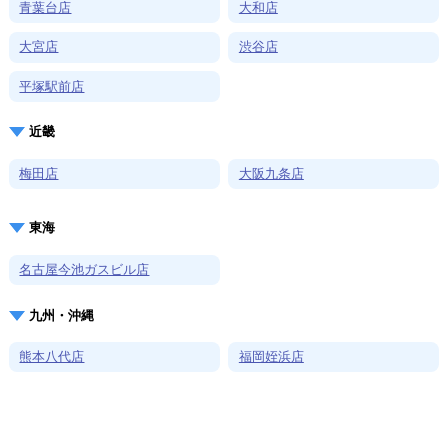
青葉台店
大和店
大宮店
渋谷店
平塚駅前店
近畿
梅田店
大阪九条店
東海
名古屋今池ガスビル店
九州・沖縄
熊本八代店
福岡姪浜店