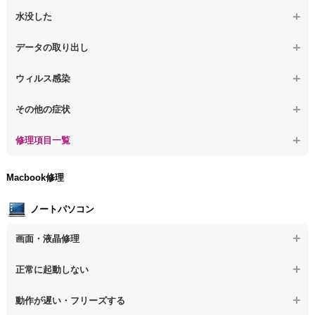
【デスクトップPC】電源を入れた後、画面が固まる
【デスクトップPC】操作中にフリーズする
【デスクトップPC】パソコンから異音がする
水没した
【パソコン】PCを起動すると再起動を繰り返す
【デスクトップPC】動作が遅いその他の問題
【デスクトップPC】パソコン本体が熱い
【デスクトップPC】水没してパソコンが動かない
データの取り出し
【デスクトップPC】修復モードから復旧できない
【デスクトップPC】異音や熱に関するその他の問題
【デスクトップPC】起動しないPCのデータを復旧
ウィルス感染
【デスクトップPC】その他の起動しない問題
【デスクトップPC】ログインできないPCのデータ復旧
【デスクトップPC】特定のプログラムを削除したい
その他の症状
【デスクトップPC】誤って削除したデータを復旧
【デスクトップPC】ウィルスにより正常動作しない
【デスクトップPC】事例紹介
修理項目一覧
【デスクトップPC】データ取り出しのその他の問題
【デスクトップPC】セキュリティ対策をしてほしい
【デスクトップPC】HDD交換
Macbook修理
【デスクトップPC】ウィルス感染のその他の問題
【デスクトップPC】キーボード交換
ノートパソコン
【デスクトップPC】電源故障
画面・液晶修理
【デスクトップPC】液晶ディスプレイ交換
【ノートパソコン】画面の割れ・破損
正常に起動しない
【デスクトップPC】マザーボード交換
【ノートパソコン】表示不良
【デスクトップPC】OS再インストール
【ノートパソコン】電源を押しても反応がない
動作が遅い・フリーズする