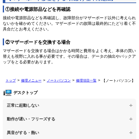
①接続や電源部品などを再確認
接続や電源部品などを再確認し、故障部分がマザーボード以外に考えられ
ないかを確かめてください。マザーボードの故障は最終的にたどり着く不
具合だとお考えください。
②マザーボードを交換する場合
マザーボードを交換する場合はかかる時間と費用をよく考え、本体の買い
替えも視野に入れる事が必要です。その場合は、データの抽出やバックア
ップをとる必要があります。
トップ
修理メニュー
ノートパソコン
修理項目一覧
【ノートパソコン】マ
デスクトップ
正常に起動しない
【デスクトップPC】電源を押しても反応がない
動作が遅い・フリーズする
【デスクトップPC】電源を入れても何も表示されない
【デスクトップPC】操作中の動作が遅い
異音がする・熱い