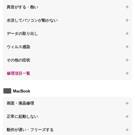
【ノートパソコン】チラつき・色彩異常
【ノートパソコン】電源を押しても何も表示されない
【ノートパソコン】操作中の動作が重い
異音がする・熱い
【ノートパソコン】その他の液晶不具合
【ノートパソコン】電源を入れた後、画面が固まる
【ノートパソコン】操作中にフリーズする
【ノートパソコン】パソコンから異音がする
水没してパソコンが動かない
【ノートパソコン】起動した後再起動を繰り返す
【ノートパソコン】動作が遅いその他の問題
【ノートパソコン】パソコン本体が熱い
【ノートパソコン】水没してパソコンが動かない
データの取り出し
【ノートパソコン】修復モードから復旧できない
【ノートパソコン】異音や熱に関するその他の問題
【ノートパソコン】起動しないPCのデータを復旧
ウィルス感染
【ノートパソコン】その他の起動しない問題
【ノートパソコン】ログインできないPCのデータ復旧
【ノートパソコン】特定のプログラムを削除したい
その他の症状
【ノートパソコン】誤って削除したデータを復旧
【ノートパソコン】ウィルスにより正常動作しない
【ノートパソコン】事例紹介
修理項目一覧
【ノートパソコン】データ取り出しのその他の問題
【ノートパソコン】セキュリティ対策をしてほしい
【ノートパソコン】HDD交換
MacBook
【ノートパソコン】ウィルス感染のその他の問題
【ノートパソコン】キーボード修理
画面・液晶修理
【ノートパソコン】電源故障
【macbook】画面の割れ・破損
正常に起動しない
【ノートパソコン】液晶ディスプレイ交換
【macbook】画面に何も表示されない
【macbook】電源ボタンを押しても反応が無い
【ノートパソコン】マザーボード修理
動作が遅い・フリーズする