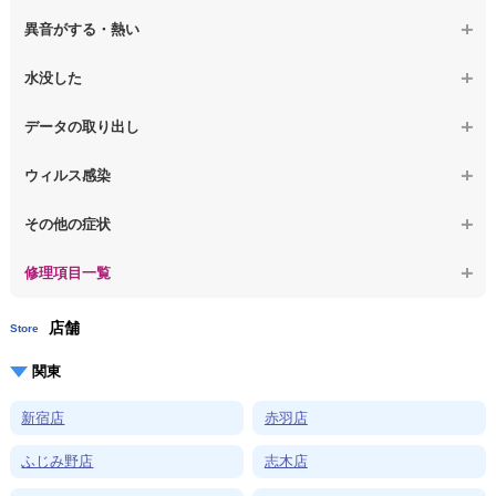
【macbook】チラつき・色彩異常(線や帯状のノイズが入る、色がお
【macbook】電源は入るが画面は真っ暗で何も表示されない
【ノートパソコン】SSD換装
かしい、チラつく等)
異音がする・熱い
【macbook】デスクトップ画面に行かない
【ノートパソコン】OS再インストール
【macbook】症状が選択肢にない、よく分からない
【macbook】パソコンから異音がする
水没した
【macbook】症状が選択肢にない、よく分からない
【macbook】パソコン自体が熱かったり、熱風が出ている
【macbook】水没してパソコンが動かない
データの取り出し
【macbook】症状が選択肢にない、よく分からない
【macbook】起動しないパソコンのデータを復旧
ウィルス感染
【macbook】ログインできないパソコンのデータを復旧
【macbook】特定のプログラムを削除したい
その他の症状
【macbook】症状が選択肢にない、よく分からない
【macbook】症状が選択肢にない、よく分からない
修理項目一覧
店舗
Store
関東
新宿店
赤羽店
ふじみ野店
志木店