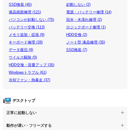
SSD換装 (45)
起動しない (2)
液晶画面修理 (121)
電源・バッテリー修理 (14)
パソコンが起動しない (75)
冠水・水濡れ修理 (2)
バッテリー交換 (113)
ロジックボード修理 (1)
メモリ追加・拡張 (9)
HDD交換 (2)
キーボード修理 (28)
ノート型 液晶修理 (35)
データ復旧 (9)
SSD換装 (7)
ウイルス駆除 (0)
HDD交換・容量アップ (26)
Windowsトラブル (61)
冷却ファン・熱暴走 (37)
デスクトップ
正常に起動しない
【デスクトップPC】電源を押しても反応がない
動作が遅い・フリーズする