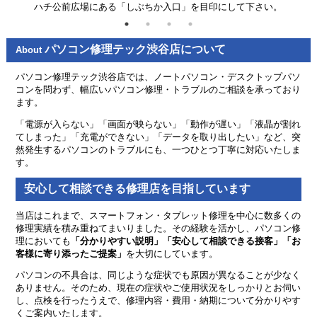
ハチ公前広場にある「しぶちか入口」を目印にして下さい。
パソコン修理テック渋谷店について
About
パソコン修理テック渋谷店では、ノートパソコン・デスクトップパソ
コンを問わず、幅広いパソコン修理・トラブルのご相談を承っており
ます。
「電源が入らない」「画面が映らない」「動作が遅い」「液晶が割れ
てしまった」「充電ができない」「データを取り出したい」など、突
然発生するパソコンのトラブルにも、一つひとつ丁寧に対応いたしま
す。
安心して相談できる修理店を目指しています
当店はこれまで、スマートフォン・タブレット修理を中心に数多くの
修理実績を積み重ねてまいりました。その経験を活かし、パソコン修
理においても
「分かりやすい説明」「安心して相談できる接客」「お
客様に寄り添ったご提案」
を大切にしています。
パソコンの不具合は、同じような症状でも原因が異なることが少なく
ありません。そのため、現在の症状やご使用状況をしっかりとお伺い
し、点検を行ったうえで、修理内容・費用・納期について分かりやす
くご案内いたします。