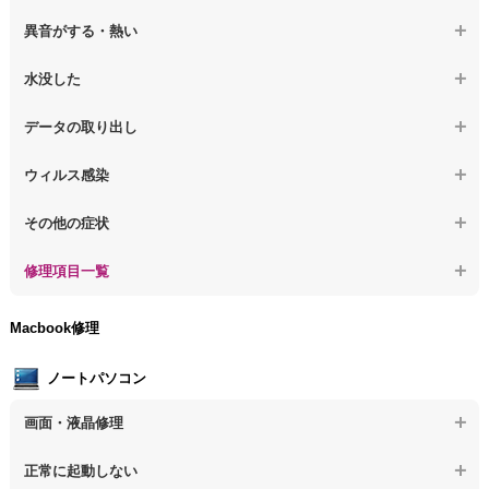
【デスクトップPC】電源を入れても何も表示されない
【デスクトップPC】操作中の動作が遅い
異音がする・熱い
【デスクトップPC】電源を入れた後、画面が固まる
【デスクトップPC】操作中にフリーズする
【デスクトップPC】パソコンから異音がする
水没した
【パソコン】PCを起動すると再起動を繰り返す
【デスクトップPC】動作が遅いその他の問題
【デスクトップPC】パソコン本体が熱い
【デスクトップPC】水没してパソコンが動かない
データの取り出し
【デスクトップPC】修復モードから復旧できない
【デスクトップPC】異音や熱に関するその他の問題
【デスクトップPC】起動しないPCのデータを復旧
ウィルス感染
【デスクトップPC】その他の起動しない問題
【デスクトップPC】ログインできないPCのデータ復旧
【デスクトップPC】特定のプログラムを削除したい
その他の症状
【デスクトップPC】誤って削除したデータを復旧
【デスクトップPC】ウィルスにより正常動作しない
【デスクトップPC】事例紹介
修理項目一覧
【デスクトップPC】データ取り出しのその他の問題
【デスクトップPC】セキュリティ対策をしてほしい
【デスクトップPC】HDD交換
Macbook修理
【デスクトップPC】ウィルス感染のその他の問題
【デスクトップPC】キーボード交換
ノートパソコン
【デスクトップPC】電源故障
画面・液晶修理
【デスクトップPC】液晶ディスプレイ交換
【ノートパソコン】画面の割れ・破損
正常に起動しない
【デスクトップPC】マザーボード交換