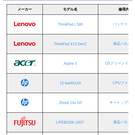
メーカー
モデル名
修理内容
バッテリー交
ThinkPad L580
液晶パネル交
ThinkPad X13 Gen2
OSクリーンイン
Aspire 5
CPUファン
15-bw001AX
キートップ交換
Zbook 14u G5
液晶パネル交
LIFEBOOK U937