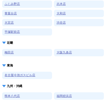
ふじみ野店
志木店
青葉台店
大和店
大宮店
渋谷店
平塚駅前店
近畿
梅田店
大阪九条店
東海
名古屋今池ガスビル店
九州・沖縄
熊本八代店
福岡姪浜店