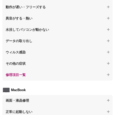
【ノートパソコン】表示不良
【デスクトップPC】OS再インストール
【ノートパソコン】電源を押しても反応がない
動作が遅い・フリーズする
【ノートパソコン】チラつき・色彩異常
【ノートパソコン】電源を押しても何も表示されない
【ノートパソコン】操作中の動作が重い
異音がする・熱い
【ノートパソコン】その他の液晶不具合
【ノートパソコン】電源を入れた後、画面が固まる
【ノートパソコン】操作中にフリーズする
【ノートパソコン】パソコンから異音がする
水没してパソコンが動かない
【ノートパソコン】起動した後再起動を繰り返す
【ノートパソコン】動作が遅いその他の問題
【ノートパソコン】パソコン本体が熱い
【ノートパソコン】水没してパソコンが動かない
データの取り出し
【ノートパソコン】修復モードから復旧できない
【ノートパソコン】異音や熱に関するその他の問題
【ノートパソコン】起動しないPCのデータを復旧
ウィルス感染
【ノートパソコン】その他の起動しない問題
【ノートパソコン】ログインできないPCのデータ復旧
【ノートパソコン】特定のプログラムを削除したい
その他の症状
【ノートパソコン】誤って削除したデータを復旧
【ノートパソコン】ウィルスにより正常動作しない
【ノートパソコン】事例紹介
修理項目一覧
【ノートパソコン】データ取り出しのその他の問題
【ノートパソコン】セキュリティ対策をしてほしい
【ノートパソコン】HDD交換
MacBook
【ノートパソコン】ウィルス感染のその他の問題
【ノートパソコン】キーボード修理
画面・液晶修理
【ノートパソコン】電源故障
【macbook】画面の割れ・破損
正常に起動しない
【ノートパソコン】液晶ディスプレイ交換