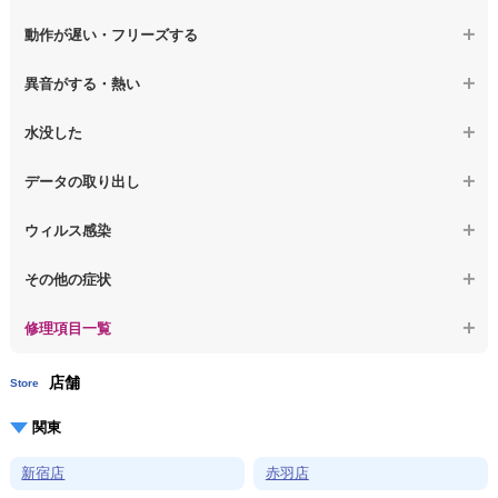
【macbook】画面に何も表示されない
【macbook】電源ボタンを押しても反応が無い
【ノートパソコン】マザーボード修理
動作が遅い・フリーズする
【macbook】チラつき・色彩異常(線や帯状のノイズが入る...
【macbook】電源は入るが画面は真っ暗で何も表示されない
【ノートパソコン】SSD換装
異音がする・熱い
【macbook】症状が選択肢にない、よく分からない
【macbook】デスクトップ画面に行かない
【ノートパソコン】OS再インストール
【macbook】パソコンから異音がする
水没した
【macbook】症状が選択肢にない、よく分からない
【macbook】パソコン自体が熱かったり、熱風が出ている
【macbook】水没してパソコンが動かない
データの取り出し
【macbook】症状が選択肢にない、よく分からない
【macbook】起動しないパソコンのデータを復旧
ウィルス感染
【macbook】ログインできないパソコンのデータを復旧
【macbook】特定のプログラムを削除したい
その他の症状
【macbook】症状が選択肢にない、よく分からない
【macbook】症状が選択肢にない、よく分からない
修理項目一覧
店舗
Store
関東
新宿店
赤羽店