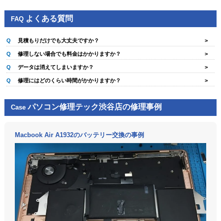
よくある質問
FAQ
Q
見積もりだけでも大丈夫ですか？
A
はい。お見積もりやご相談のみでも歓迎しております。お気軽にご来店くだ
Q
修理しない場合でも料金はかかりますか？
さい。
A
症状や点検内容によって異なります。受付時に事前にご案内いたしますので
Q
データは消えてしまいますか？
ご安心ください。
A
できる限りデータを残したまま修理を進めますが、症状によってはデータ保
Q
修理にはどのくらい時間がかかりますか？
全を優先したご案内をさせていただく場合があります。
A
症状や部品の在庫状況によって異なります。受付後におおよその納期をご案
内いたします。
パソコン修理テック渋谷店の修理事例
Case
Macbook Air A1932のバッテリー交換の事例