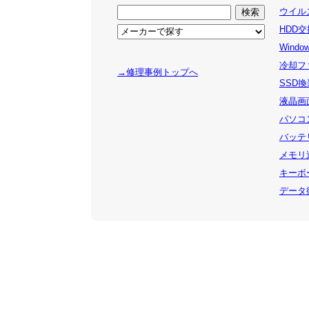
ウイルス
HDD交
Windo
冷却ファ
→修理事例トップへ
SSD換装
液晶画面
パソコン
バッテリ
メモリ追
キーボー
データ復