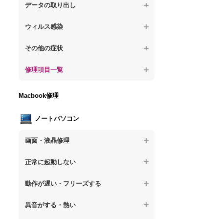
が固まる
【デスクトップPC】水没してパソコンが動
題
データの取り出し
【デスクトップPC】パソコン本体が熱い
かない
【パソコン】PCを起動すると再起動を繰り
【デスクトップPC】起動しないPCのデー
【デスクトップPC】異音や熱に関するその
ウィルス感染
返す
タを復旧
他の問題
【デスクトップPC】特定のプログラムを削
【デスクトップPC】修復モードから復旧で
その他の症状
【デスクトップPC】ログインできないPC
除したい
きない
のデータ復旧
【デスクトップPC】事例紹介
修理項目一覧
【デスクトップPC】ウィルスにより正常動
【デスクトップPC】その他の起動しない問
【デスクトップPC】誤って削除したデータ
作しない
題
を復旧
【デスクトップPC】HDD交換
Macbook修理
【デスクトップPC】セキュリティ対策をし
【デスクトップPC】データ取り出しのその
【デスクトップPC】キーボード交換
てほしい
他の問題
ノートパソコン
【デスクトップPC】電源故障
【デスクトップPC】ウィルス感染のその他
の問題
画面・液晶修理
【デスクトップPC】液晶ディスプレイ交換
【ノートパソコン】画面の割れ・破損
【デスクトップPC】マザーボード交換
正常に起動しない
【ノートパソコン】表示不良
【デスクトップPC】OS再インストール
【ノートパソコン】電源を押しても反応が
動作が遅い・フリーズする
ない
【ノートパソコン】チラつき・色彩異常
【ノートパソコン】操作中の動作が重い
異音がする・熱い
【ノートパソコン】電源を押しても何も表
【ノートパソコン】その他の液晶不具合
示されない