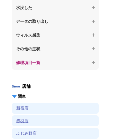
【ノートパソコン】OS再インストール
何も表示されない
【macbook】パソコンから異音がする
水没した
【macbook】症状が選択肢にない、よく分
【macbook】デスクトップ画面に行かない
からない
【macbook】パソコン自体が熱かったり、
【macbook】水没してパソコンが動かない
データの取り出し
熱風が出ている
【macbook】症状が選択肢にない、よく分
からない
【macbook】起動しないパソコンのデータ
【macbook】症状が選択肢にない、よく分
ウィルス感染
を復旧
からない
【macbook】特定のプログラムを削除した
その他の症状
【macbook】ログインできないパソコンの
い
データを復旧
修理項目一覧
【macbook】症状が選択肢にない、よく分
【macbook】症状が選択肢にない、よく分
からない
からない
店舗
Store
関東
新宿店
赤羽店
ふじみ野店