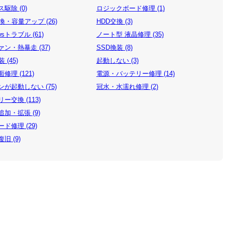
駆除 (0)
ロジックボード修理 (1)
換・容量アップ (26)
HDD交換 (3)
wsトラブル (61)
ノート型 液晶修理 (35)
ン・熱暴走 (37)
SSD換装 (8)
 (45)
起動しない (3)
修理 (121)
電源・バッテリー修理 (14)
が起動しない (75)
冠水・水濡れ修理 (2)
ー交換 (113)
加・拡張 (9)
ド修理 (29)
旧 (9)