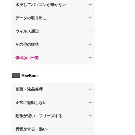
【ノートパソコン】操作中にフリーズする
【ノートパソコン】パソコンから異音がす
水没してパソコンが動かない
る
【ノートパソコン】電源を入れた後、画面
【ノートパソコン】動作が遅いその他の問
が固まる
【ノートパソコン】水没してパソコンが動
題
データの取り出し
【ノートパソコン】パソコン本体が熱い
かない
【ノートパソコン】起動した後再起動を繰
【ノートパソコン】起動しないPCのデータ
【ノートパソコン】異音や熱に関するその
ウィルス感染
り返す
を復旧
他の問題
【ノートパソコン】特定のプログラムを削
【ノートパソコン】修復モードから復旧で
その他の症状
【ノートパソコン】ログインできないPCの
除したい
きない
データ復旧
【ノートパソコン】事例紹介
修理項目一覧
【ノートパソコン】ウィルスにより正常動
【ノートパソコン】その他の起動しない問
【ノートパソコン】誤って削除したデータ
作しない
題
を復旧
【ノートパソコン】HDD交換
MacBook
【ノートパソコン】セキュリティ対策をし
【ノートパソコン】データ取り出しのその
【ノートパソコン】キーボード修理
てほしい
他の問題
画面・液晶修理
【ノートパソコン】電源故障
【ノートパソコン】ウィルス感染のその他
の問題
【macbook】画面の割れ・破損
【ノートパソコン】液晶ディスプレイ交換
正常に起動しない
【macbook】画面に何も表示されない
【ノートパソコン】マザーボード修理
【macbook】電源ボタンを押しても反応が
動作が遅い・フリーズする
無い
【macbook】チラつき・色彩異常(線や帯状
【ノートパソコン】SSD換装
のノイズが入る、色がおかしい、チラつく
異音がする・熱い
【macbook】電源は入るが画面は真っ暗で
等)