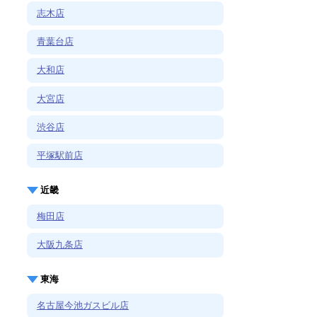
志木店
青葉台店
大和店
大宮店
渋谷店
平塚駅前店
近畿
梅田店
大阪九条店
東海
名古屋今池ガスビル店