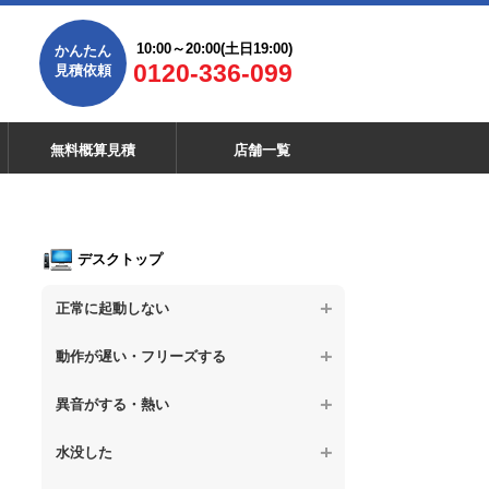
10:00～20:00(土日19:00)
かんたん
0120-336-099
見積依頼
無料概算見積
店舗一覧
デスクトップ
正常に起動しない
【デスクトップPC】電源を押しても反応が
動作が遅い・フリーズする
ない
【デスクトップPC】操作中の動作が遅い
異音がする・熱い
【デスクトップPC】電源を入れても何も表
示されない
【デスクトップPC】操作中にフリーズする
【デスクトップPC】パソコンから異音がす
水没した
る
【デスクトップPC】電源を入れた後、画面
【デスクトップPC】動作が遅いその他の問