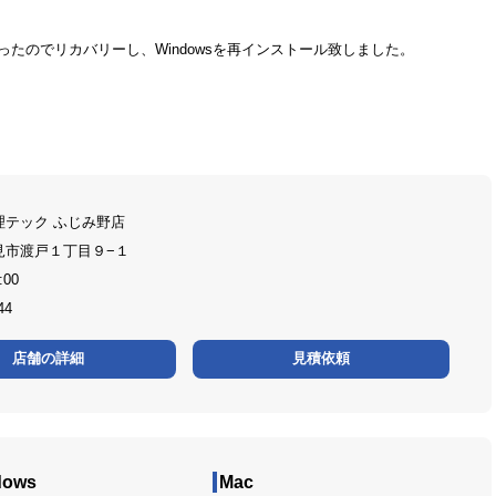
たのでリカバリーし、Windowsを再インストール致しました。
理テック ふじみ野店
見市渡戸１丁目９−１
:00
44
店舗の詳細
見積依頼
dows
Mac