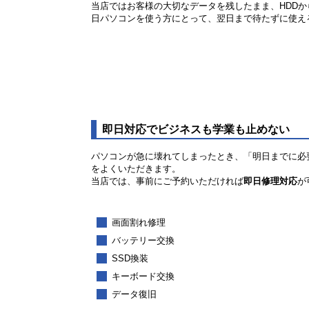
当店ではお客様の大切なデータを残したまま、HDDか
日パソコンを使う方にとって、翌日まで待たずに使え
即日対応でビジネスも学業も止めない
パソコンが急に壊れてしまったとき、「明日までに必
をよくいただきます。
当店では、事前にご予約いただければ
即日修理対応
が
画面割れ修理
バッテリー交換
SSD換装
キーボード交換
データ復旧