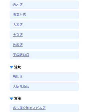
志木店
青葉台店
大和店
大宮店
渋谷店
平塚駅前店
近畿
梅田店
大阪九条店
東海
名古屋今池ガスビル店