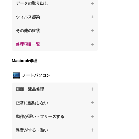
が固まる
【デスクトップPC】水没してパソコンが動
題
データの取り出し
【デスクトップPC】パソコン本体が熱い
かない
【パソコン】PCを起動すると再起動を繰り
【デスクトップPC】起動しないPCのデー
【デスクトップPC】異音や熱に関するその
ウィルス感染
返す
タを復旧
他の問題
【デスクトップPC】特定のプログラムを削
【デスクトップPC】修復モードから復旧で
その他の症状
【デスクトップPC】ログインできないPC
除したい
きない
のデータ復旧
【デスクトップPC】事例紹介
修理項目一覧
【デスクトップPC】ウィルスにより正常動
【デスクトップPC】その他の起動しない問
【デスクトップPC】誤って削除したデータ
作しない
題
を復旧
【デスクトップPC】HDD交換
Macbook修理
【デスクトップPC】セキュリティ対策をし
【デスクトップPC】データ取り出しのその
【デスクトップPC】キーボード交換
てほしい
他の問題
ノートパソコン
【デスクトップPC】電源故障
【デスクトップPC】ウィルス感染のその他
の問題
画面・液晶修理
【デスクトップPC】液晶ディスプレイ交換
【ノートパソコン】画面の割れ・破損
【デスクトップPC】マザーボード交換
正常に起動しない
【ノートパソコン】表示不良
【デスクトップPC】OS再インストール
【ノートパソコン】電源を押しても反応が
動作が遅い・フリーズする
ない
【ノートパソコン】チラつき・色彩異常
【ノートパソコン】操作中の動作が重い
異音がする・熱い
【ノートパソコン】電源を押しても何も表
【ノートパソコン】その他の液晶不具合
示されない