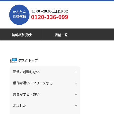
10:00～20:00(土日19:00)
かんたん
0120-336-099
見積依頼
無料概算見積
店舗一覧
デスクトップ
正常に起動しない
【デスクトップPC】電源を押しても反応が
動作が遅い・フリーズする
ない
【デスクトップPC】操作中の動作が遅い
異音がする・熱い
【デスクトップPC】電源を入れても何も表
示されない
【デスクトップPC】操作中にフリーズする
【デスクトップPC】パソコンから異音がす
水没した
る
【デスクトップPC】電源を入れた後、画面
【デスクトップPC】動作が遅いその他の問