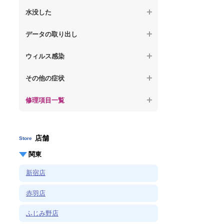
【ノートパソコン】OS再インストール
何も表示されない
【macbook】パソコンから異音がする
水没した
【macbook】症状が選択肢にない、よく分
【macbook】デスクトップ画面に行かない
からない
【macbook】パソコン自体が熱かったり、
【macbook】水没してパソコンが動かない
データの取り出し
熱風が出ている
【macbook】症状が選択肢にない、よく分
からない
【macbook】起動しないパソコンのデータ
【macbook】症状が選択肢にない、よく分
ウィルス感染
を復旧
からない
【macbook】特定のプログラムを削除した
その他の症状
【macbook】ログインできないパソコンの
い
データを復旧
修理項目一覧
【macbook】症状が選択肢にない、よく分
【macbook】症状が選択肢にない、よく分
からない
からない
店舗
Store
関東
新宿店
赤羽店
ふじみ野店