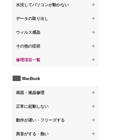
【ノートパソコン】操作中にフリーズする
【ノートパソコン】パソコンから異音がす
水没してパソコンが動かない
る
【ノートパソコン】電源を入れた後、画面
【ノートパソコン】動作が遅いその他の問
が固まる
【ノートパソコン】水没してパソコンが動
題
データの取り出し
【ノートパソコン】パソコン本体が熱い
かない
【ノートパソコン】起動した後再起動を繰
【ノートパソコン】起動しないPCのデータ
【ノートパソコン】異音や熱に関するその
ウィルス感染
り返す
を復旧
他の問題
【ノートパソコン】特定のプログラムを削
【ノートパソコン】修復モードから復旧で
その他の症状
【ノートパソコン】ログインできないPCの
除したい
きない
データ復旧
【ノートパソコン】事例紹介
修理項目一覧
【ノートパソコン】ウィルスにより正常動
【ノートパソコン】その他の起動しない問
【ノートパソコン】誤って削除したデータ
作しない
題
を復旧
【ノートパソコン】HDD交換
MacBook
【ノートパソコン】セキュリティ対策をし
【ノートパソコン】データ取り出しのその
【ノートパソコン】キーボード修理
てほしい
他の問題
画面・液晶修理
【ノートパソコン】電源故障
【ノートパソコン】ウィルス感染のその他
の問題
【macbook】画面の割れ・破損
【ノートパソコン】液晶ディスプレイ交換
正常に起動しない
【macbook】画面に何も表示されない
【ノートパソコン】マザーボード修理
【macbook】電源ボタンを押しても反応が
動作が遅い・フリーズする
無い
【macbook】チラつき・色彩異常(線や帯状
【ノートパソコン】SSD換装
のノイズが入る、色がおかしい、チラつく
異音がする・熱い
【macbook】電源は入るが画面は真っ暗で
等)