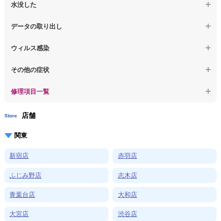
【macbook】症状が選択肢にない、よく分からない
【macbook】パソコンから異音がする
水没した
【macbook】症状が選択肢にない、よく分からない
【macbook】パソコン自体が熱かったり、熱風が出ている
【macbook】水没してパソコンが動かない
データの取り出し
【macbook】症状が選択肢にない、よく分からない
【macbook】起動しないパソコンのデータを復旧
ウィルス感染
【macbook】ログインできないパソコンのデータを復旧
【macbook】特定のプログラムを削除したい
その他の症状
【macbook】症状が選択肢にない、よく分からない
【macbook】症状が選択肢にない、よく分からない
修理項目一覧
店舗
Store
関東
新宿店
赤羽店
ふじみ野店
志木店
青葉台店
大和店
大宮店
渋谷店