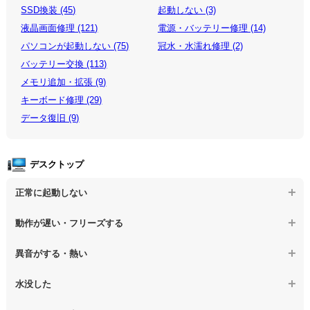
SSD換装 (45)
起動しない (3)
液晶画面修理 (121)
電源・バッテリー修理 (14)
パソコンが起動しない (75)
冠水・水濡れ修理 (2)
バッテリー交換 (113)
メモリ追加・拡張 (9)
キーボード修理 (29)
データ復旧 (9)
デスクトップ
正常に起動しない
【デスクトップPC】電源を押しても反応がない
動作が遅い・フリーズする
【デスクトップPC】電源を入れても何も表示されない
【デスクトップPC】操作中の動作が遅い
異音がする・熱い
【デスクトップPC】電源を入れた後、画面が固まる
【デスクトップPC】操作中にフリーズする
【デスクトップPC】パソコンから異音がする
水没した
【パソコン】PCを起動すると再起動を繰り返す
【デスクトップPC】動作が遅いその他の問題
【デスクトップPC】パソコン本体が熱い