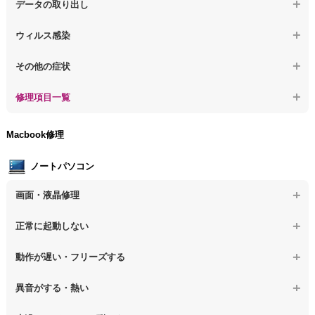
【デスクトップPC】水没してパソコンが動かない
データの取り出し
【デスクトップPC】修復モードから復旧できない
【デスクトップPC】異音や熱に関するその他の問題
【デスクトップPC】起動しないPCのデータを復旧
ウィルス感染
【デスクトップPC】その他の起動しない問題
【デスクトップPC】ログインできないPCのデータ復旧
【デスクトップPC】特定のプログラムを削除したい
その他の症状
【デスクトップPC】誤って削除したデータを復旧
【デスクトップPC】ウィルスにより正常動作しない
【デスクトップPC】事例紹介
修理項目一覧
【デスクトップPC】データ取り出しのその他の問題
【デスクトップPC】セキュリティ対策をしてほしい
【デスクトップPC】HDD交換
Macbook修理
【デスクトップPC】ウィルス感染のその他の問題
【デスクトップPC】キーボード交換
ノートパソコン
【デスクトップPC】電源故障
画面・液晶修理
【デスクトップPC】液晶ディスプレイ交換
【ノートパソコン】画面の割れ・破損
正常に起動しない
【デスクトップPC】マザーボード交換
【ノートパソコン】表示不良
【デスクトップPC】OS再インストール
【ノートパソコン】電源を押しても反応がない
動作が遅い・フリーズする
【ノートパソコン】チラつき・色彩異常
【ノートパソコン】電源を押しても何も表示されない
【ノートパソコン】操作中の動作が重い
異音がする・熱い
【ノートパソコン】その他の液晶不具合
【ノートパソコン】電源を入れた後、画面が固まる
【ノートパソコン】操作中にフリーズする
【ノートパソコン】パソコンから異音がする