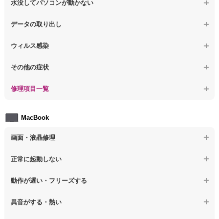
水没してパソコンが動かない
【ノートパソコン】起動した後再起動を繰り返す
【ノートパソコン】動作が遅いその他の問題
【ノートパソコン】パソコン本体が熱い
【ノートパソコン】水没してパソコンが動かない
データの取り出し
【ノートパソコン】修復モードから復旧できない
【ノートパソコン】異音や熱に関するその他の問題
【ノートパソコン】起動しないPCのデータを復旧
ウィルス感染
【ノートパソコン】その他の起動しない問題
【ノートパソコン】ログインできないPCのデータ復旧
【ノートパソコン】特定のプログラムを削除したい
その他の症状
【ノートパソコン】誤って削除したデータを復旧
【ノートパソコン】ウィルスにより正常動作しない
【ノートパソコン】事例紹介
修理項目一覧
【ノートパソコン】データ取り出しのその他の問題
【ノートパソコン】セキュリティ対策をしてほしい
【ノートパソコン】HDD交換
MacBook
【ノートパソコン】ウィルス感染のその他の問題
【ノートパソコン】キーボード修理
画面・液晶修理
【ノートパソコン】電源故障
【macbook】画面の割れ・破損
正常に起動しない
【ノートパソコン】液晶ディスプレイ交換
【macbook】画面に何も表示されない
【macbook】電源ボタンを押しても反応が無い
【ノートパソコン】マザーボード修理
動作が遅い・フリーズする
【macbook】チラつき・色彩異常(線や帯状のノイズが入る、色がお
【macbook】電源は入るが画面は真っ暗で何も表示されない
【ノートパソコン】SSD換装
かしい、チラつく等)
異音がする・熱い
【macbook】デスクトップ画面に行かない
【ノートパソコン】OS再インストール