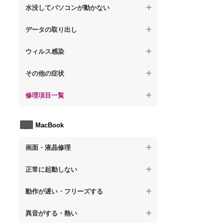
【ノートパソコン】操作中にフリーズする
【ノートパソコン】パソコンから異音がす
水没してパソコンが動かない
る
【ノートパソコン】電源を入れた後、画面
【ノートパソコン】動作が遅いその他の問
が固まる
【ノートパソコン】水没してパソコンが動
題
データの取り出し
【ノートパソコン】パソコン本体が熱い
かない
【ノートパソコン】起動した後再起動を繰
【ノートパソコン】起動しないPCのデータ
【ノートパソコン】異音や熱に関するその
ウィルス感染
り返す
を復旧
他の問題
【ノートパソコン】特定のプログラムを削
【ノートパソコン】修復モードから復旧で
その他の症状
【ノートパソコン】ログインできないPCの
除したい
きない
データ復旧
【ノートパソコン】事例紹介
修理項目一覧
【ノートパソコン】ウィルスにより正常動
【ノートパソコン】その他の起動しない問
【ノートパソコン】誤って削除したデータ
作しない
題
を復旧
【ノートパソコン】HDD交換
MacBook
【ノートパソコン】セキュリティ対策をし
【ノートパソコン】データ取り出しのその
【ノートパソコン】キーボード修理
てほしい
他の問題
画面・液晶修理
【ノートパソコン】電源故障
【ノートパソコン】ウィルス感染のその他
の問題
【macbook】画面の割れ・破損
【ノートパソコン】液晶ディスプレイ交換
正常に起動しない
【macbook】画面に何も表示されない
【ノートパソコン】マザーボード修理
【macbook】電源ボタンを押しても反応が
動作が遅い・フリーズする
無い
【macbook】チラつき・色彩異常(線や帯状
【ノートパソコン】SSD換装
のノイズが入る、色がおかしい、チラつく
異音がする・熱い
【macbook】電源は入るが画面は真っ暗で
等)