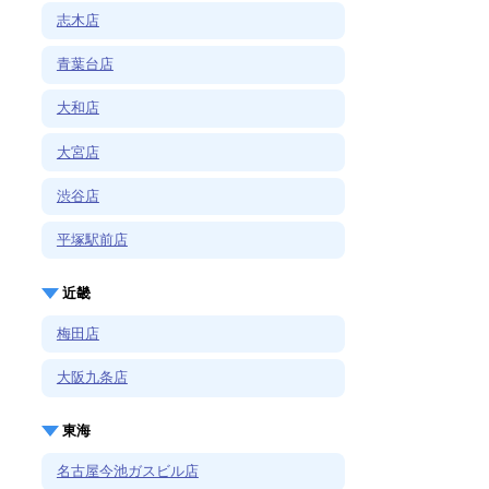
志木店
青葉台店
大和店
大宮店
渋谷店
平塚駅前店
近畿
梅田店
大阪九条店
東海
名古屋今池ガスビル店