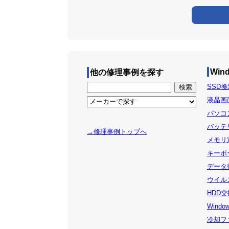
Win
他の修理事例を探す
SSD換装
液晶画面
パソコン
バッテリ
→修理事例トップへ
メモリ追
キーボー
データ復
ウイルス
HDD交
Windo
冷却ファ