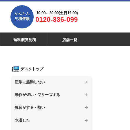
10:00～20:00(土日19:00)
かんたん
0120-336-099
見積依頼
無料概算見積
店舗一覧
デスクトップ
正常に起動しない
【デスクトップPC】電源を押しても反応が
動作が遅い・フリーズする
ない
【デスクトップPC】操作中の動作が遅い
異音がする・熱い
【デスクトップPC】電源を入れても何も表
示されない
【デスクトップPC】操作中にフリーズする
【デスクトップPC】パソコンから異音がす
水没した
る
【デスクトップPC】電源を入れた後、画面
【デスクトップPC】動作が遅いその他の問