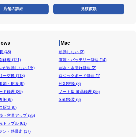
店舗の詳細
見積依頼
dows
Mac
 (45)
起動しない (3)
修理 (121)
電源・バッテリー修理 (14)
が起動しない (75)
冠水・水濡れ修理 (2)
ー交換 (113)
ロジックボード修理 (1)
加・拡張 (9)
HDD交換 (3)
ド修理 (29)
ノート型 液晶修理 (35)
旧 (9)
SSD換装 (8)
駆除 (0)
換・容量アップ (26)
wsトラブル (61)
ン・熱暴走 (37)