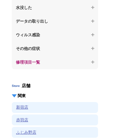
【ノートパソコン】OS再インストール
何も表示されない
【macbook】パソコンから異音がする
水没した
【macbook】症状が選択肢にない、よく分
【macbook】デスクトップ画面に行かない
からない
【macbook】パソコン自体が熱かったり、
【macbook】水没してパソコンが動かない
データの取り出し
熱風が出ている
【macbook】症状が選択肢にない、よく分
からない
【macbook】起動しないパソコンのデータ
【macbook】症状が選択肢にない、よく分
ウィルス感染
を復旧
からない
【macbook】特定のプログラムを削除した
その他の症状
【macbook】ログインできないパソコンの
い
データを復旧
修理項目一覧
【macbook】症状が選択肢にない、よく分
【macbook】症状が選択肢にない、よく分
からない
からない
店舗
Store
関東
新宿店
赤羽店
ふじみ野店