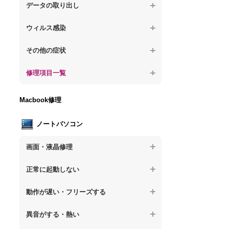
が固まる
【デスクトップPC】水没してパソコンが動
題
データの取り出し
【デスクトップPC】パソコン本体が熱い
かない
【パソコン】PCを起動すると再起動を繰り
【デスクトップPC】起動しないPCのデー
【デスクトップPC】異音や熱に関するその
ウィルス感染
返す
タを復旧
他の問題
【デスクトップPC】特定のプログラムを削
【デスクトップPC】修復モードから復旧で
その他の症状
【デスクトップPC】ログインできないPC
除したい
きない
のデータ復旧
【デスクトップPC】事例紹介
修理項目一覧
【デスクトップPC】ウィルスにより正常動
【デスクトップPC】その他の起動しない問
【デスクトップPC】誤って削除したデータ
作しない
題
を復旧
【デスクトップPC】HDD交換
Macbook修理
【デスクトップPC】セキュリティ対策をし
【デスクトップPC】データ取り出しのその
【デスクトップPC】キーボード交換
てほしい
他の問題
ノートパソコン
【デスクトップPC】電源故障
【デスクトップPC】ウィルス感染のその他
の問題
画面・液晶修理
【デスクトップPC】液晶ディスプレイ交換
【ノートパソコン】画面の割れ・破損
【デスクトップPC】マザーボード交換
正常に起動しない
【ノートパソコン】表示不良
【デスクトップPC】OS再インストール
【ノートパソコン】電源を押しても反応が
動作が遅い・フリーズする
ない
【ノートパソコン】チラつき・色彩異常
【ノートパソコン】操作中の動作が重い
異音がする・熱い
【ノートパソコン】電源を押しても何も表
【ノートパソコン】その他の液晶不具合
示されない