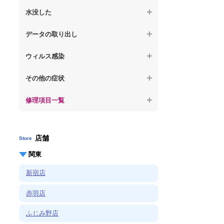
【ノートパソコン】OS再インストール
何も表示されない
【macbook】パソコンから異音がする
水没した
【macbook】症状が選択肢にない、よく分
【macbook】デスクトップ画面に行かない
からない
【macbook】パソコン自体が熱かったり、
【macbook】水没してパソコンが動かない
データの取り出し
熱風が出ている
【macbook】症状が選択肢にない、よく分
からない
【macbook】起動しないパソコンのデータ
【macbook】症状が選択肢にない、よく分
ウィルス感染
を復旧
からない
【macbook】特定のプログラムを削除した
その他の症状
【macbook】ログインできないパソコンの
い
データを復旧
修理項目一覧
【macbook】症状が選択肢にない、よく分
【macbook】症状が選択肢にない、よく分
からない
からない
店舗
Store
関東
新宿店
赤羽店
ふじみ野店