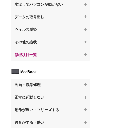
【ノートパソコン】操作中にフリーズする
【ノートパソコン】パソコンから異音がす
水没してパソコンが動かない
る
【ノートパソコン】電源を入れた後、画面
【ノートパソコン】動作が遅いその他の問
が固まる
【ノートパソコン】水没してパソコンが動
題
データの取り出し
【ノートパソコン】パソコン本体が熱い
かない
【ノートパソコン】起動した後再起動を繰
【ノートパソコン】起動しないPCのデータ
【ノートパソコン】異音や熱に関するその
ウィルス感染
り返す
を復旧
他の問題
【ノートパソコン】特定のプログラムを削
【ノートパソコン】修復モードから復旧で
その他の症状
【ノートパソコン】ログインできないPCの
除したい
きない
データ復旧
【ノートパソコン】事例紹介
修理項目一覧
【ノートパソコン】ウィルスにより正常動
【ノートパソコン】その他の起動しない問
【ノートパソコン】誤って削除したデータ
作しない
題
を復旧
【ノートパソコン】HDD交換
MacBook
【ノートパソコン】セキュリティ対策をし
【ノートパソコン】データ取り出しのその
【ノートパソコン】キーボード修理
てほしい
他の問題
画面・液晶修理
【ノートパソコン】電源故障
【ノートパソコン】ウィルス感染のその他
の問題
【macbook】画面の割れ・破損
【ノートパソコン】液晶ディスプレイ交換
正常に起動しない
【macbook】画面に何も表示されない
【ノートパソコン】マザーボード修理
【macbook】電源ボタンを押しても反応が
動作が遅い・フリーズする
無い
【macbook】チラつき・色彩異常(線や帯状
【ノートパソコン】SSD換装
のノイズが入る、色がおかしい、チラつく
異音がする・熱い
【macbook】電源は入るが画面は真っ暗で
等)