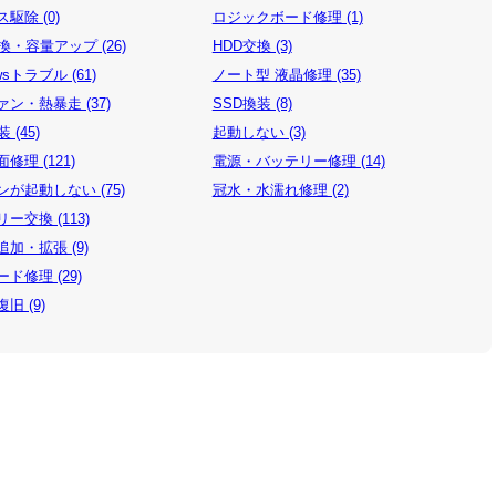
駆除 (0)
ロジックボード修理 (1)
換・容量アップ (26)
HDD交換 (3)
wsトラブル (61)
ノート型 液晶修理 (35)
ン・熱暴走 (37)
SSD換装 (8)
 (45)
起動しない (3)
修理 (121)
電源・バッテリー修理 (14)
が起動しない (75)
冠水・水濡れ修理 (2)
ー交換 (113)
加・拡張 (9)
ド修理 (29)
旧 (9)