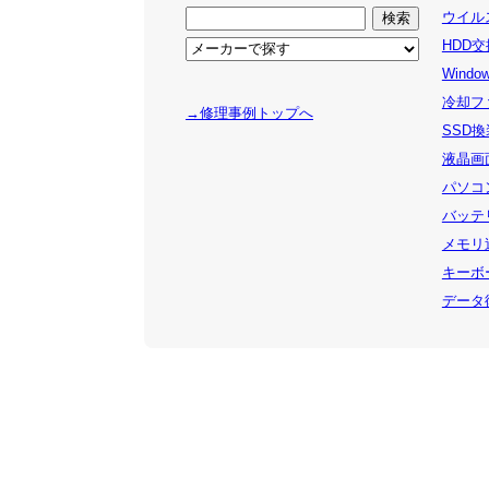
ウイルス
HDD交
Windo
冷却ファ
→修理事例トップへ
SSD換装
液晶画面
パソコン
バッテリ
メモリ追
キーボー
データ復