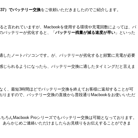
A2337）でバッテリー交換
をご依頼いただきましたのでご紹介します。
いると言われていますが、Macbookを使用する環境や充電回数によっては、バ
kのバッテリーが劣化すると、「
バッテリー残量が減る速度が早い
」といった
びに適したノートパソコンです。が、バッテリーが劣化すると頻繁に充電が必要
スを感じられるようになったら、バッテリー交換に適したタイミングだと言えま
が少なく、最短3時間ほどでバッテリー交換を終えてお客様に返却することが可
おりますので、バッテリー交換の直後から普段通りMacbookをお使いいただ
、もちろんMacbook Proシリーズでもバッテリー交換は可能となっております。
、あらかじめご連絡いただけましたらお見積りをお伝えすることができま