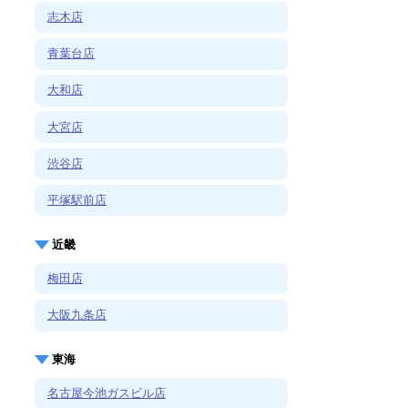
志木店
青葉台店
大和店
大宮店
渋谷店
平塚駅前店
近畿
梅田店
大阪九条店
東海
名古屋今池ガスビル店