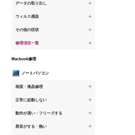
が固まる
【デスクトップPC】水没してパソコンが動
題
データの取り出し
【デスクトップPC】パソコン本体が熱い
かない
【パソコン】PCを起動すると再起動を繰り
【デスクトップPC】起動しないPCのデー
【デスクトップPC】異音や熱に関するその
ウィルス感染
返す
タを復旧
他の問題
【デスクトップPC】特定のプログラムを削
【デスクトップPC】修復モードから復旧で
その他の症状
【デスクトップPC】ログインできないPC
除したい
きない
のデータ復旧
【デスクトップPC】事例紹介
修理項目一覧
【デスクトップPC】ウィルスにより正常動
【デスクトップPC】その他の起動しない問
【デスクトップPC】誤って削除したデータ
作しない
題
を復旧
【デスクトップPC】HDD交換
Macbook修理
【デスクトップPC】セキュリティ対策をし
【デスクトップPC】データ取り出しのその
【デスクトップPC】キーボード交換
てほしい
他の問題
ノートパソコン
【デスクトップPC】電源故障
【デスクトップPC】ウィルス感染のその他
の問題
画面・液晶修理
【デスクトップPC】液晶ディスプレイ交換
【ノートパソコン】画面の割れ・破損
【デスクトップPC】マザーボード交換
正常に起動しない
【ノートパソコン】表示不良
【デスクトップPC】OS再インストール
【ノートパソコン】電源を押しても反応が
動作が遅い・フリーズする
ない
【ノートパソコン】チラつき・色彩異常
【ノートパソコン】操作中の動作が重い
異音がする・熱い
【ノートパソコン】電源を押しても何も表
【ノートパソコン】その他の液晶不具合
示されない