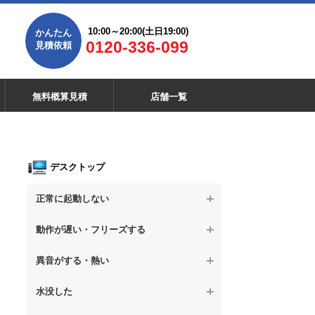
10:00～20:00(土日19:00)
かんたん
0120-336-099
見積依頼
無料概算見積
店舗一覧
デスクトップ
正常に起動しない
【デスクトップPC】電源を押しても反応が
動作が遅い・フリーズする
ない
【デスクトップPC】操作中の動作が遅い
異音がする・熱い
【デスクトップPC】電源を入れても何も表
示されない
【デスクトップPC】操作中にフリーズする
【デスクトップPC】パソコンから異音がす
水没した
る
【デスクトップPC】電源を入れた後、画面
【デスクトップPC】動作が遅いその他の問