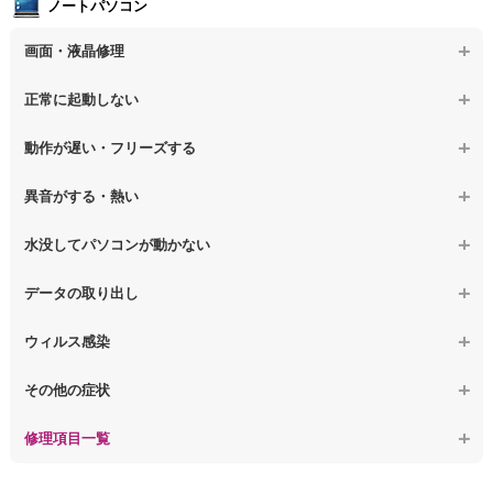
ノートパソコン
【デスクトップPC】電源故障
画面・液晶修理
【デスクトップPC】液晶ディスプレイ交換
【ノートパソコン】画面の割れ・破損
正常に起動しない
【デスクトップPC】マザーボード交換
【ノートパソコン】表示不良
【デスクトップPC】OS再インストール
【ノートパソコン】電源を押しても反応がない
動作が遅い・フリーズする
【ノートパソコン】チラつき・色彩異常
【ノートパソコン】電源を押しても何も表示されない
【ノートパソコン】操作中の動作が重い
異音がする・熱い
【ノートパソコン】その他の液晶不具合
【ノートパソコン】電源を入れた後、画面が固まる
【ノートパソコン】操作中にフリーズする
【ノートパソコン】パソコンから異音がする
水没してパソコンが動かない
【ノートパソコン】起動した後再起動を繰り返す
【ノートパソコン】動作が遅いその他の問題
【ノートパソコン】パソコン本体が熱い
【ノートパソコン】水没してパソコンが動かない
データの取り出し
【ノートパソコン】修復モードから復旧できない
【ノートパソコン】異音や熱に関するその他の問題
【ノートパソコン】起動しないPCのデータを復旧
ウィルス感染
【ノートパソコン】その他の起動しない問題
【ノートパソコン】ログインできないPCのデータ復旧
【ノートパソコン】特定のプログラムを削除したい
その他の症状
【ノートパソコン】誤って削除したデータを復旧
【ノートパソコン】ウィルスにより正常動作しない
【ノートパソコン】事例紹介
修理項目一覧
【ノートパソコン】データ取り出しのその他の問題
【ノートパソコン】セキュリティ対策をしてほしい
【ノートパソコン】HDD交換