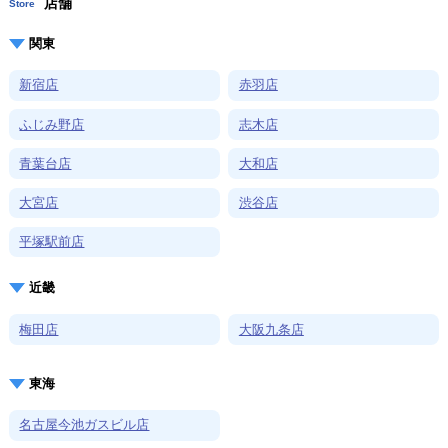
店舗
Store
関東
新宿店
赤羽店
ふじみ野店
志木店
青葉台店
大和店
大宮店
渋谷店
平塚駅前店
近畿
梅田店
大阪九条店
東海
名古屋今池ガスビル店