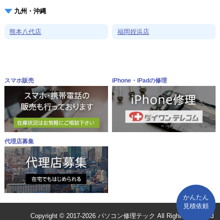
九州・沖縄
熊本八代店
福岡姪浜店
スマホ販売
iPhone・iPadの修理
代理店募集
かんたん
見積依頼
Copyright © 2017-2026 パソコン修理テック All Rights Reserved