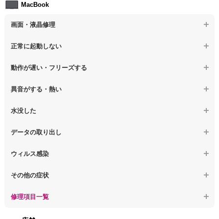
MacBook
【ノートパソコン】ウィルス感染のその他の問題
【ノートパソコン】キーボード修理
画面・液晶修理
【ノートパソコン】電源故障
【macbook】画面の割れ・破損
正常に起動しない
【ノートパソコン】液晶ディスプレイ交換
【macbook】画面に何も表示されない
【macbook】電源ボタンを押しても反応が無い
【ノートパソコン】マザーボード修理
動作が遅い・フリーズする
【macbook】チラつき・色彩異常(線や帯状のノイズが入る、色がお
【macbook】電源は入るが画面は真っ暗で何も表示されない
【ノートパソコン】SSD換装
かしい、チラつく等)
異音がする・熱い
【macbook】デスクトップ画面に行かない
【ノートパソコン】OS再インストール
【macbook】症状が選択肢にない、よく分からない
【macbook】パソコンから異音がする
水没した
【macbook】症状が選択肢にない、よく分からない
【macbook】パソコン自体が熱かったり、熱風が出ている
【macbook】水没してパソコンが動かない
データの取り出し
【macbook】症状が選択肢にない、よく分からない
【macbook】起動しないパソコンのデータを復旧
ウィルス感染
【macbook】ログインできないパソコンのデータを復旧
【macbook】特定のプログラムを削除したい
その他の症状
【macbook】症状が選択肢にない、よく分からない
【macbook】症状が選択肢にない、よく分からない
修理項目一覧