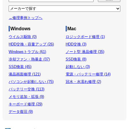
→修理事例トップへ
Windows
Mac
ウイルス駆除 (0)
ロジックボード修理 (1)
HDD交換・容量アップ (26)
HDD交換 (3)
Windowsトラブル (61)
ノート型 液晶修理 (35)
冷却ファン・熱暴走 (37)
SSD換装 (8)
SSD換装 (45)
起動しない (3)
液晶画面修理 (121)
電源・バッテリー修理 (14)
パソコンが起動しない (75)
冠水・水濡れ修理 (2)
バッテリー交換 (113)
メモリ追加・拡張 (9)
キーボード修理 (29)
データ復旧 (9)