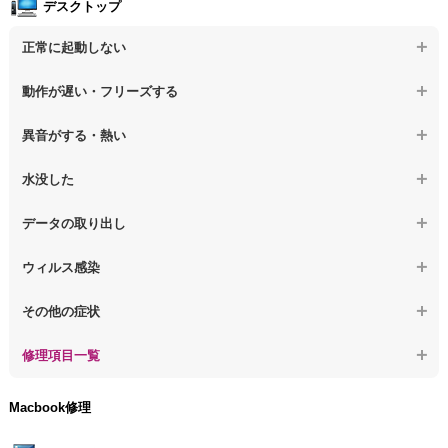
デスクトップ
正常に起動しない
【デスクトップPC】電源を押しても反応がない
動作が遅い・フリーズする
【デスクトップPC】電源を入れても何も表示されない
【デスクトップPC】操作中の動作が遅い
異音がする・熱い
【デスクトップPC】電源を入れた後、画面が固まる
【デスクトップPC】操作中にフリーズする
【デスクトップPC】パソコンから異音がする
水没した
【パソコン】PCを起動すると再起動を繰り返す
【デスクトップPC】動作が遅いその他の問題
【デスクトップPC】パソコン本体が熱い
【デスクトップPC】水没してパソコンが動かない
データの取り出し
【デスクトップPC】修復モードから復旧できない
【デスクトップPC】異音や熱に関するその他の問題
【デスクトップPC】起動しないPCのデータを復旧
ウィルス感染
【デスクトップPC】その他の起動しない問題
【デスクトップPC】ログインできないPCのデータ復旧
【デスクトップPC】特定のプログラムを削除したい
その他の症状
【デスクトップPC】誤って削除したデータを復旧
【デスクトップPC】ウィルスにより正常動作しない
【デスクトップPC】事例紹介
修理項目一覧
【デスクトップPC】データ取り出しのその他の問題
【デスクトップPC】セキュリティ対策をしてほしい
【デスクトップPC】HDD交換
Macbook修理
【デスクトップPC】ウィルス感染のその他の問題
【デスクトップPC】キーボード交換