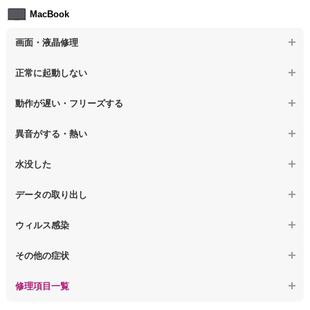
MacBook
【ノートパソコン】ウィルス感染のその他の問題
【ノートパソコン】キーボード修理
画面・液晶修理
【ノートパソコン】電源故障
【macbook】画面の割れ・破損
正常に起動しない
【ノートパソコン】液晶ディスプレイ交換
【macbook】画面に何も表示されない
【macbook】電源ボタンを押しても反応が無い
【ノートパソコン】マザーボード修理
動作が遅い・フリーズする
【macbook】チラつき・色彩異常(線や帯状のノイズが入る、色がお
【macbook】電源は入るが画面は真っ暗で何も表示されない
【ノートパソコン】SSD換装
かしい、チラつく等)
異音がする・熱い
【macbook】デスクトップ画面に行かない
【ノートパソコン】OS再インストール
【macbook】症状が選択肢にない、よく分からない
【macbook】パソコンから異音がする
水没した
【macbook】症状が選択肢にない、よく分からない
【macbook】パソコン自体が熱かったり、熱風が出ている
【macbook】水没してパソコンが動かない
データの取り出し
【macbook】症状が選択肢にない、よく分からない
【macbook】起動しないパソコンのデータを復旧
ウィルス感染
【macbook】ログインできないパソコンのデータを復旧
【macbook】特定のプログラムを削除したい
その他の症状
【macbook】症状が選択肢にない、よく分からない
【macbook】症状が選択肢にない、よく分からない
修理項目一覧