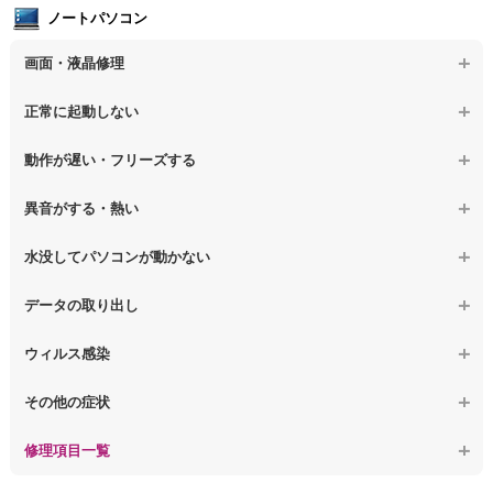
ノートパソコン
【デスクトップPC】電源故障
画面・液晶修理
【デスクトップPC】液晶ディスプレイ交換
【ノートパソコン】画面の割れ・破損
正常に起動しない
【デスクトップPC】マザーボード交換
【ノートパソコン】表示不良
【デスクトップPC】OS再インストール
【ノートパソコン】電源を押しても反応がない
動作が遅い・フリーズする
【ノートパソコン】チラつき・色彩異常
【ノートパソコン】電源を押しても何も表示されない
【ノートパソコン】操作中の動作が重い
異音がする・熱い
【ノートパソコン】その他の液晶不具合
【ノートパソコン】電源を入れた後、画面が固まる
【ノートパソコン】操作中にフリーズする
【ノートパソコン】パソコンから異音がする
水没してパソコンが動かない
【ノートパソコン】起動した後再起動を繰り返す
【ノートパソコン】動作が遅いその他の問題
【ノートパソコン】パソコン本体が熱い
【ノートパソコン】水没してパソコンが動かない
データの取り出し
【ノートパソコン】修復モードから復旧できない
【ノートパソコン】異音や熱に関するその他の問題
【ノートパソコン】起動しないPCのデータを復旧
ウィルス感染
【ノートパソコン】その他の起動しない問題
【ノートパソコン】ログインできないPCのデータ復旧
【ノートパソコン】特定のプログラムを削除したい
その他の症状
【ノートパソコン】誤って削除したデータを復旧
【ノートパソコン】ウィルスにより正常動作しない
【ノートパソコン】事例紹介
修理項目一覧
【ノートパソコン】データ取り出しのその他の問題
【ノートパソコン】セキュリティ対策をしてほしい
【ノートパソコン】HDD交換