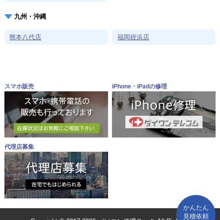
九州・沖縄
熊本八代店
福岡姪浜店
スマホ販売
iPhone・iPadの修理
代理店募集
かんたん
見積依頼