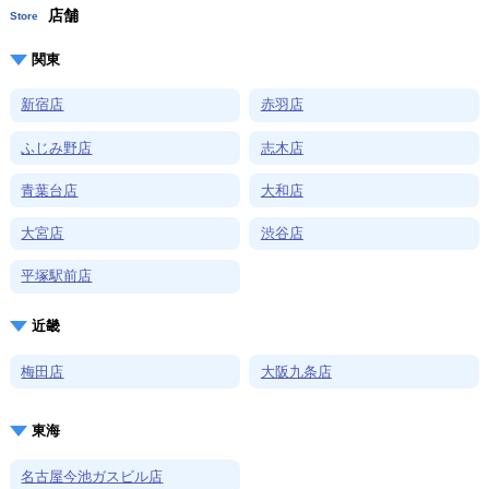
店舗
Store
関東
新宿店
赤羽店
ふじみ野店
志木店
青葉台店
大和店
大宮店
渋谷店
平塚駅前店
近畿
梅田店
大阪九条店
東海
名古屋今池ガスビル店