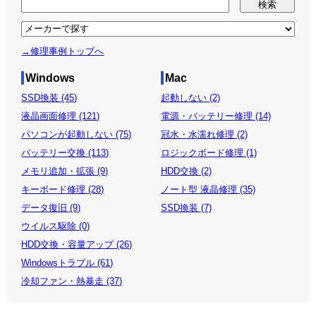
→修理事例トップへ
Windows
Mac
SSD換装 (45)
起動しない (2)
液晶画面修理 (121)
電源・バッテリー修理 (14)
パソコンが起動しない (75)
冠水・水濡れ修理 (2)
バッテリー交換 (113)
ロジックボード修理 (1)
メモリ追加・拡張 (9)
HDD交換 (2)
キーボード修理 (28)
ノート型 液晶修理 (35)
データ復旧 (9)
SSD換装 (7)
ウイルス駆除 (0)
HDD交換・容量アップ (26)
Windowsトラブル (61)
冷却ファン・熱暴走 (37)