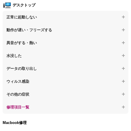
デスクトップ
正常に起動しない
【デスクトップPC】電源を押しても反応がない
動作が遅い・フリーズする
【デスクトップPC】電源を入れても何も表示されない
【デスクトップPC】操作中の動作が遅い
異音がする・熱い
【デスクトップPC】電源を入れた後、画面が固まる
【デスクトップPC】操作中にフリーズする
【デスクトップPC】パソコンから異音がする
水没した
【パソコン】PCを起動すると再起動を繰り返す
【デスクトップPC】動作が遅いその他の問題
【デスクトップPC】パソコン本体が熱い
【デスクトップPC】水没してパソコンが動かない
データの取り出し
【デスクトップPC】修復モードから復旧できない
【デスクトップPC】異音や熱に関するその他の問題
【デスクトップPC】起動しないPCのデータを復旧
ウィルス感染
【デスクトップPC】その他の起動しない問題
【デスクトップPC】ログインできないPCのデータ復旧
【デスクトップPC】特定のプログラムを削除したい
その他の症状
【デスクトップPC】誤って削除したデータを復旧
【デスクトップPC】ウィルスにより正常動作しない
【デスクトップPC】事例紹介
修理項目一覧
【デスクトップPC】データ取り出しのその他の問題
【デスクトップPC】セキュリティ対策をしてほしい
【デスクトップPC】HDD交換
Macbook修理
【デスクトップPC】ウィルス感染のその他の問題
【デスクトップPC】キーボード交換