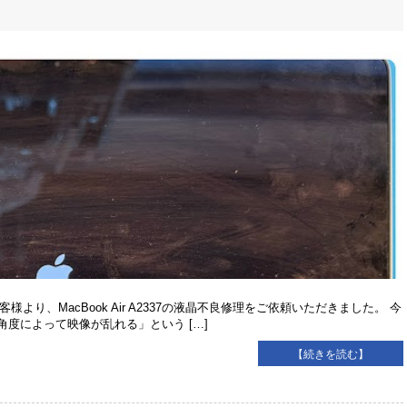
より、MacBook Air A2337の液晶不良修理をご依頼いただきました。 今
度によって映像が乱れる」という […]
【続きを読む】