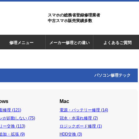
スマホの総務省登録修理業者
中古スマホ販売実績多数
修理メニュー
メーカー修理との違い
よくあるご質問
パソコン修理テック
ows
Mac
修理 (121)
電源・バッテリー修理 (14)
が起動しない (75)
冠水・水濡れ修理 (2)
ー交換 (113)
ロジックボード修理 (1)
加・拡張 (9)
HDD交換 (3)