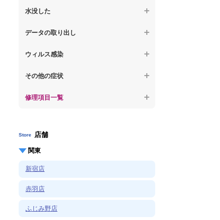
何も表示されない
【macbook】パソコンから異音がする
水没した
【macbook】症状が選択肢にない、よく分
【macbook】デスクトップ画面に行かない
からない
【macbook】パソコン自体が熱かったり、
【macbook】水没してパソコンが動かない
データの取り出し
熱風が出ている
【macbook】症状が選択肢にない、よく分
からない
【macbook】起動しないパソコンのデータ
【macbook】症状が選択肢にない、よく分
ウィルス感染
を復旧
からない
【macbook】特定のプログラムを削除した
その他の症状
【macbook】ログインできないパソコンの
い
データを復旧
修理項目一覧
【macbook】症状が選択肢にない、よく分
【macbook】症状が選択肢にない、よく分
からない
からない
店舗
Store
関東
新宿店
赤羽店
ふじみ野店