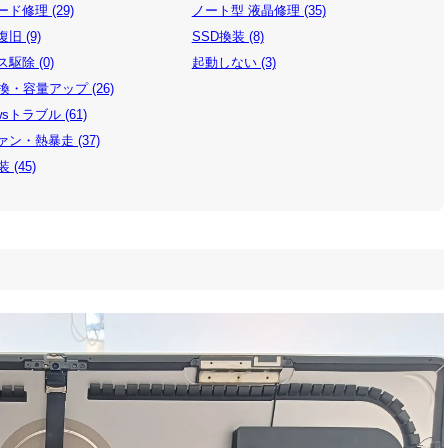
ド修理 (29)
ノート型 液晶修理 (35)
旧 (9)
SSD換装 (8)
駆除 (0)
起動しない (3)
換・容量アップ (26)
wsトラブル (61)
ン・熱暴走 (37)
 (45)