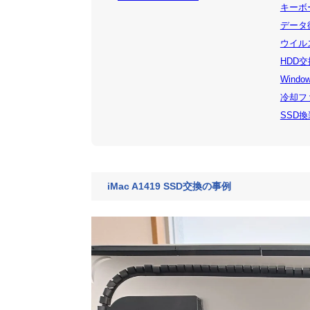
キーボー
データ復
ウイルス
HDD交
Windo
冷却ファ
SSD換装
iMac A1419 SSD交換の事例