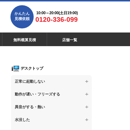
10:00～20:00(土日19:00)
かんたん
0120-336-099
見積依頼
無料概算見積
店舗一覧
デスクトップ
正常に起動しない
【デスクトップPC】電源を押しても反応が
動作が遅い・フリーズする
ない
【デスクトップPC】操作中の動作が遅い
異音がする・熱い
【デスクトップPC】電源を入れても何も表
示されない
【デスクトップPC】操作中にフリーズする
【デスクトップPC】パソコンから異音がす
水没した
る
【デスクトップPC】電源を入れた後、画面
【デスクトップPC】動作が遅いその他の問