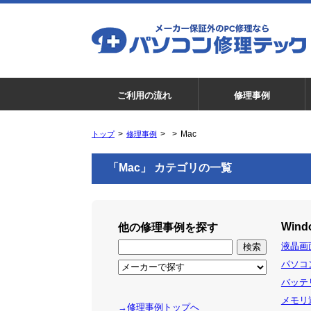
ご利用の流れ
修理事例
Mac
トップ
修理事例
「Mac」 カテゴリの一覧
Wind
他の修理事例を探す
液晶画面
パソコン
バッテリ
メモリ追
→修理事例トップへ