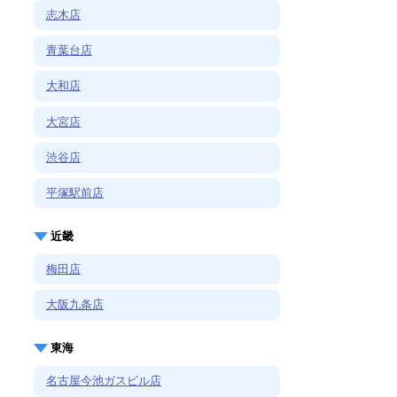
志木店
青葉台店
大和店
大宮店
渋谷店
平塚駅前店
近畿
梅田店
大阪九条店
東海
名古屋今池ガスビル店