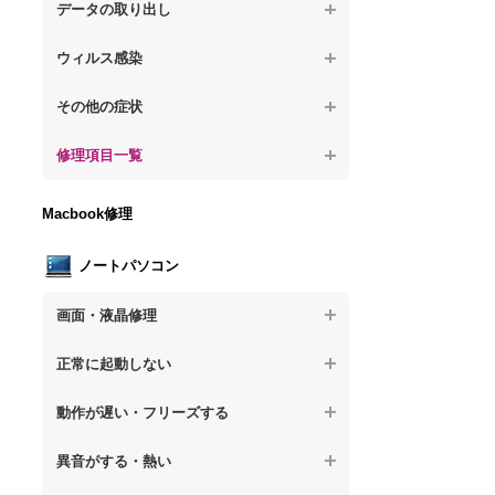
が固まる
【デスクトップPC】水没してパソコンが動
題
データの取り出し
【デスクトップPC】パソコン本体が熱い
かない
【パソコン】PCを起動すると再起動を繰り
【デスクトップPC】起動しないPCのデー
【デスクトップPC】異音や熱に関するその
ウィルス感染
返す
タを復旧
他の問題
【デスクトップPC】特定のプログラムを削
【デスクトップPC】修復モードから復旧で
その他の症状
【デスクトップPC】ログインできないPC
除したい
きない
のデータ復旧
【デスクトップPC】事例紹介
修理項目一覧
【デスクトップPC】ウィルスにより正常動
【デスクトップPC】その他の起動しない問
【デスクトップPC】誤って削除したデータ
作しない
題
を復旧
【デスクトップPC】HDD交換
Macbook修理
【デスクトップPC】セキュリティ対策をし
【デスクトップPC】データ取り出しのその
【デスクトップPC】キーボード交換
てほしい
他の問題
ノートパソコン
【デスクトップPC】電源故障
【デスクトップPC】ウィルス感染のその他
の問題
画面・液晶修理
【デスクトップPC】液晶ディスプレイ交換
【ノートパソコン】画面の割れ・破損
【デスクトップPC】マザーボード交換
正常に起動しない
【ノートパソコン】表示不良
【デスクトップPC】OS再インストール
【ノートパソコン】電源を押しても反応が
動作が遅い・フリーズする
ない
【ノートパソコン】チラつき・色彩異常
【ノートパソコン】操作中の動作が重い
異音がする・熱い
【ノートパソコン】電源を押しても何も表
【ノートパソコン】その他の液晶不具合
示されない
【ノートパソコン】操作中にフリーズする