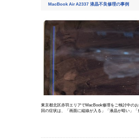
MacBook Air A2337 液晶不良修理の事例
東京都北区赤羽エリアでMacBook修理をご検討中のお客様
回の症状は、「画面に縦線が入る」「液晶が暗い」「角