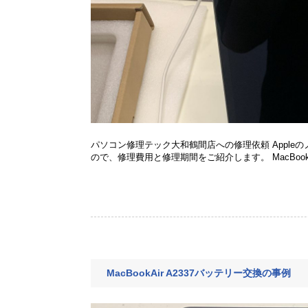
パソコン修理テック大和鶴間店への修理依頼 Appleのノー
ので、修理費用と修理期間をご紹介します。 MacBook Air
MacBookAir A2337バッテリー交換の事例