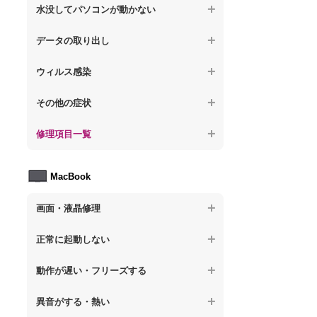
【ノートパソコン】パソコンから異音がす
水没してパソコンが動かない
る
【ノートパソコン】電源を入れた後、画面
【ノートパソコン】動作が遅いその他の問
が固まる
【ノートパソコン】水没してパソコンが動
題
データの取り出し
【ノートパソコン】パソコン本体が熱い
かない
【ノートパソコン】起動した後再起動を繰
【ノートパソコン】起動しないPCのデータ
【ノートパソコン】異音や熱に関するその
ウィルス感染
り返す
を復旧
他の問題
【ノートパソコン】特定のプログラムを削
【ノートパソコン】修復モードから復旧で
その他の症状
【ノートパソコン】ログインできないPCの
除したい
きない
データ復旧
【ノートパソコン】事例紹介
修理項目一覧
【ノートパソコン】ウィルスにより正常動
【ノートパソコン】その他の起動しない問
【ノートパソコン】誤って削除したデータ
作しない
題
を復旧
【ノートパソコン】HDD交換
MacBook
【ノートパソコン】セキュリティ対策をし
【ノートパソコン】データ取り出しのその
【ノートパソコン】キーボード修理
てほしい
他の問題
画面・液晶修理
【ノートパソコン】電源故障
【ノートパソコン】ウィルス感染のその他
の問題
【macbook】画面の割れ・破損
【ノートパソコン】液晶ディスプレイ交換
正常に起動しない
【macbook】画面に何も表示されない
【ノートパソコン】マザーボード修理
【macbook】電源ボタンを押しても反応が
動作が遅い・フリーズする
無い
【macbook】チラつき・色彩異常(線や帯状
【ノートパソコン】SSD換装
のノイズが入る、色がおかしい、チラつく
異音がする・熱い
【macbook】電源は入るが画面は真っ暗で
等)
【ノートパソコン】OS再インストール