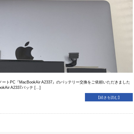
トPC『MacBookAir A2337』のバッテリー交換をご依頼いただきました
r A2337バッテ […]
【続きを読む】