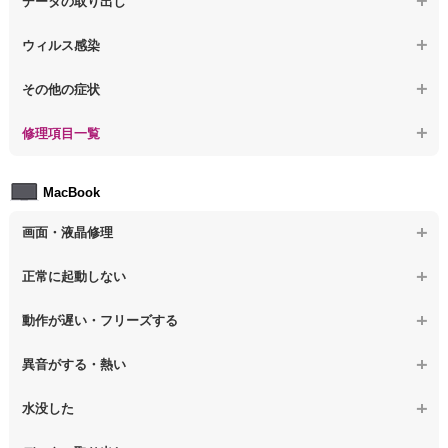
データの取り出し
【ノートパソコン】修復モードから復旧できない
【ノートパソコン】異音や熱に関するその他の問題
【ノートパソコン】起動しないPCのデータを復旧
ウィルス感染
【ノートパソコン】その他の起動しない問題
【ノートパソコン】ログインできないPCのデータ復旧
【ノートパソコン】特定のプログラムを削除したい
その他の症状
【ノートパソコン】誤って削除したデータを復旧
【ノートパソコン】ウィルスにより正常動作しない
【ノートパソコン】事例紹介
修理項目一覧
【ノートパソコン】データ取り出しのその他の問題
【ノートパソコン】セキュリティ対策をしてほしい
【ノートパソコン】HDD交換
MacBook
【ノートパソコン】ウィルス感染のその他の問題
【ノートパソコン】キーボード修理
画面・液晶修理
【ノートパソコン】電源故障
【macbook】画面の割れ・破損
正常に起動しない
【ノートパソコン】液晶ディスプレイ交換
【macbook】画面に何も表示されない
【macbook】電源ボタンを押しても反応が無い
【ノートパソコン】マザーボード修理
動作が遅い・フリーズする
【macbook】チラつき・色彩異常(線や帯状のノイズが入る、色がお
【macbook】電源は入るが画面は真っ暗で何も表示されない
【ノートパソコン】SSD換装
かしい、チラつく等)
異音がする・熱い
【macbook】デスクトップ画面に行かない
【ノートパソコン】OS再インストール
【macbook】症状が選択肢にない、よく分からない
【macbook】パソコンから異音がする
水没した
【macbook】症状が選択肢にない、よく分からない
【macbook】パソコン自体が熱かったり、熱風が出ている
【macbook】水没してパソコンが動かない