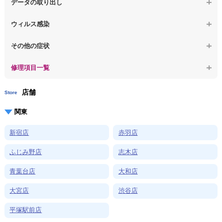
データの取り出し
【macbook】症状が選択肢にない、よく分からない
【macbook】起動しないパソコンのデータを復旧
ウィルス感染
【macbook】ログインできないパソコンのデータを復旧
【macbook】特定のプログラムを削除したい
その他の症状
【macbook】症状が選択肢にない、よく分からない
【macbook】症状が選択肢にない、よく分からない
修理項目一覧
店舗
Store
関東
新宿店
赤羽店
ふじみ野店
志木店
青葉台店
大和店
大宮店
渋谷店
平塚駅前店