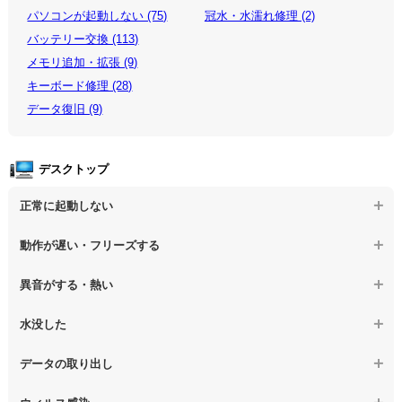
パソコンが起動しない (75)
冠水・水濡れ修理 (2)
バッテリー交換 (113)
メモリ追加・拡張 (9)
キーボード修理 (28)
データ復旧 (9)
デスクトップ
正常に起動しない
【デスクトップPC】電源を押しても反応がない
動作が遅い・フリーズする
【デスクトップPC】電源を入れても何も表示されない
【デスクトップPC】操作中の動作が遅い
異音がする・熱い
【デスクトップPC】電源を入れた後、画面が固まる
【デスクトップPC】操作中にフリーズする
【デスクトップPC】パソコンから異音がする
水没した
【パソコン】PCを起動すると再起動を繰り返す
【デスクトップPC】動作が遅いその他の問題
【デスクトップPC】パソコン本体が熱い
【デスクトップPC】水没してパソコンが動かない
データの取り出し
【デスクトップPC】修復モードから復旧できない
【デスクトップPC】異音や熱に関するその他の問題
【デスクトップPC】起動しないPCのデータを復旧