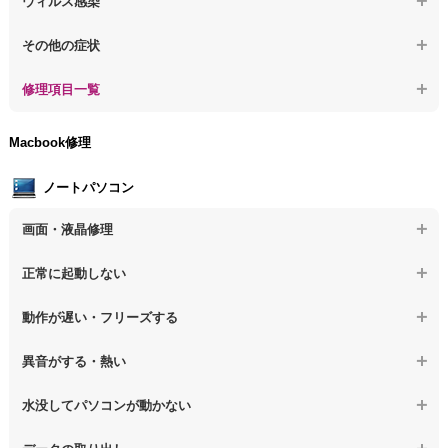
ウィルス感染
【デスクトップPC】その他の起動しない問題
【デスクトップPC】ログインできないPCのデータ復旧
【デスクトップPC】特定のプログラムを削除したい
その他の症状
【デスクトップPC】誤って削除したデータを復旧
【デスクトップPC】ウィルスにより正常動作しない
【デスクトップPC】事例紹介
修理項目一覧
【デスクトップPC】データ取り出しのその他の問題
【デスクトップPC】セキュリティ対策をしてほしい
【デスクトップPC】HDD交換
Macbook修理
【デスクトップPC】ウィルス感染のその他の問題
【デスクトップPC】キーボード交換
ノートパソコン
【デスクトップPC】電源故障
画面・液晶修理
【デスクトップPC】液晶ディスプレイ交換
【ノートパソコン】画面の割れ・破損
正常に起動しない
【デスクトップPC】マザーボード交換
【ノートパソコン】表示不良
【デスクトップPC】OS再インストール
【ノートパソコン】電源を押しても反応がない
動作が遅い・フリーズする
【ノートパソコン】チラつき・色彩異常
【ノートパソコン】電源を押しても何も表示されない
【ノートパソコン】操作中の動作が重い
異音がする・熱い
【ノートパソコン】その他の液晶不具合
【ノートパソコン】電源を入れた後、画面が固まる
【ノートパソコン】操作中にフリーズする
【ノートパソコン】パソコンから異音がする
水没してパソコンが動かない
【ノートパソコン】起動した後再起動を繰り返す
【ノートパソコン】動作が遅いその他の問題
【ノートパソコン】パソコン本体が熱い
【ノートパソコン】水没してパソコンが動かない