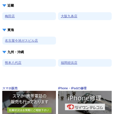
近畿
梅田店
大阪九条店
東海
名古屋今池ガスビル店
九州・沖縄
熊本八代店
福岡姪浜店
スマホ販売
iPhone・iPadの修理