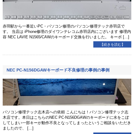
赤羽駅から一番近いPC・パソコン修理のパソコン修理テック赤羽店で
す。 当店は iPhone修理のダイワンテレコム赤羽店内にございます 修理内
容 NEC LAVIE N1565/CAWのキーボード交換を行いました。 キーボ […]
【続きを読む】
NEC PC-N156DGAWキーボード不良修理の事例の事例
パソコン修理テック志木店への依頼 こんにちは！パソコン修理テック志
木店です。本日はこちらのNEC PC-N156DGAWのキーボードに水をこぼ
してしまい一部キーが動作不良となってしまったというご相談をいただき
ましたので、 […]