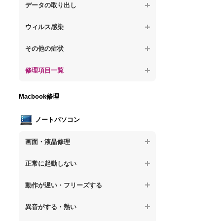
が固まる
【デスクトップPC】水没してパソコンが動
題
データの取り出し
【デスクトップPC】パソコン本体が熱い
かない
【パソコン】PCを起動すると再起動を繰り
【デスクトップPC】起動しないPCのデー
【デスクトップPC】異音や熱に関するその
ウィルス感染
返す
タを復旧
他の問題
【デスクトップPC】特定のプログラムを削
【デスクトップPC】修復モードから復旧で
その他の症状
【デスクトップPC】ログインできないPC
除したい
きない
のデータ復旧
【デスクトップPC】事例紹介
修理項目一覧
【デスクトップPC】ウィルスにより正常動
【デスクトップPC】その他の起動しない問
【デスクトップPC】誤って削除したデータ
作しない
題
を復旧
【デスクトップPC】HDD交換
Macbook修理
【デスクトップPC】セキュリティ対策をし
【デスクトップPC】データ取り出しのその
【デスクトップPC】キーボード交換
てほしい
他の問題
ノートパソコン
【デスクトップPC】電源故障
【デスクトップPC】ウィルス感染のその他
の問題
画面・液晶修理
【デスクトップPC】液晶ディスプレイ交換
【ノートパソコン】画面の割れ・破損
【デスクトップPC】マザーボード交換
正常に起動しない
【ノートパソコン】表示不良
【デスクトップPC】OS再インストール
【ノートパソコン】電源を押しても反応が
動作が遅い・フリーズする
ない
【ノートパソコン】チラつき・色彩異常
【ノートパソコン】操作中の動作が重い
異音がする・熱い
【ノートパソコン】電源を押しても何も表
【ノートパソコン】その他の液晶不具合
示されない