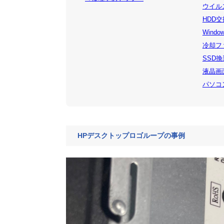
ウイルス
HDD交
Windo
冷却ファ
SSD換装
液晶画面
パソコン
HPデスクトップロゴループの事例