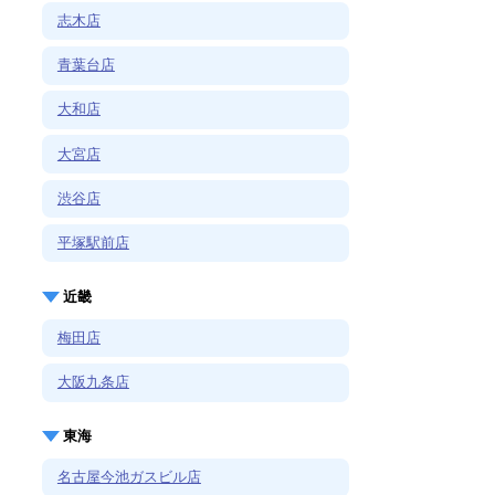
志木店
青葉台店
大和店
大宮店
渋谷店
平塚駅前店
近畿
梅田店
大阪九条店
東海
名古屋今池ガスビル店