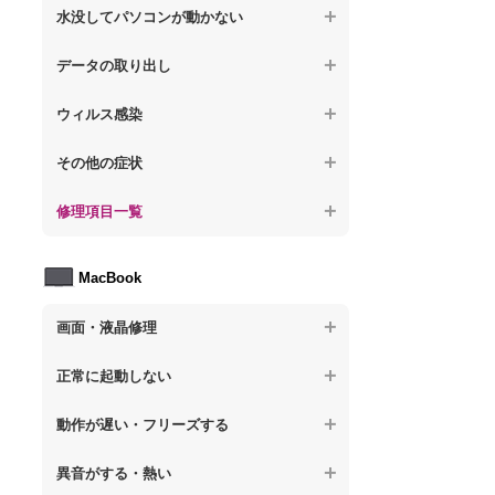
【ノートパソコン】操作中にフリーズする
【ノートパソコン】パソコンから異音がす
水没してパソコンが動かない
る
【ノートパソコン】電源を入れた後、画面
【ノートパソコン】動作が遅いその他の問
が固まる
【ノートパソコン】水没してパソコンが動
題
データの取り出し
【ノートパソコン】パソコン本体が熱い
かない
【ノートパソコン】起動した後再起動を繰
【ノートパソコン】起動しないPCのデータ
【ノートパソコン】異音や熱に関するその
ウィルス感染
り返す
を復旧
他の問題
【ノートパソコン】特定のプログラムを削
【ノートパソコン】修復モードから復旧で
その他の症状
【ノートパソコン】ログインできないPCの
除したい
きない
データ復旧
【ノートパソコン】事例紹介
修理項目一覧
【ノートパソコン】ウィルスにより正常動
【ノートパソコン】その他の起動しない問
【ノートパソコン】誤って削除したデータ
作しない
題
を復旧
【ノートパソコン】HDD交換
MacBook
【ノートパソコン】セキュリティ対策をし
【ノートパソコン】データ取り出しのその
【ノートパソコン】キーボード修理
てほしい
他の問題
画面・液晶修理
【ノートパソコン】電源故障
【ノートパソコン】ウィルス感染のその他
の問題
【macbook】画面の割れ・破損
【ノートパソコン】液晶ディスプレイ交換
正常に起動しない
【macbook】画面に何も表示されない
【ノートパソコン】マザーボード修理
【macbook】電源ボタンを押しても反応が
動作が遅い・フリーズする
無い
【macbook】チラつき・色彩異常(線や帯状
【ノートパソコン】SSD換装
のノイズが入る、色がおかしい、チラつく
異音がする・熱い
【macbook】電源は入るが画面は真っ暗で
等)