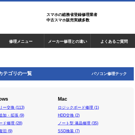
スマホの総務省登録修理業者
中古スマホ販売実績多数
修理メニュー
メーカー修理との違い
よくあるご質問
」 カテゴリの一覧
パソコン修理テック
ows
Mac
ー交換 (113)
ロジックボード修理 (1)
加・拡張 (9)
HDD交換 (2)
ド修理 (28)
ノート型 液晶修理 (35)
旧 (9)
SSD換装 (7)