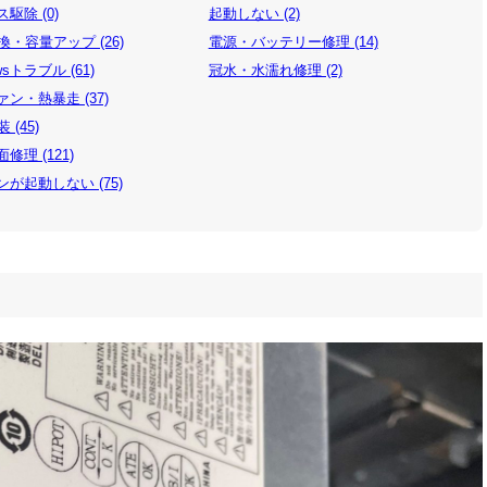
駆除 (0)
起動しない (2)
換・容量アップ (26)
電源・バッテリー修理 (14)
wsトラブル (61)
冠水・水濡れ修理 (2)
ン・熱暴走 (37)
 (45)
修理 (121)
が起動しない (75)