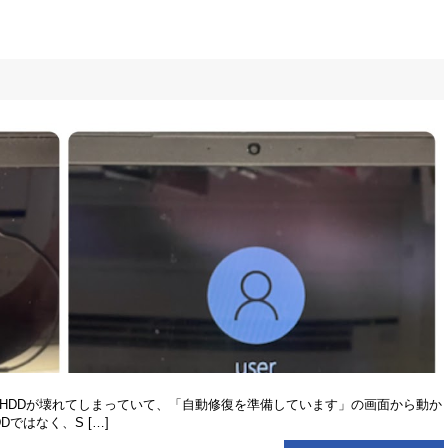
 （型番：P51F） HDDが壊れてしまっていて、「自動修復を準備しています」の画面から動か
ではなく、S […]