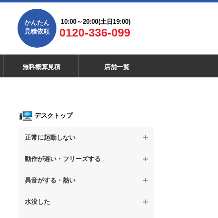
10:00～20:00(土日19:00)
かんたん
0120-336-099
見積依頼
無料概算見積
店舗一覧
デスクトップ
正常に起動しない
【デスクトップPC】電源を押しても反応が
動作が遅い・フリーズする
ない
【デスクトップPC】操作中の動作が遅い
異音がする・熱い
【デスクトップPC】電源を入れても何も表
示されない
【デスクトップPC】操作中にフリーズする
【デスクトップPC】パソコンから異音がす
水没した
る
【デスクトップPC】電源を入れた後、画面
【デスクトップPC】動作が遅いその他の問