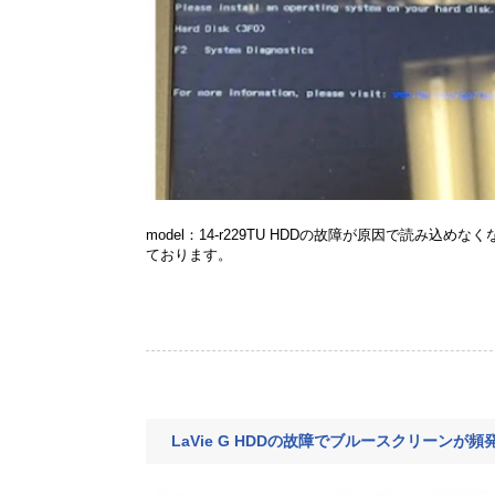
model：14-r229TU HDDの故障が原因で読み
ております。
LaVie G HDDの故障でブルースクリーンが頻