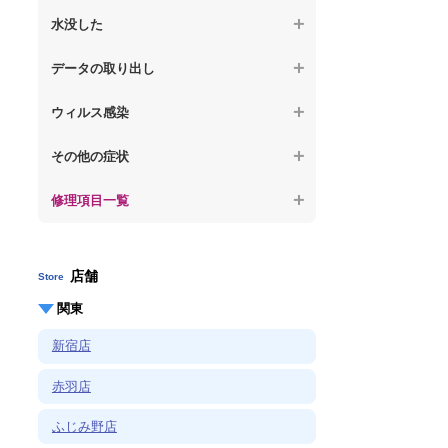
【ノートパソコン】OS再インストール
何も表示されない
【macbook】パソコンから異音がする
水没した
【macbook】症状が選択肢にない、よく分
【macbook】デスクトップ画面に行かない
からない
【macbook】パソコン自体が熱かったり、
【macbook】水没してパソコンが動かない
データの取り出し
熱風が出ている
【macbook】症状が選択肢にない、よく分
からない
【macbook】起動しないパソコンのデータ
【macbook】症状が選択肢にない、よく分
ウィルス感染
を復旧
からない
【macbook】特定のプログラムを削除した
その他の症状
【macbook】ログインできないパソコンの
い
データを復旧
修理項目一覧
【macbook】症状が選択肢にない、よく分
【macbook】症状が選択肢にない、よく分
からない
からない
店舗
Store
関東
新宿店
赤羽店
ふじみ野店