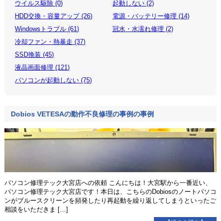
ウイルス駆除 (0)
起動しない (2)
HDD交換・容量アップ (26)
電源・バッテリー修理 (14)
Windowsトラブル (61)
冠水・水濡れ修理 (2)
冷却ファン・熱暴走 (37)
SSD換装 (45)
液晶画面修理 (121)
パソコンが起動しない (75)
Dobios VETESAの動作不良修理の事例の事例
パソコン修理テック大宮店への依頼 こんにちは！大宮駅から一番近い、
パソコン修理テック大宮店です！本日は、こちらのDobiosのノートパソコ
ンがブルースクリーンを頻発したり再起動を繰り返してしまうといったご
相談をいただきま […]