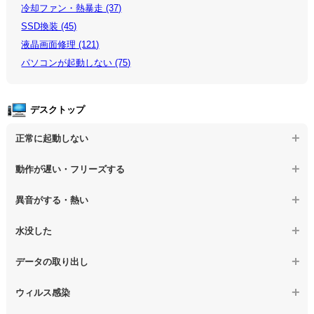
冷却ファン・熱暴走 (37)
SSD換装 (45)
液晶画面修理 (121)
パソコンが起動しない (75)
デスクトップ
正常に起動しない
【デスクトップPC】電源を押しても反応がない
動作が遅い・フリーズする
【デスクトップPC】電源を入れても何も表示されない
【デスクトップPC】操作中の動作が遅い
異音がする・熱い
【デスクトップPC】電源を入れた後、画面が固まる
【デスクトップPC】操作中にフリーズする
【デスクトップPC】パソコンから異音がする
水没した
【パソコン】PCを起動すると再起動を繰り返す
【デスクトップPC】動作が遅いその他の問題
【デスクトップPC】パソコン本体が熱い
【デスクトップPC】水没してパソコンが動かない
データの取り出し
【デスクトップPC】修復モードから復旧できない
【デスクトップPC】異音や熱に関するその他の問題
【デスクトップPC】起動しないPCのデータを復旧
ウィルス感染
【デスクトップPC】その他の起動しない問題
【デスクトップPC】ログインできないPCのデータ復旧