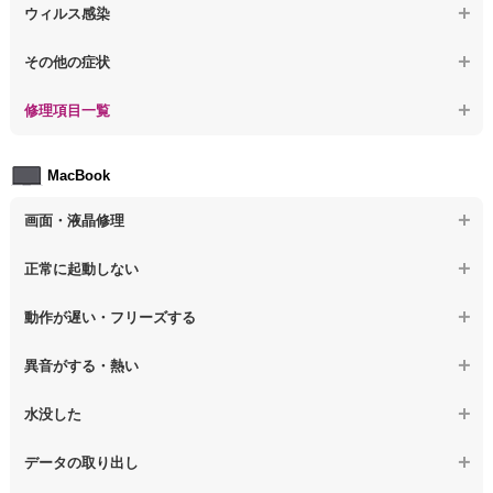
【ノートパソコン】起動しないPCのデータを復旧
ウィルス感染
【ノートパソコン】その他の起動しない問題
【ノートパソコン】ログインできないPCのデータ復旧
【ノートパソコン】特定のプログラムを削除したい
その他の症状
【ノートパソコン】誤って削除したデータを復旧
【ノートパソコン】ウィルスにより正常動作しない
【ノートパソコン】事例紹介
修理項目一覧
【ノートパソコン】データ取り出しのその他の問題
【ノートパソコン】セキュリティ対策をしてほしい
【ノートパソコン】HDD交換
MacBook
【ノートパソコン】ウィルス感染のその他の問題
【ノートパソコン】キーボード修理
画面・液晶修理
【ノートパソコン】電源故障
【macbook】画面の割れ・破損
正常に起動しない
【ノートパソコン】液晶ディスプレイ交換
【macbook】画面に何も表示されない
【macbook】電源ボタンを押しても反応が無い
【ノートパソコン】マザーボード修理
動作が遅い・フリーズする
【macbook】チラつき・色彩異常(線や帯状のノイズが入る、色がお
【macbook】電源は入るが画面は真っ暗で何も表示されない
【ノートパソコン】SSD換装
かしい、チラつく等)
異音がする・熱い
【macbook】デスクトップ画面に行かない
【ノートパソコン】OS再インストール
【macbook】症状が選択肢にない、よく分からない
【macbook】パソコンから異音がする
水没した
【macbook】症状が選択肢にない、よく分からない
【macbook】パソコン自体が熱かったり、熱風が出ている
【macbook】水没してパソコンが動かない
データの取り出し
【macbook】症状が選択肢にない、よく分からない