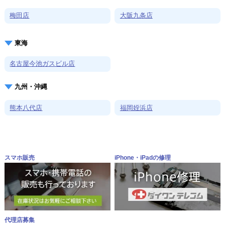
梅田店
大阪九条店
東海
名古屋今池ガスビル店
九州・沖縄
熊本八代店
福岡姪浜店
スマホ販売
iPhone・iPadの修理
代理店募集