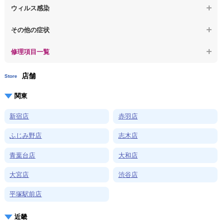
【macbook】起動しないパソコンのデータを復旧
ウィルス感染
【macbook】ログインできないパソコンのデータを復旧
【macbook】特定のプログラムを削除したい
その他の症状
【macbook】症状が選択肢にない、よく分からない
【macbook】症状が選択肢にない、よく分からない
修理項目一覧
店舗
Store
関東
新宿店
赤羽店
ふじみ野店
志木店
青葉台店
大和店
大宮店
渋谷店
平塚駅前店
近畿