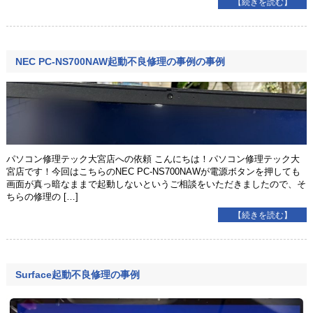
【続きを読む】
NEC PC-NS700NAW起動不良修理の事例の事例
パソコン修理テック大宮店への依頼 こんにちは！パソコン修理テック大
宮店です！今回はこちらのNEC PC-NS700NAWが電源ボタンを押しても
画面が真っ暗なままで起動しないというご相談をいただきましたので、そ
ちらの修理の […]
【続きを読む】
Surface起動不良修理の事例