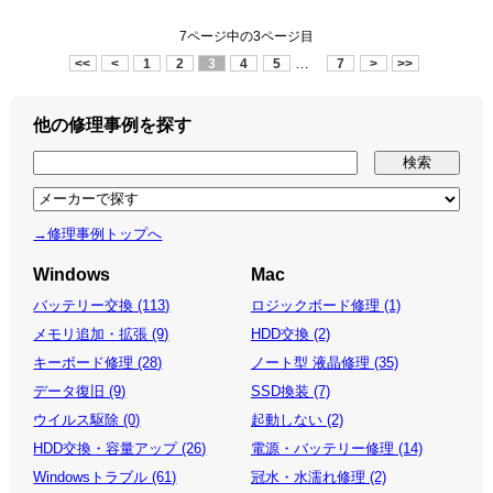
7ページ中の3ページ目
…
<<
<
1
2
3
4
5
7
>
>>
他の修理事例を探す
→修理事例トップへ
Windows
Mac
バッテリー交換 (113)
ロジックボード修理 (1)
メモリ追加・拡張 (9)
HDD交換 (2)
キーボード修理 (28)
ノート型 液晶修理 (35)
データ復旧 (9)
SSD換装 (7)
ウイルス駆除 (0)
起動しない (2)
HDD交換・容量アップ (26)
電源・バッテリー修理 (14)
Windowsトラブル (61)
冠水・水濡れ修理 (2)