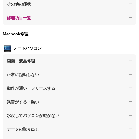
【デスクトップPC】特定のプログラムを削除したい
その他の症状
【デスクトップPC】誤って削除したデータを復旧
【デスクトップPC】ウィルスにより正常動作しない
【デスクトップPC】事例紹介
修理項目一覧
【デスクトップPC】データ取り出しのその他の問題
【デスクトップPC】セキュリティ対策をしてほしい
【デスクトップPC】HDD交換
Macbook修理
【デスクトップPC】ウィルス感染のその他の問題
【デスクトップPC】キーボード交換
ノートパソコン
【デスクトップPC】電源故障
画面・液晶修理
【デスクトップPC】液晶ディスプレイ交換
【ノートパソコン】画面の割れ・破損
正常に起動しない
【デスクトップPC】マザーボード交換
【ノートパソコン】表示不良
【デスクトップPC】OS再インストール
【ノートパソコン】電源を押しても反応がない
動作が遅い・フリーズする
【ノートパソコン】チラつき・色彩異常
【ノートパソコン】電源を押しても何も表示されない
【ノートパソコン】操作中の動作が重い
異音がする・熱い
【ノートパソコン】その他の液晶不具合
【ノートパソコン】電源を入れた後、画面が固まる
【ノートパソコン】操作中にフリーズする
【ノートパソコン】パソコンから異音がする
水没してパソコンが動かない
【ノートパソコン】起動した後再起動を繰り返す
【ノートパソコン】動作が遅いその他の問題
【ノートパソコン】パソコン本体が熱い
【ノートパソコン】水没してパソコンが動かない
データの取り出し
【ノートパソコン】修復モードから復旧できない
【ノートパソコン】異音や熱に関するその他の問題