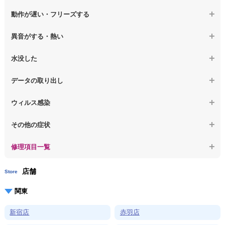
【macbook】画面に何も表示されない
【macbook】電源ボタンを押しても反応が無い
【ノートパソコン】マザーボード修理
動作が遅い・フリーズする
【macbook】チラつき・色彩異常(線や帯状のノイズが入る、色がお
【macbook】電源は入るが画面は真っ暗で何も表示されない
【ノートパソコン】SSD換装
かしい、チラつく等)
異音がする・熱い
【macbook】デスクトップ画面に行かない
【ノートパソコン】OS再インストール
【macbook】症状が選択肢にない、よく分からない
【macbook】パソコンから異音がする
水没した
【macbook】症状が選択肢にない、よく分からない
【macbook】パソコン自体が熱かったり、熱風が出ている
【macbook】水没してパソコンが動かない
データの取り出し
【macbook】症状が選択肢にない、よく分からない
【macbook】起動しないパソコンのデータを復旧
ウィルス感染
【macbook】ログインできないパソコンのデータを復旧
【macbook】特定のプログラムを削除したい
その他の症状
【macbook】症状が選択肢にない、よく分からない
【macbook】症状が選択肢にない、よく分からない
修理項目一覧
店舗
Store
関東
新宿店
赤羽店