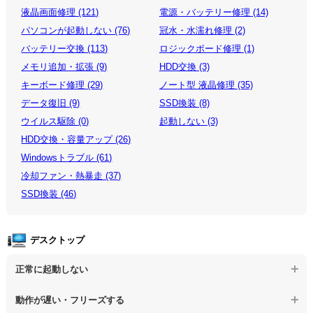
液晶画面修理 (121)
電源・バッテリー修理 (14)
パソコンが起動しない (76)
冠水・水濡れ修理 (2)
バッテリー交換 (113)
ロジックボード修理 (1)
メモリ追加・拡張 (9)
HDD交換 (3)
キーボード修理 (29)
ノート型 液晶修理 (35)
データ復旧 (9)
SSD換装 (8)
ウイルス駆除 (0)
起動しない (3)
HDD交換・容量アップ (26)
Windowsトラブル (61)
冷却ファン・熱暴走 (37)
SSD換装 (46)
デスクトップ
正常に起動しない
【デスクトップPC】電源を押しても反応がない
動作が遅い・フリーズする