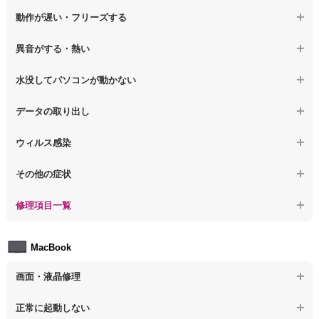
【ノートパソコン】表示不良
【デスクトップPC】OS再インストール
【ノートパソコン】電源を押しても反応がない
動作が遅い・フリーズする
【ノートパソコン】チラつき・色彩異常
【ノートパソコン】電源を押しても何も表示されない
【ノートパソコン】操作中の動作が重い
異音がする・熱い
【ノートパソコン】その他の液晶不具合
【ノートパソコン】電源を入れた後、画面が固まる
【ノートパソコン】操作中にフリーズする
【ノートパソコン】パソコンから異音がする
水没してパソコンが動かない
【ノートパソコン】起動した後再起動を繰り返す
【ノートパソコン】動作が遅いその他の問題
【ノートパソコン】パソコン本体が熱い
【ノートパソコン】水没してパソコンが動かない
データの取り出し
【ノートパソコン】修復モードから復旧できない
【ノートパソコン】異音や熱に関するその他の問題
【ノートパソコン】起動しないPCのデータを復旧
ウィルス感染
【ノートパソコン】その他の起動しない問題
【ノートパソコン】ログインできないPCのデータ復旧
【ノートパソコン】特定のプログラムを削除したい
その他の症状
【ノートパソコン】誤って削除したデータを復旧
【ノートパソコン】ウィルスにより正常動作しない
【ノートパソコン】事例紹介
修理項目一覧
【ノートパソコン】データ取り出しのその他の問題
【ノートパソコン】セキュリティ対策をしてほしい
【ノートパソコン】HDD交換
MacBook
【ノートパソコン】ウィルス感染のその他の問題
【ノートパソコン】キーボード修理
画面・液晶修理
【ノートパソコン】電源故障
【macbook】画面の割れ・破損
正常に起動しない
【ノートパソコン】液晶ディスプレイ交換