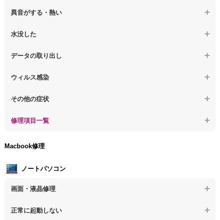
【デスクトップPC】電源を入れても何も表示されない
【デスクトップPC】操作中の動作が遅い
異音がする・熱い
【デスクトップPC】電源を入れた後、画面が固まる
【デスクトップPC】操作中にフリーズする
【デスクトップPC】パソコンから異音がする
水没した
【パソコン】PCを起動すると再起動を繰り返す
【デスクトップPC】動作が遅いその他の問題
【デスクトップPC】パソコン本体が熱い
【デスクトップPC】水没してパソコンが動かない
データの取り出し
【デスクトップPC】修復モードから復旧できない
【デスクトップPC】異音や熱に関するその他の問題
【デスクトップPC】起動しないPCのデータを復旧
ウィルス感染
【デスクトップPC】その他の起動しない問題
【デスクトップPC】ログインできないPCのデータ復旧
【デスクトップPC】特定のプログラムを削除したい
その他の症状
【デスクトップPC】誤って削除したデータを復旧
【デスクトップPC】ウィルスにより正常動作しない
【デスクトップPC】事例紹介
修理項目一覧
【デスクトップPC】データ取り出しのその他の問題
【デスクトップPC】セキュリティ対策をしてほしい
【デスクトップPC】HDD交換
Macbook修理
【デスクトップPC】ウィルス感染のその他の問題
【デスクトップPC】キーボード交換
ノートパソコン
【デスクトップPC】電源故障
画面・液晶修理
【デスクトップPC】液晶ディスプレイ交換
【ノートパソコン】画面の割れ・破損
正常に起動しない
【デスクトップPC】マザーボード交換