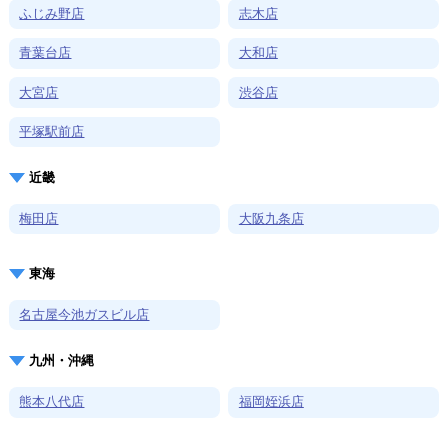
ふじみ野店
志木店
青葉台店
大和店
大宮店
渋谷店
平塚駅前店
近畿
梅田店
大阪九条店
東海
名古屋今池ガスビル店
九州・沖縄
熊本八代店
福岡姪浜店