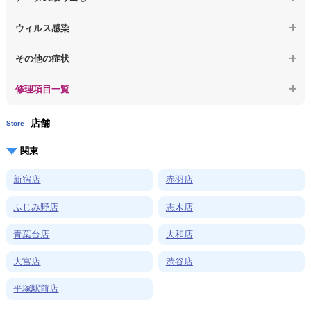
【macbook】症状が選択肢にない、よく分からない
【macbook】起動しないパソコンのデータを復旧
ウィルス感染
【macbook】ログインできないパソコンのデータを復旧
【macbook】特定のプログラムを削除したい
その他の症状
【macbook】症状が選択肢にない、よく分からない
【macbook】症状が選択肢にない、よく分からない
修理項目一覧
店舗
Store
関東
新宿店
赤羽店
ふじみ野店
志木店
青葉台店
大和店
大宮店
渋谷店
平塚駅前店