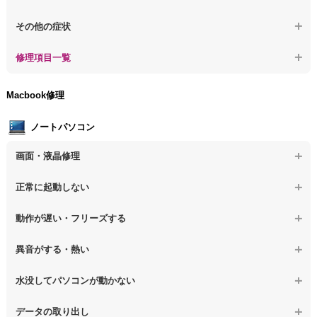
【デスクトップPC】ログインできないPCのデータ復旧
【デスクトップPC】特定のプログラムを削除したい
その他の症状
【デスクトップPC】誤って削除したデータを復旧
【デスクトップPC】ウィルスにより正常動作しない
【デスクトップPC】事例紹介
修理項目一覧
【デスクトップPC】データ取り出しのその他の問題
【デスクトップPC】セキュリティ対策をしてほしい
【デスクトップPC】HDD交換
Macbook修理
【デスクトップPC】ウィルス感染のその他の問題
【デスクトップPC】キーボード交換
ノートパソコン
【デスクトップPC】電源故障
画面・液晶修理
【デスクトップPC】液晶ディスプレイ交換
【ノートパソコン】画面の割れ・破損
正常に起動しない
【デスクトップPC】マザーボード交換
【ノートパソコン】表示不良
【デスクトップPC】OS再インストール
【ノートパソコン】電源を押しても反応がない
動作が遅い・フリーズする
【ノートパソコン】チラつき・色彩異常
【ノートパソコン】電源を押しても何も表示されない
【ノートパソコン】操作中の動作が重い
異音がする・熱い
【ノートパソコン】その他の液晶不具合
【ノートパソコン】電源を入れた後、画面が固まる
【ノートパソコン】操作中にフリーズする
【ノートパソコン】パソコンから異音がする
水没してパソコンが動かない
【ノートパソコン】起動した後再起動を繰り返す
【ノートパソコン】動作が遅いその他の問題
【ノートパソコン】パソコン本体が熱い
【ノートパソコン】水没してパソコンが動かない
データの取り出し