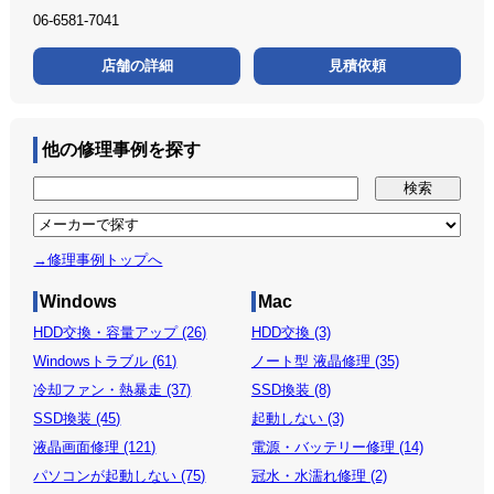
06-6581-7041
店舗の詳細
見積依頼
他の修理事例を探す
→修理事例トップへ
Windows
Mac
HDD交換・容量アップ (26)
HDD交換 (3)
Windowsトラブル (61)
ノート型 液晶修理 (35)
冷却ファン・熱暴走 (37)
SSD換装 (8)
SSD換装 (45)
起動しない (3)
液晶画面修理 (121)
電源・バッテリー修理 (14)
パソコンが起動しない (75)
冠水・水濡れ修理 (2)