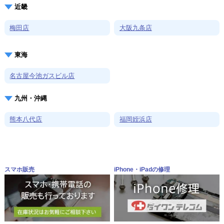
近畿
梅田店
大阪九条店
東海
名古屋今池ガスビル店
九州・沖縄
熊本八代店
福岡姪浜店
スマホ販売
iPhone・iPadの修理