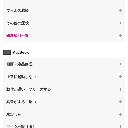
【ノートパソコン】修復モードから復旧できない
【ノートパソコン】異音や熱に関するその他の問題
【ノートパソコン】起動しないPCのデータを復旧
ウィルス感染
【ノートパソコン】その他の起動しない問題
【ノートパソコン】ログインできないPCのデータ復旧
【ノートパソコン】特定のプログラムを削除したい
その他の症状
【ノートパソコン】誤って削除したデータを復旧
【ノートパソコン】ウィルスにより正常動作しない
【ノートパソコン】事例紹介
修理項目一覧
【ノートパソコン】データ取り出しのその他の問題
【ノートパソコン】セキュリティ対策をしてほしい
【ノートパソコン】HDD交換
MacBook
【ノートパソコン】ウィルス感染のその他の問題
【ノートパソコン】キーボード修理
画面・液晶修理
【ノートパソコン】電源故障
【macbook】画面の割れ・破損
正常に起動しない
【ノートパソコン】液晶ディスプレイ交換
【macbook】画面に何も表示されない
【macbook】電源ボタンを押しても反応が無い
【ノートパソコン】マザーボード修理
動作が遅い・フリーズする
【macbook】チラつき・色彩異常(線や帯状のノイズが入る、色がお
【macbook】電源は入るが画面は真っ暗で何も表示されない
【ノートパソコン】SSD換装
かしい、チラつく等)
異音がする・熱い
【macbook】デスクトップ画面に行かない
【ノートパソコン】OS再インストール
【macbook】症状が選択肢にない、よく分からない
【macbook】パソコンから異音がする
水没した
【macbook】症状が選択肢にない、よく分からない
【macbook】パソコン自体が熱かったり、熱風が出ている
【macbook】水没してパソコンが動かない
データの取り出し