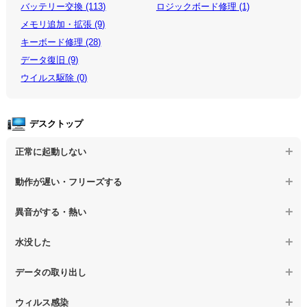
バッテリー交換 (113)
ロジックボード修理 (1)
メモリ追加・拡張 (9)
キーボード修理 (28)
データ復旧 (9)
ウイルス駆除 (0)
デスクトップ
正常に起動しない
【デスクトップPC】電源を押しても反応がない
動作が遅い・フリーズする
【デスクトップPC】電源を入れても何も表示されない
【デスクトップPC】操作中の動作が遅い
異音がする・熱い
【デスクトップPC】電源を入れた後、画面が固まる
【デスクトップPC】操作中にフリーズする
【デスクトップPC】パソコンから異音がする
水没した
【パソコン】PCを起動すると再起動を繰り返す
【デスクトップPC】動作が遅いその他の問題
【デスクトップPC】パソコン本体が熱い
【デスクトップPC】水没してパソコンが動かない
データの取り出し
【デスクトップPC】修復モードから復旧できない
【デスクトップPC】異音や熱に関するその他の問題
【デスクトップPC】起動しないPCのデータを復旧
ウィルス感染
【デスクトップPC】その他の起動しない問題