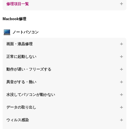
【デスクトップPC】事例紹介
修理項目一覧
【デスクトップPC】データ取り出しのその他の問題
【デスクトップPC】セキュリティ対策をしてほしい
【デスクトップPC】HDD交換
Macbook修理
【デスクトップPC】ウィルス感染のその他の問題
【デスクトップPC】キーボード交換
ノートパソコン
【デスクトップPC】電源故障
画面・液晶修理
【デスクトップPC】液晶ディスプレイ交換
【ノートパソコン】画面の割れ・破損
正常に起動しない
【デスクトップPC】マザーボード交換
【ノートパソコン】表示不良
【デスクトップPC】OS再インストール
【ノートパソコン】電源を押しても反応がない
動作が遅い・フリーズする
【ノートパソコン】チラつき・色彩異常
【ノートパソコン】電源を押しても何も表示されない
【ノートパソコン】操作中の動作が重い
異音がする・熱い
【ノートパソコン】その他の液晶不具合
【ノートパソコン】電源を入れた後、画面が固まる
【ノートパソコン】操作中にフリーズする
【ノートパソコン】パソコンから異音がする
水没してパソコンが動かない
【ノートパソコン】起動した後再起動を繰り返す
【ノートパソコン】動作が遅いその他の問題
【ノートパソコン】パソコン本体が熱い
【ノートパソコン】水没してパソコンが動かない
データの取り出し
【ノートパソコン】修復モードから復旧できない
【ノートパソコン】異音や熱に関するその他の問題
【ノートパソコン】起動しないPCのデータを復旧
ウィルス感染
【ノートパソコン】その他の起動しない問題
【ノートパソコン】ログインできないPCのデータ復旧