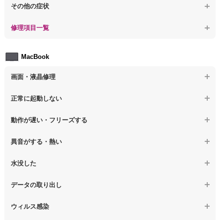
【ノートパソコン】特定のプログラムを削除したい
その他の症状
【ノートパソコン】誤って削除したデータを復旧
【ノートパソコン】ウィルスにより正常動作しない
【ノートパソコン】事例紹介
修理項目一覧
【ノートパソコン】データ取り出しのその他の問題
【ノートパソコン】セキュリティ対策をしてほしい
【ノートパソコン】HDD交換
MacBook
【ノートパソコン】ウィルス感染のその他の問題
【ノートパソコン】キーボード修理
画面・液晶修理
【ノートパソコン】電源故障
【macbook】画面の割れ・破損
正常に起動しない
【ノートパソコン】液晶ディスプレイ交換
【macbook】画面に何も表示されない
【macbook】電源ボタンを押しても反応が無い
【ノートパソコン】マザーボード修理
動作が遅い・フリーズする
【macbook】チラつき・色彩異常(線や帯状のノイズが入る、色がお
【macbook】電源は入るが画面は真っ暗で何も表示されない
【ノートパソコン】SSD換装
かしい、チラつく等)
異音がする・熱い
【macbook】デスクトップ画面に行かない
【ノートパソコン】OS再インストール
【macbook】症状が選択肢にない、よく分からない
【macbook】パソコンから異音がする
水没した
【macbook】症状が選択肢にない、よく分からない
【macbook】パソコン自体が熱かったり、熱風が出ている
【macbook】水没してパソコンが動かない
データの取り出し
【macbook】症状が選択肢にない、よく分からない
【macbook】起動しないパソコンのデータを復旧
ウィルス感染