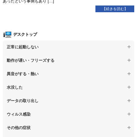
あったという事例もあり […]
【続きを読む】
デスクトップ
正常に起動しない
【デスクトップPC】電源を押しても反応がない
動作が遅い・フリーズする
【デスクトップPC】電源を入れても何も表示されない
【デスクトップPC】操作中の動作が遅い
異音がする・熱い
【デスクトップPC】電源を入れた後、画面が固まる
【デスクトップPC】操作中にフリーズする
【デスクトップPC】パソコンから異音がする
水没した
【パソコン】PCを起動すると再起動を繰り返す
【デスクトップPC】動作が遅いその他の問題
【デスクトップPC】パソコン本体が熱い
【デスクトップPC】水没してパソコンが動かない
データの取り出し
【デスクトップPC】修復モードから復旧できない
【デスクトップPC】異音や熱に関するその他の問題
【デスクトップPC】起動しないPCのデータを復旧
ウィルス感染
【デスクトップPC】その他の起動しない問題
【デスクトップPC】ログインできないPCのデータ復旧
【デスクトップPC】特定のプログラムを削除したい
その他の症状
【デスクトップPC】誤って削除したデータを復旧
【デスクトップPC】ウィルスにより正常動作しない