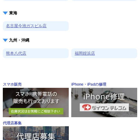
東海
名古屋今池ガスビル店
九州・沖縄
熊本八代店
福岡姪浜店
スマホ販売
iPhone・iPadの修理
代理店募集