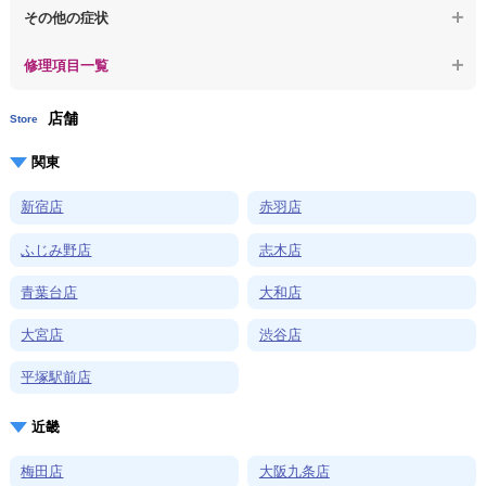
【macbook】ログインできないパソコンのデータを復旧
【macbook】特定のプログラムを削除したい
その他の症状
【macbook】症状が選択肢にない、よく分からない
【macbook】症状が選択肢にない、よく分からない
修理項目一覧
店舗
Store
関東
新宿店
赤羽店
ふじみ野店
志木店
青葉台店
大和店
大宮店
渋谷店
平塚駅前店
近畿
梅田店
大阪九条店