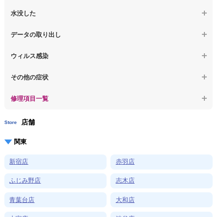
【macbook】デスクトップ画面に行かない
【ノートパソコン】OS再インストール
【macbook】症状が選択肢にない、よく分からない
【macbook】パソコンから異音がする
水没した
【macbook】症状が選択肢にない、よく分からない
【macbook】パソコン自体が熱かったり、熱風が出ている
【macbook】水没してパソコンが動かない
データの取り出し
【macbook】症状が選択肢にない、よく分からない
【macbook】起動しないパソコンのデータを復旧
ウィルス感染
【macbook】ログインできないパソコンのデータを復旧
【macbook】特定のプログラムを削除したい
その他の症状
【macbook】症状が選択肢にない、よく分からない
【macbook】症状が選択肢にない、よく分からない
修理項目一覧
店舗
Store
関東
新宿店
赤羽店
ふじみ野店
志木店
青葉台店
大和店