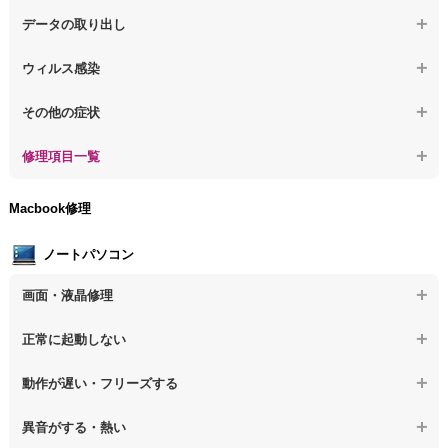
【デスクトップPC】動作が遅いその他の問題
【デスクトップPC】パソコン本体が熱い
【デスクトップPC】水没してパソコンが動かない
データの取り出し
【デスクトップPC】修復モードから復旧できない
【デスクトップPC】異音や熱に関するその他の問題
【デスクトップPC】起動しないPCのデータを復旧
ウィルス感染
【デスクトップPC】その他の起動しない問題
【デスクトップPC】ログインできないPCのデータ復旧
【デスクトップPC】特定のプログラムを削除したい
その他の症状
【デスクトップPC】誤って削除したデータを復旧
【デスクトップPC】ウィルスにより正常動作しない
【デスクトップPC】事例紹介
修理項目一覧
【デスクトップPC】データ取り出しのその他の問題
【デスクトップPC】セキュリティ対策をしてほしい
【デスクトップPC】HDD交換
Macbook修理
【デスクトップPC】ウィルス感染のその他の問題
【デスクトップPC】キーボード交換
ノートパソコン
【デスクトップPC】電源故障
画面・液晶修理
【デスクトップPC】液晶ディスプレイ交換
【ノートパソコン】画面の割れ・破損
正常に起動しない
【デスクトップPC】マザーボード交換
【ノートパソコン】表示不良
【デスクトップPC】OS再インストール
【ノートパソコン】電源を押しても反応がない
動作が遅い・フリーズする
【ノートパソコン】チラつき・色彩異常
【ノートパソコン】電源を押しても何も表示されない
【ノートパソコン】操作中の動作が重い
異音がする・熱い
【ノートパソコン】その他の液晶不具合