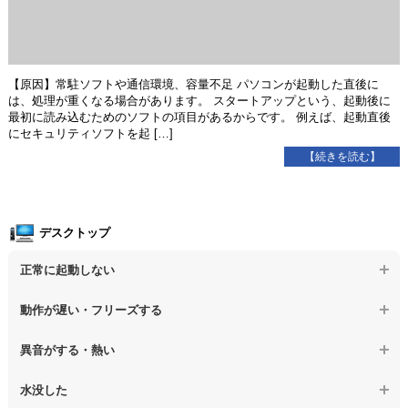
【原因】常駐ソフトや通信環境、容量不足 パソコンが起動した直後に
は、処理が重くなる場合があります。 スタートアップという、起動後に
最初に読み込むためのソフトの項目があるからです。 例えば、起動直後
にセキュリティソフトを起 […]
【続きを読む】
デスクトップ
正常に起動しない
【デスクトップPC】電源を押しても反応がない
動作が遅い・フリーズする
【デスクトップPC】電源を入れても何も表示されない
【デスクトップPC】操作中の動作が遅い
異音がする・熱い
【デスクトップPC】電源を入れた後、画面が固まる
【デスクトップPC】操作中にフリーズする
【デスクトップPC】パソコンから異音がする
水没した
【パソコン】PCを起動すると再起動を繰り返す