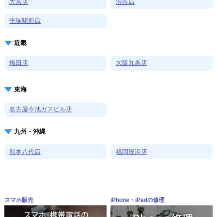
大宮店
渋谷店
平塚駅前店
近畿
梅田店
大阪九条店
東海
名古屋今池ガスビル店
九州・沖縄
熊本八代店
福岡姪浜店
スマホ販売
iPhone・iPadの修理