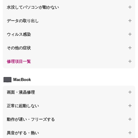
【ノートパソコン】電源を入れた後、画面が固まる
【ノートパソコン】操作中にフリーズする
【ノートパソコン】パソコンから異音がする
水没してパソコンが動かない
【ノートパソコン】起動した後再起動を繰り返す
【ノートパソコン】動作が遅いその他の問題
【ノートパソコン】パソコン本体が熱い
【ノートパソコン】水没してパソコンが動かない
データの取り出し
【ノートパソコン】修復モードから復旧できない
【ノートパソコン】異音や熱に関するその他の問題
【ノートパソコン】起動しないPCのデータを復旧
ウィルス感染
【ノートパソコン】その他の起動しない問題
【ノートパソコン】ログインできないPCのデータ復旧
【ノートパソコン】特定のプログラムを削除したい
その他の症状
【ノートパソコン】誤って削除したデータを復旧
【ノートパソコン】ウィルスにより正常動作しない
【ノートパソコン】事例紹介
修理項目一覧
【ノートパソコン】データ取り出しのその他の問題
【ノートパソコン】セキュリティ対策をしてほしい
【ノートパソコン】HDD交換
MacBook
【ノートパソコン】ウィルス感染のその他の問題
【ノートパソコン】キーボード修理
画面・液晶修理
【ノートパソコン】電源故障
【macbook】画面の割れ・破損
正常に起動しない
【ノートパソコン】液晶ディスプレイ交換
【macbook】画面に何も表示されない
【macbook】電源ボタンを押しても反応が無い
【ノートパソコン】マザーボード修理
動作が遅い・フリーズする
【macbook】チラつき・色彩異常(線や帯状のノイズが入る、色がお
【macbook】電源は入るが画面は真っ暗で何も表示されない
【ノートパソコン】SSD換装
かしい、チラつく等)
異音がする・熱い