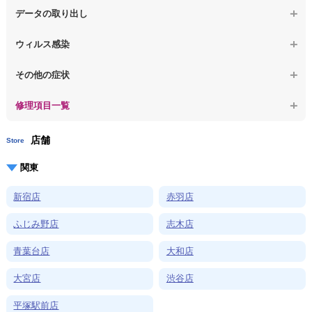
【macbook】パソコン自体が熱かったり、熱風が出ている
【macbook】水没してパソコンが動かない
データの取り出し
【macbook】症状が選択肢にない、よく分からない
【macbook】起動しないパソコンのデータを復旧
ウィルス感染
【macbook】ログインできないパソコンのデータを復旧
【macbook】特定のプログラムを削除したい
その他の症状
【macbook】症状が選択肢にない、よく分からない
【macbook】症状が選択肢にない、よく分からない
修理項目一覧
店舗
Store
関東
新宿店
赤羽店
ふじみ野店
志木店
青葉台店
大和店
大宮店
渋谷店
平塚駅前店