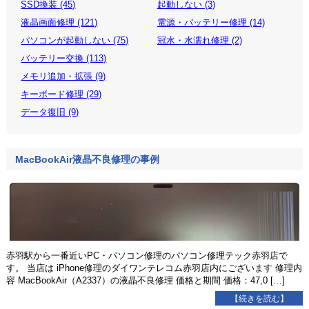
SSD換装 (45)
起動しない (3)
液晶画面修理 (121)
電源・バッテリー修理 (14)
パソコンが起動しない (75)
冠水・水濡れ修理 (2)
バッテリー交換 (113)
メモリ追加・拡張 (9)
キーボード修理 (29)
データ復旧 (9)
MacBookAir液晶不良修理の事例
赤羽駅から一番近いPC・パソコン修理のパソコン修理テック赤羽店で
す。 当店は iPhone修理のダイワンテレコム赤羽店内にございます 修理内
容 MacBookAir（A2337）の液晶不良修理 価格と期間 価格：47,0 […]
【続きを読む】