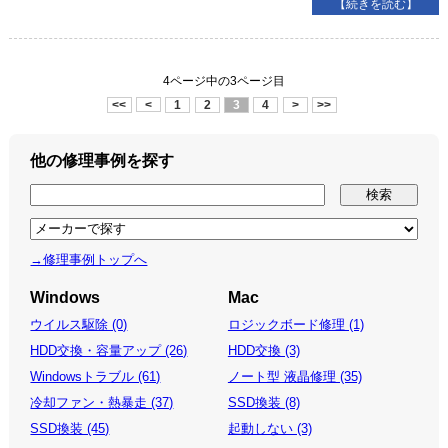
【続きを読む】
4ページ中の3ページ目
<<
<
1
2
3
4
>
>>
他の修理事例を探す
→修理事例トップへ
Windows
Mac
ウイルス駆除 (0)
ロジックボード修理 (1)
HDD交換・容量アップ (26)
HDD交換 (3)
Windowsトラブル (61)
ノート型 液晶修理 (35)
冷却ファン・熱暴走 (37)
SSD換装 (8)
SSD換装 (45)
起動しない (3)