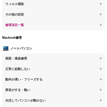
【デスクトップPC】起動しないPCのデータを復旧
ウィルス感染
【デスクトップPC】その他の起動しない問題
【デスクトップPC】ログインできないPCのデータ復旧
【デスクトップPC】特定のプログラムを削除したい
その他の症状
【デスクトップPC】誤って削除したデータを復旧
【デスクトップPC】ウィルスにより正常動作しない
【デスクトップPC】事例紹介
修理項目一覧
【デスクトップPC】データ取り出しのその他の問題
【デスクトップPC】セキュリティ対策をしてほしい
【デスクトップPC】HDD交換
Macbook修理
【デスクトップPC】ウィルス感染のその他の問題
【デスクトップPC】キーボード交換
ノートパソコン
【デスクトップPC】電源故障
画面・液晶修理
【デスクトップPC】液晶ディスプレイ交換
【ノートパソコン】画面の割れ・破損
正常に起動しない
【デスクトップPC】マザーボード交換
【ノートパソコン】表示不良
【デスクトップPC】OS再インストール
【ノートパソコン】電源を押しても反応がない
動作が遅い・フリーズする
【ノートパソコン】チラつき・色彩異常
【ノートパソコン】電源を押しても何も表示されない
【ノートパソコン】操作中の動作が重い
異音がする・熱い
【ノートパソコン】その他の液晶不具合
【ノートパソコン】電源を入れた後、画面が固まる
【ノートパソコン】操作中にフリーズする
【ノートパソコン】パソコンから異音がする
水没してパソコンが動かない
【ノートパソコン】起動した後再起動を繰り返す
【ノートパソコン】動作が遅いその他の問題