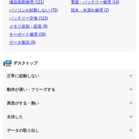
液晶画面修理 (121)
電源・バッテリー修理 (14)
パソコンが起動しない (75)
冠水・水濡れ修理 (2)
バッテリー交換 (113)
メモリ追加・拡張 (9)
キーボード修理 (29)
データ復旧 (9)
デスクトップ
正常に起動しない
【デスクトップPC】電源を押しても反応がない
動作が遅い・フリーズする
【デスクトップPC】電源を入れても何も表示されない
【デスクトップPC】操作中の動作が遅い
異音がする・熱い
【デスクトップPC】電源を入れた後、画面が固まる
【デスクトップPC】操作中にフリーズする
【デスクトップPC】パソコンから異音がする
水没した
【パソコン】PCを起動すると再起動を繰り返す
【デスクトップPC】動作が遅いその他の問題
【デスクトップPC】パソコン本体が熱い
【デスクトップPC】水没してパソコンが動かない
データの取り出し
【デスクトップPC】修復モードから復旧できない
【デスクトップPC】異音や熱に関するその他の問題