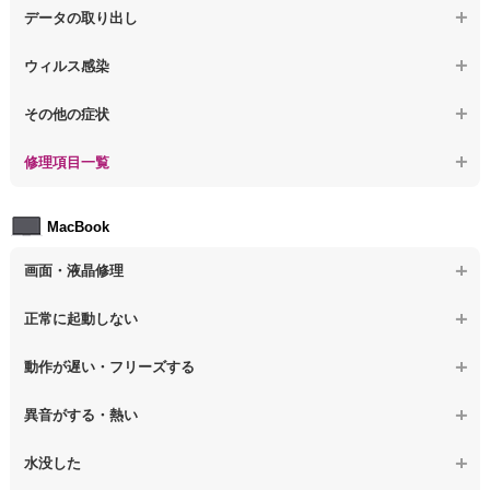
【ノートパソコン】パソコン本体が熱い
【ノートパソコン】水没してパソコンが動かない
データの取り出し
【ノートパソコン】修復モードから復旧できない
【ノートパソコン】異音や熱に関するその他の問題
【ノートパソコン】起動しないPCのデータを復旧
ウィルス感染
【ノートパソコン】その他の起動しない問題
【ノートパソコン】ログインできないPCのデータ復旧
【ノートパソコン】特定のプログラムを削除したい
その他の症状
【ノートパソコン】誤って削除したデータを復旧
【ノートパソコン】ウィルスにより正常動作しない
【ノートパソコン】事例紹介
修理項目一覧
【ノートパソコン】データ取り出しのその他の問題
【ノートパソコン】セキュリティ対策をしてほしい
【ノートパソコン】HDD交換
MacBook
【ノートパソコン】ウィルス感染のその他の問題
【ノートパソコン】キーボード修理
画面・液晶修理
【ノートパソコン】電源故障
【macbook】画面の割れ・破損
正常に起動しない
【ノートパソコン】液晶ディスプレイ交換
【macbook】画面に何も表示されない
【macbook】電源ボタンを押しても反応が無い
【ノートパソコン】マザーボード修理
動作が遅い・フリーズする
【macbook】チラつき・色彩異常(線や帯状のノイズが入る、色がお
【macbook】電源は入るが画面は真っ暗で何も表示されない
【ノートパソコン】SSD換装
かしい、チラつく等)
異音がする・熱い
【macbook】デスクトップ画面に行かない
【ノートパソコン】OS再インストール
【macbook】症状が選択肢にない、よく分からない
【macbook】パソコンから異音がする
水没した
【macbook】症状が選択肢にない、よく分からない