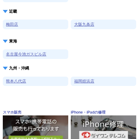
近畿
梅田店
大阪九条店
東海
名古屋今池ガスビル店
九州・沖縄
熊本八代店
福岡姪浜店
スマホ販売
iPhone・iPadの修理